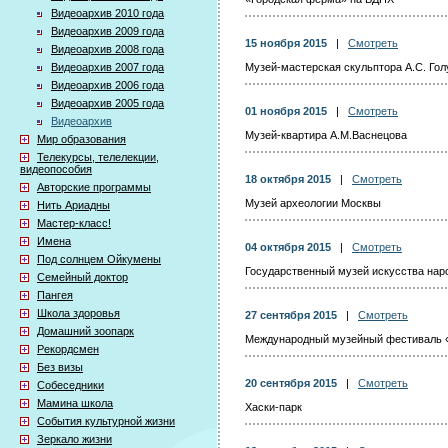
Видеоархив 2010 года
Видеоархив 2009 года
15 ноября 2015
|
Смотреть
Видеоархив 2008 года
Видеоархив 2007 года
Музей-мастерская скульптора А.С. Гол
Видеоархив 2006 года
Видеоархив 2005 года
01 ноября 2015
|
Смотреть
Видеоархив
Музей-квартира А.М.Васнецова
Мир образования
Телекурсы, телелекции,
видеопособия
18 октября 2015
|
Смотреть
Авторские программы
Музей археологии Москвы
Нить Ариадны
Мастер-класс!
Имена
04 октября 2015
|
Смотреть
Под солнцем Ойкумены
Государственный музей искусства нар
Семейный доктор
Пангея
Школа здоровья
27 сентября 2015
|
Смотреть
Домашний зоопарк
Международный музейный фестиваль 
Рекордсмен
Без визы
20 сентября 2015
|
Смотреть
Собеседники
Мамина школа
Хаски-парк
События культурной жизни
Зеркало жизни