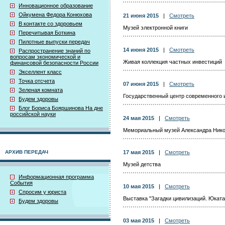
Инновационное образование
Ойкумена Федора Конюхова
21 июня 2015
|
Смотреть
В контакте со здоровьем
Музей электронной книги
Перечитывая Боткина
Пилотные выпуски передач
14 июня 2015
|
Смотреть
Распространение знаний по
вопросам экономической и
Живая коллекция частных инвестиций
финансовой безопасности России
Экселлент класс
Точка отсчета
07 июня 2015
|
Смотреть
Зеленая комната
Государственный центр современного 
Будем здоровы
Блог Бориса Бояршинова На дне
российской науки
24 мая 2015
|
Смотреть
Мемориальный музей Александра Нико
АРХИВ ПЕРЕДАЧ
17 мая 2015
|
Смотреть
Музей детства
Информационная программа
События
10 мая 2015
|
Смотреть
Спросим у юриста
Выставка "Загадки цивилизаций. Юката
Будем здоровы
03 мая 2015
|
Смотреть