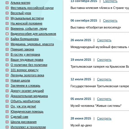
13 сентября 2015
|
Смотреть
Альма-матер
Фестиваль российской науки
Выставка-иллюзия «Алиса в Стране чу
Веселый урок
Музыкальные встречи
06 сентября 2015
|
Смотреть
На женской половине
Выставка «Изобретая велосипед»
Времена, события, люди
Видеопособия для школьников
Байки Бояршинова
26 июля 2015
|
Смотреть
Медицина. здоровье. красота
Международный музейный фестиваль 
Принцип закона
В гостях у ветерана
Ваши трудовые права
19 июля 2015
|
Смотреть
О политике без политики
Третьяковская галерея на Крымском В
101 вопрос юристу
Легенды золотого века
12 июля 2015
|
Смотреть
Новая школа
Заглянем в словарь
Государственная Третьяковская галер
Дорогу осилит идущий
Доказательная медицина
05 июля 2015
|
Смотреть
Объять необъятное
Музей человека "Живые системы"
Ох, уж эти детки!
Юридическая помощь
Сделай сам
28 июня 2015
|
Смотреть
Школа рисования
Музей ар-деко
Интеллект и технологии