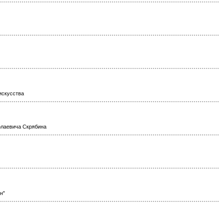
искусства
лаевича Скрябина
н"