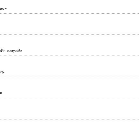
дес»
«Интермузей»
алу
ея