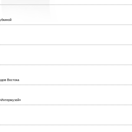
убкиной
одов Востока
«Интермузей»