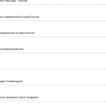
кой "Мой дом - Россия"
ея современной истории России
современной истории России
ича Кржижановского
андра Солженицына
оле акварели Сергея Андрияки