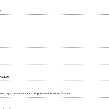
и
в
стеров)
нного центрального музея современной истории России