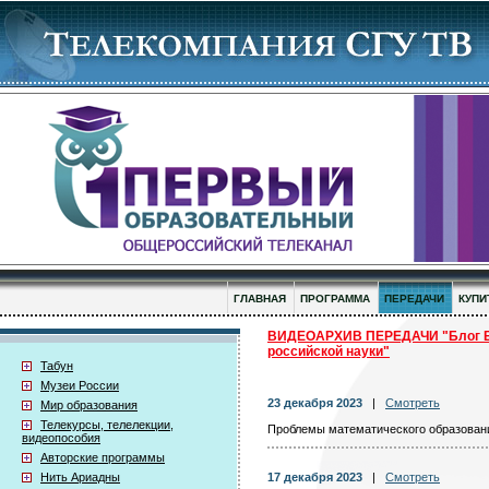
ГЛАВНАЯ
ПРОГРАММА
ПЕРЕДАЧИ
КУПИ
ВИДЕОАРХИВ ПЕРЕДАЧИ "Блог Б
российской науки"
Табун
Музеи России
23 декабря 2023
|
Смотреть
Мир образования
Телекурсы, телелекции,
Проблемы математического образовани
видеопособия
Авторские программы
Нить Ариадны
17 декабря 2023
|
Смотреть