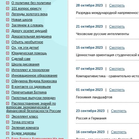
О политике без политики
28 октября 2023
|
Смотреть
101 вопрос юристу
Разрядка международной напряженнос
Легенды золотого века
Новая школа
Заглянем в словарь
21 октября 2023
|
Смотреть
Дорогу осилит идущий
Чеховские русские интеллигенты
Доказательная медицина
Объять необъятное
Ох, уж эти детки!
15 октября 2023
|
Смотреть
Юридическая помощь
Ценностная ориентация студенческой
Сделай сам
Школа рисования
07 октября 2023
|
Смотреть
Интеллект и технологии
Инновационное образование
Компаративистика - сравнительно-ист
Ойкумена Федора Конюхова
В контакте со здоровьем
01 октября 2023
|
Смотреть
Перечитывая Боткина
Геохимия ландшафтов
Пилотные выпуски передач
Распространение знаний по
вопросам экономической и
финансовой безопасности России
23 сентября 2023
|
Смотреть
Экселлент класс
Россия и Германия
Точка отсчета
Зеленая комната
16 сентября 2023
|
Смотреть
Будем здоровы
Блог Бориса Бояршинова На дне