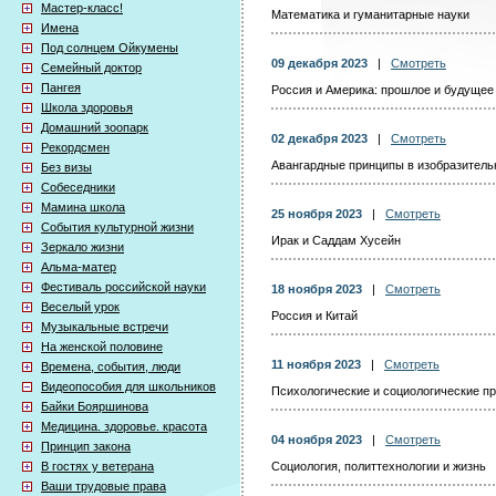
Мастер-класс!
Математика и гуманитарные науки
Имена
Под солнцем Ойкумены
09 декабря 2023
|
Смотреть
Семейный доктор
Пангея
Россия и Америка: прошлое и будущее
Школа здоровья
Домашний зоопарк
02 декабря 2023
|
Смотреть
Рекордсмен
Авангардные принципы в изобразитель
Без визы
Собеседники
Мамина школа
25 ноября 2023
|
Смотреть
События культурной жизни
Ирак и Саддам Хусейн
Зеркало жизни
Альма-матер
Фестиваль российской науки
18 ноября 2023
|
Смотреть
Веселый урок
Россия и Китай
Музыкальные встречи
На женской половине
11 ноября 2023
|
Смотреть
Времена, события, люди
Видеопособия для школьников
Психологические и социологические 
Байки Бояршинова
Медицина. здоровье. красота
04 ноября 2023
|
Смотреть
Принцип закона
В гостях у ветерана
Социология, политтехнологии и жизнь
Ваши трудовые права