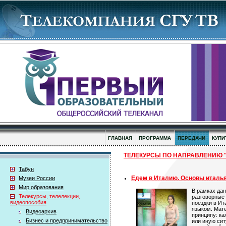
ГЛАВНАЯ
ПРОГРАММА
ПЕРЕДАЧИ
КУПИ
ТЕЛЕКУРСЫ ПО НАПРАВЛЕНИЮ "И
Табун
Едем в Италию. Основы италья
Музеи России
Мир образования
В рамках дан
Телекурсы, телелекции,
разговорные
видеопособия
поездки в И
языком. Мате
Видеоархив
принципу: к
Бизнес и предпринимательство
или иную сит