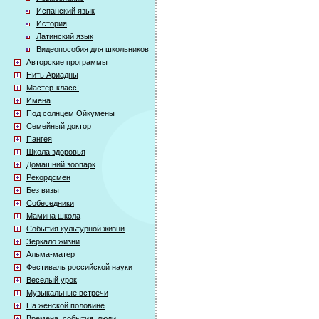
Испанский язык
История
Латинский язык
Видеопособия для школьников
Авторские программы
Нить Ариадны
Мастер-класс!
Имена
Под солнцем Ойкумены
Семейный доктор
Пангея
Школа здоровья
Домашний зоопарк
Рекордсмен
Без визы
Собеседники
Мамина школа
События культурной жизни
Зеркало жизни
Альма-матер
Фестиваль российской науки
Веселый урок
Музыкальные встречи
На женской половине
Времена, события, люди