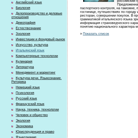
российский г
Английский язык
Предложенна
Биология
паспортного контроля, на таможне,
гостинице, путешествиях по городу 
Делопроизводство и деловые
ресторан, совершении покупок. В п
отношения
грамматикой итальянского языка зр
Демография
информация страноведческого хар
понятию национального характера м
Естествознание
»
Показать список
Зоология
Инвестиции и фондовый рынок
Искусство, культура
Итальянский язык
Компьютерные технологии
Кулинария
Литература
Менеджмент и маркетинг
Культура речи. Языкознание.
Риторика
Немецкий язык
Психология
Русский язык
Французский язык
Наука, техника, технологии
Человек и общество
Экология
Экономика
Юриспруденция и право
Языкознание