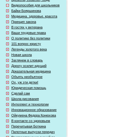
Видеопособия для школьников
Байки Бояршинова
Медицина. здоровье. красота
Принцип закона
В гостях у ветерана
Ваши трудовые права
О политике без политики
101 вопрос юристу
Легенды золотого века
Новая школа
Заглянем в словарь
Дорогу осилит идущий
Доказательная медицина
Объять необъятное
Ох, уж эти детки!
Юридическая помощь
Сделай сам
Школа рисования
Интеллект и технологии
Инновационное образование
Ойкумена Федора Конюхова
В контакте со здоровьем
Перечитывая Боткина
Пилотные выпуски передач