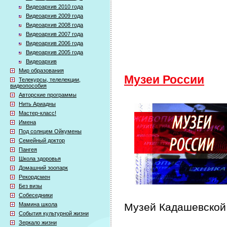
Видеоархив 2010 года
Видеоархив 2009 года
Видеоархив 2008 года
Видеоархив 2007 года
Видеоархив 2006 года
Видеоархив 2005 года
Видеоархив
Мир образования
Музеи России
Телекурсы, телелекции,
видеопособия
Авторские программы
Нить Ариадны
Мастер-класс!
Имена
Под солнцем Ойкумены
Семейный доктор
Пангея
Школа здоровья
Домашний зоопарк
Рекордсмен
Без визы
Собеседники
Мамина школа
Музей Кадашевской
События культурной жизни
Зеркало жизни