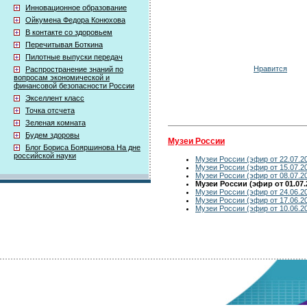
Инновационное образование
Ойкумена Федора Конюхова
В контакте со здоровьем
Перечитывая Боткина
Пилотные выпуски передач
Нравится
Распространение знаний по
вопросам экономической и
финансовой безопасности России
Экселлент класс
Точка отсчета
Зеленая комната
Будем здоровы
Музеи России
Блог Бориса Бояршинова На дне
российской науки
Музеи России (эфир от 22.07.2
Музеи России (эфир от 15.07.2
Музеи России (эфир от 08.07.2
Музеи России (эфир от 01.07.
Музеи России (эфир от 24.06.2
Музеи России (эфир от 17.06.2
Музеи России (эфир от 10.06.2