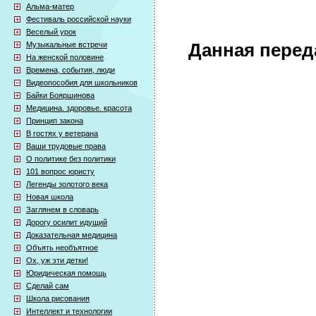
Альма-матер
Фестиваль российской науки
Веселый урок
Музыкальные встречи
Данная перед
На женской половине
Времена, события, люди
Видеопособия для школьников
Байки Бояршинова
Медицина. здоровье. красота
Принцип закона
В гостях у ветерана
Ваши трудовые права
О политике без политики
101 вопрос юристу
Легенды золотого века
Новая школа
Заглянем в словарь
Дорогу осилит идущий
Доказательная медицина
Объять необъятное
Ох, уж эти детки!
Юридическая помощь
Сделай сам
Школа рисования
Интеллект и технологии