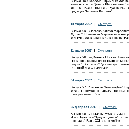
Выпуск 100. Карелия - приманка для и
виолончелиста Дениса Шаповалова. Эк
костюм". Балет "Шинель". Художник Ал
традиций Запада и Востока"
18 марта 2007
|
Смотреть
Выпуск 99. Выставка "Эпоха Меровингов
Фуллер". Премьеры Мариинского театр
культуры Александром Соколовым. Ба
11 марта 2007
|
Смотреть
Выпуск 98. Год Китая в Москве. Альман
Премьеры Мариинского театра в Москв
родник". Выставка "Русская хрестома
"Золотой лед Страдивари"
04 марта 2007
|
Смотреть
Выпуск 97. Спектакль "Ала-ад-Дин". Бу
куклы "Прогулки по Парижу". Венские 
филармоники - 85 лет
25 февраля 2007
|
Смотреть
Выпуск 96. Спектакль "Ежик в тумане"
Игорь Бутман и "Триумф джаза". Бесц
площадь". Басы XXI века о любви