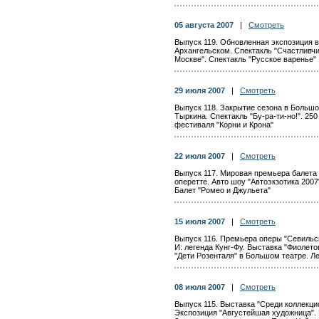
05 августа 2007
|
Смотреть
Выпуск 119. Обновленная экспозиция в
Архангельском. Спектакль "Счастливчи
Москве". Спектакль "Русское варенье"
29 июля 2007
|
Смотреть
Выпуск 118. Закрытие сезона в Большо
Тыркина. Спектакль "Бу-ра-ти-но!". 25
фестиваля "Корни и Крона"
22 июля 2007
|
Смотреть
Выпуск 117. Мировая премьера балета
оперетте. Авто шоу "Автоэкзотика 2007
Балет "Ромео и Джульета"
15 июля 2007
|
Смотреть
Выпуск 116. Премьера оперы "Севильск
И: легенда Кунг-Фу. Выставка "Фиолето
"Дети Розенталя" в Большом театре. Л
08 июля 2007
|
Смотреть
Выпуск 115. Выставка "Среди коллекци
Экспозиция "Августейшая художница".