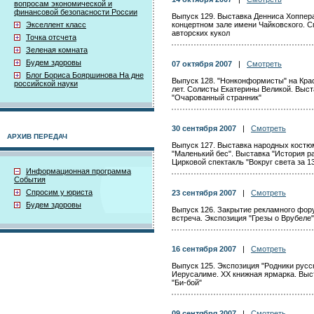
вопросам экономической и
финансовой безопасности России
Выпуск 129. Выставка Денниса Хоппера
Экселлент класс
концертном зале имени Чайковского. С
авторских кукол
Точка отсчета
Зеленая комната
Будем здоровы
07 октября 2007
|
Смотреть
Блог Бориса Бояршинова На дне
Выпуск 128. "Нонконформисты" на Кра
российской науки
лет. Солисты Екатерины Великой. Выст
"Очарованный странник"
30 сентября 2007
|
Смотреть
АРХИВ ПЕРЕДАЧ
Выпуск 127. Выставка народных костюмо
"Маленький бес". Выставка "История р
Цирковой спектакль "Вокруг света за 1
Информационная программа
События
Спросим у юриста
23 сентября 2007
|
Смотреть
Будем здоровы
Выпуск 126. Закрытие рекламного фор
встреча. Экспозиция "Грезы о Врубеле
16 сентября 2007
|
Смотреть
Выпуск 125. Экспозиция "Родники русс
Иерусалиме. XX книжная ярмарка. Выст
"Би-бой"
09 сентября 2007
|
Смотреть