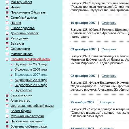
Мастер-класс!
Выпуск 139. "Перед распутьями земным
"Рождественская коллекция". Открытие
Имена
филармонии. Художественная ярмарка 
Под солнцем Ойкумены
Семейный доктор
Пангея
16 декабря 2007
|
Смотреть
Школа здоровья
Выпуск 138. Юбилей Родиона Щедрина. 
Домашний зоопарк
Храмовые росписи в Архангельском. Ц
представляет
Рекордсмен
Без визы
Собеседники
09 декабря 2007
|
Смотреть
Мамина школа
Выпуск 137. Новая экспозиция в Коломе
События культурной жизни
Мстислав Добужинский: от Литвы до Ам
имени Миронова. "Тедди в рюкзаке"
Видеоархив 2009 года
Видеоархив 2008 года
Видеоархив 2007 года
02 декабря 2007
|
Смотреть
Видеоархив 2006 года
Выпуск 136. Фильм Владимира Наумова
Видеоархив 2005 года
"Леди и адмирал". Театральный фести
детского рисунка. Александр Журбин 
Видеоархив
Зеркало жизни
Альма-матер
25 ноября 2007
|
Смотреть
Фестиваль российской науки
Выпуск 135. "Игра в правду" в театре 
Веселый урок
"Оперные шедевры" в концертном зале 
Музыкальные встречи
в историческом музее
На женской половине
Времена, события, люди
18 ноября 2007
|
Смотреть