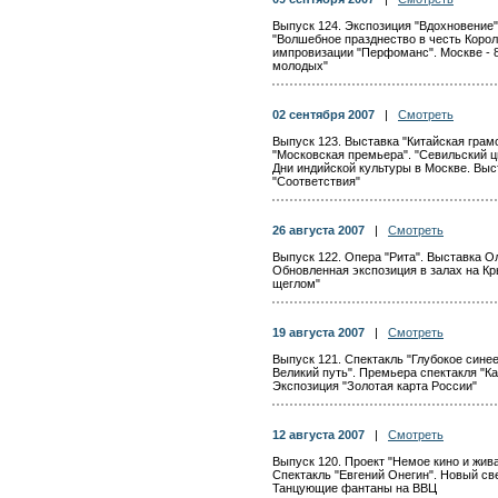
Выпуск 124. Экспозиция "Вдохновение
"Волшебное празднество в честь Корол
импровизации "Перфоманс". Москве - 8
молодых"
02 сентября 2007
|
Смотреть
Выпуск 123. Выставка "Китайская грам
"Московская премьера". "Севильский ц
Дни индийской культуры в Москве. Выс
"Соответствия"
26 августа 2007
|
Смотреть
Выпуск 122. Опера "Рита". Выставка Ол
Обновленная экспозиция в залах на Кр
щеглом"
19 августа 2007
|
Смотреть
Выпуск 121. Спектакль "Глубокое сине
Великий путь". Премьера спектакля "К
Экспозиция "Золотая карта России"
12 августа 2007
|
Смотреть
Выпуск 120. Проект "Немое кино и жив
Спектакль "Евгений Онегин". Новый све
Танцующие фантаны на ВВЦ