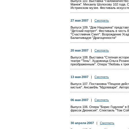
Выпуск 110. Выставка "Паломничество 
Манеж". Михаилу Шолохову 102 года. С
Истринском музее. Фестиваль искусст
27 мая 2007
|
Смотреть
Выпуск 109. "Дом Нащокина" представ
"Детский портрет". Фестиваль в честь
"Счастливчик Смит". Возрождение Усад
Баланчивадзе "Драгоценности"
20 мая 2007
|
Смотреть
Выпуск 108. Выставка "Степная история
театре "Тень". Художница Ольга Розано
преображенным". Опера "Любовь к тре
13 мая 2007
|
Смотреть
Выпуск 107. Постановка "Пещное дейст
кистью". Ансамбль "Мдзлевари". Авторс
06 мая 2007
|
Смотреть
Выпуск 106. Опера "Борис Годуном" в 
фресок Дионисия". Спектакль "Том Сой
30 апреля 2007
|
Смотреть