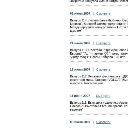
Закрытие конкурса имени Петра Чайко
01 июля 2007
|
Смотреть
Выпуск 114. Летний бал в Люблино. Вы
Москве". Валерий Фокин представляет к
Международный конкурс имени Петра Ч
щеглом"
24 июня 2007
|
Смотреть
Выпуск 113. Спектакль "Трехгрошовая о
Европа". "Арт - парнер XXI" представл
"Дому Моды" Славы Зайцева - 25 лет
17 июня 2007
|
Смотреть
Выпуск 112. Книжный фестиваль в ЦДХ
оркестров мира. Галерея "VOLGA". Выс
и кофе в Коломенском
11 июня 2007
|
Смотреть
Выпуск 111. Выставка художника Алекс
Николай". Выставка Евгения Кравченко
варенье"
03 июня 2007
|
Смотреть