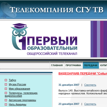
ГЛАВНАЯ
ПРОГРАММА
ПЕРЕДАЧИ
КУПИ
ВИДЕОАРХИВ ПЕРЕДАЧИ "Событи
Табун
Музеи России
31 декабря 2007
|
Смотреть
Мир образования
Выпуск 140. Выставка китайского фарф
Телекурсы, телелекции,
народных промыслов. Колокольный зво
видеопособия
Авторские программы
23 декабря 2007
|
Смотреть
Нить Ариадны