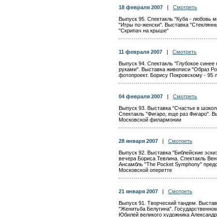
18 февраля 2007
|
Смотреть
Выпуск 95. Спектакль "Куба - любовь м
"Игры по-женски". Выставка "Стеклянн
"Скрипач на крыше"
11 февраля 2007
|
Смотреть
Выпуск 94. Спектакль "Глубокое синее
руками". Выставка живописи "Образ Ро
фотопроект. Борису Покровскому - 95 
04 февраля 2007
|
Смотреть
Выпуск 93. Выставка "Счастье в шокола
Спектакль "Фигаро, еще раз Фигаро". В
Московской филармонии
28 января 2007
|
Смотреть
Выпуск 92. Выставка "Библейские эск
вечера Бориса Тевлина. Спектакль Ве
Ансамбль "The Pocket Symphony" предс
Московской оперетте
21 января 2007
|
Смотреть
Выпуск 91. Творческий тандем. Выста
"Женитьба Белугина". Государственном
Юбилей великого художника Александ