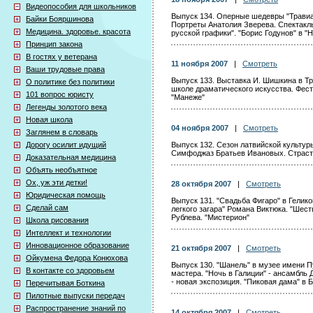
Видеопособия для школьников
Выпуск 134. Оперные шедевры "Травиа
Байки Бояршинова
Портреты Анатолия Зверева. Спектакль
Медицина. здоровье. красота
русской графики". "Борис Годунов" в "
Принцип закона
В гостях у ветерана
11 ноября 2007
|
Смотреть
Ваши трудовые права
Выпуск 133. Выставка И. Шишкина в Тр
О политике без политики
школе драматического искусства. Фест
101 вопрос юристу
"Манеже"
Легенды золотого века
Новая школа
04 ноября 2007
|
Смотреть
Заглянем в словарь
Дорогу осилит идущий
Выпуск 132. Сезон латвийской культуры
Симфоджаз Братьев Ивановых. Страсть
Доказательная медицина
Объять необъятное
Ох, уж эти детки!
28 октября 2007
|
Смотреть
Юридическая помощь
Выпуск 131. "Свадьба Фигаро" в Гелико
Сделай сам
легкого загара" Романа Виктюка. "Шест
Рублева. "Мистерион"
Школа рисования
Интеллект и технологии
Инновационное образование
21 октября 2007
|
Смотреть
Ойкумена Федора Конюхова
Выпуск 130. "Шанель" в музее имени П
В контакте со здоровьем
мастера. "Ночь в Галиции" - ансамбль
- новая экспозиция. "Пиковая дама" в
Перечитывая Боткина
Пилотные выпуски передач
Распространение знаний по
14 октября 2007
|
Смотреть