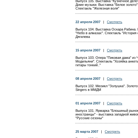
Выпуск 105. Выставка "Кузнечное дело
Доме музыки. Выставка "Белое золото"
Спектакль "Железная воля"
22 апреля 2007
|
Смотреть
Выпуск 104. Выставка Оскара Рабина. 
"Небо в алмазах". Спектакль "Истори
Дягилева
15 апреля 2007
|
Смотреть
Выпуск 103. Опера "Пиковая дама" из 
Модильяни". Спектакль "Хозяйка анкеты
гитары тонкий.."
08 апреля 2007
|
Смотреть
Выпуск 102. Мюзикл "Золушка". Золото 
Singers в ММДМ
01 апреля 2007
|
Смотреть
Выпуск 101. Ярмарка "Блошиный рынок".
иностранцы" - выставка западной живо
"Русские сезоны"
25 марта 2007
|
Смотреть