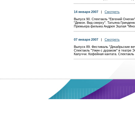
14 января 2007
|
Смотреть
Выпуск 90. Спектакль "Евгений Онегин"
"Демон. Вид сверху". Татьяна Гринден
Премьера фильма Андрея Эшпая "Мно
07 января 2007
|
Смотреть
Выпуск 89. Фестиваль "Декабрьские ве
Спектакль "Ужин с дураком" в театре 
Капуччи. Кофейная кантата. Спектакл