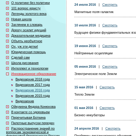
О политике без политики
24 июля 2016
|
Смотреть
101 вопрос юристу
Магнитные поля галактик
Легенды золотого века
Новая школа
Заглянем в словарь
10 июля 2016
|
Смотреть
Дорогу осилит идущий
Будущее физики фундаментальных вз
Доказательная медицина
Объять необъятное
19 июня 2016
|
Смотреть
Ох, уж эти детки!
Юридическая помощь
Нейтринные осцилляции
Сделай сам
Школа рисования
05 июня 2016
|
Смотреть
Интеллект и технологии
Инновационное образование
Электрическое поле Земли
Видеоархив 2018 года
Видеоархив 2017 года
15 мая 2016
|
Смотреть
Видеоархив 2016 года
Тепло Земли
Видеоархив 2015 года
Видеоархив
Ойкумена Федора Конюхова
01 мая 2016
|
Смотреть
В контакте со здоровьем
Бизнес-инкубаторы
Перечитывая Боткина
Пилотные выпуски передач
Распространение знаний по
24 апреля 2016
|
Смотреть
вопросам экономической и
финансовой безопасности России
Проблемы дистанционного обучения