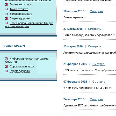
Экселлент класс
Точка отсчета
10 апреля 2016
|
Смотреть
Зеленая комната
Бизнес-тренинги
Будем здоровы
Блог Бориса Бояршинова На дне
российской науки
27 марта 2016
|
Смотреть
Ветер в городе, как его моделировать?
АРХИВ ПЕРЕДАЧ
13 марта 2016
|
Смотреть
Архитектурная аэродинамическая труб
Информационная программа
События
21 февраля 2016
|
Смотреть
Спросим у юриста
ВУЗовская отчётность. Это добро или 
Будем здоровы
07 февраля 2016
|
Смотреть
В чём суть подготовки к ОГЭ и ЕГЭ?
24 января 2016
|
Смотреть
Адаптация ВУЗов к новым требования