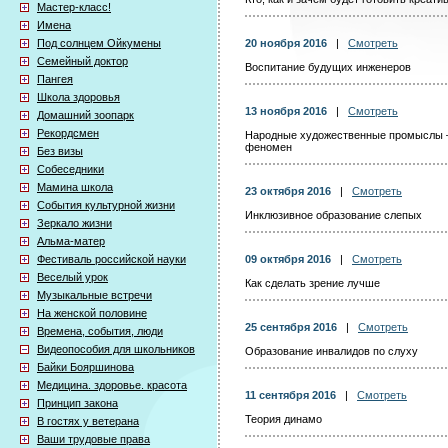
Мастер-класс!
Имена
Под солнцем Ойкумены
20 ноября 2016
|
Смотреть
Семейный доктор
Воспитание будущих инженеров
Пангея
Школа здоровья
13 ноября 2016
|
Смотреть
Домашний зоопарк
Рекордсмен
Народные художественные промыслы –
феномен
Без визы
Собеседники
Мамина школа
23 октября 2016
|
Смотреть
События культурной жизни
Инклюзивное образование слепых
Зеркало жизни
Альма-матер
Фестиваль российской науки
09 октября 2016
|
Смотреть
Веселый урок
Как сделать зрение лучше
Музыкальные встречи
На женской половине
25 сентября 2016
|
Смотреть
Времена, события, люди
Видеопособия для школьников
Образование инвалидов по слуху
Байки Бояршинова
Медицина. здоровье. красота
11 сентября 2016
|
Смотреть
Принцип закона
Теория динамо
В гостях у ветерана
Ваши трудовые права