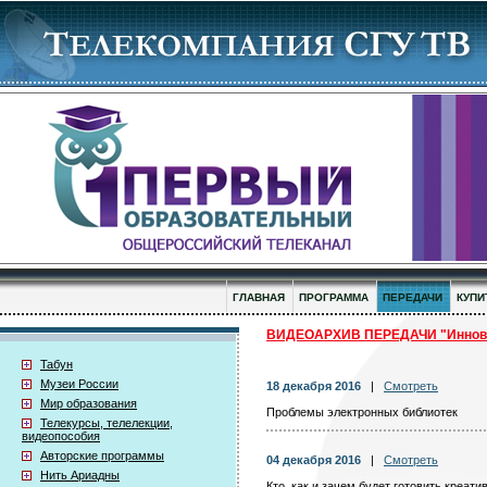
ГЛАВНАЯ
ПРОГРАММА
ПЕРЕДАЧИ
КУПИ
ВИДЕОАРХИВ ПЕРЕДАЧИ "Иннова
Табун
Музеи России
18 декабря 2016
|
Смотреть
Мир образования
Проблемы электронных библиотек
Телекурсы, телелекции,
видеопособия
Авторские программы
04 декабря 2016
|
Смотреть
Нить Ариадны
Кто, как и зачем будет готовить креат