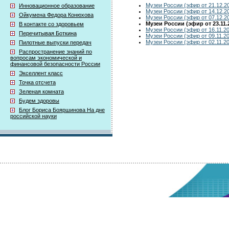
Музеи России (эфир от 21.12.2
Инновационное образование
Музеи России (эфир от 14.12.2
Ойкумена Федора Конюхова
Музеи России (эфир от 07.12.2
Музеи России (эфир от 23.11.
В контакте со здоровьем
Музеи России (эфир от 16.11.2
Перечитывая Боткина
Музеи России (эфир от 09.11.2
Музеи России (эфир от 02.11.2
Пилотные выпуски передач
Распространение знаний по
вопросам экономической и
финансовой безопасности России
Экселлент класс
Точка отсчета
Зеленая комната
Будем здоровы
Блог Бориса Бояршинова На дне
российской науки