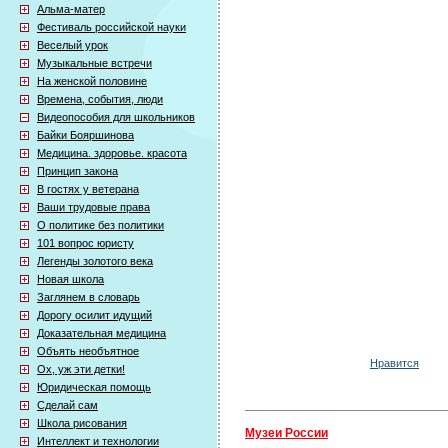
Альма-матер
Фестиваль российской науки
Веселый урок
Музыкальные встречи
На женской половине
Времена, события, люди
Видеопособия для школьников
Байки Бояршинова
Медицина. здоровье. красота
Принцип закона
В гостях у ветерана
Ваши трудовые права
О политике без политики
101 вопрос юристу
Легенды золотого века
Новая школа
Заглянем в словарь
Дорогу осилит идущий
Доказательная медицина
Объять необъятное
Нравится
Ох, уж эти детки!
Юридическая помощь
Сделай сам
Школа рисования
Музеи России
Интеллект и технологии