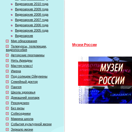
Видеоархив 2010 года
Видеоархив 2009 года
Видеоархив 2008 года
Видеоархив 2007 года
Видеоархив 2006 года
Видеоархив 2005 года
Видеоархив
Мир образования
Музеи России
Телекурсы, телелекции,
видеопособия
Авторские программы
Нить Ариадны
Мастер-класс!
Имена
Под солнцем Ойкумены
Семейный доктор
Пангея
Школа здоровья
Домашний зоопарк
Рекордсмен
Без визы
Собеседники
Мамина школа
События культурной жизни
Зеркало жизни