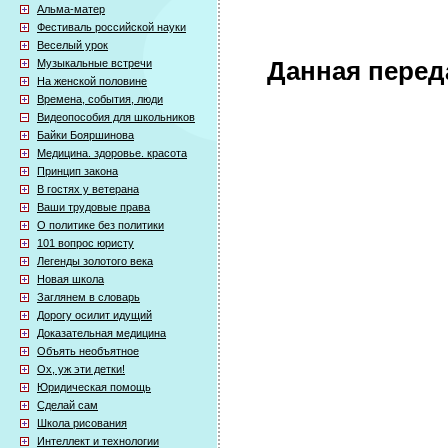
Альма-матер
Фестиваль российской науки
Веселый урок
Музыкальные встречи
Данная перед
На женской половине
Времена, события, люди
Видеопособия для школьников
Байки Бояршинова
Медицина. здоровье. красота
Принцип закона
В гостях у ветерана
Ваши трудовые права
О политике без политики
101 вопрос юристу
Легенды золотого века
Новая школа
Заглянем в словарь
Дорогу осилит идущий
Доказательная медицина
Объять необъятное
Ох, уж эти детки!
Юридическая помощь
Сделай сам
Школа рисования
Интеллект и технологии