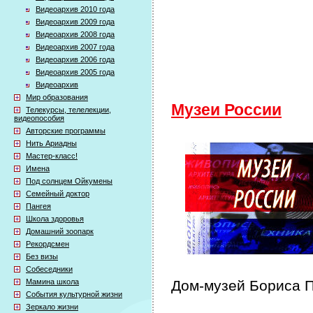
Видеоархив 2010 года
Видеоархив 2009 года
Видеоархив 2008 года
Видеоархив 2007 года
Видеоархив 2006 года
Видеоархив 2005 года
Видеоархив
Мир образования
Музеи России
Телекурсы, телелекции,
видеопособия
Авторские программы
Нить Ариадны
Мастер-класс!
Имена
Под солнцем Ойкумены
Семейный доктор
Пангея
Школа здоровья
Домашний зоопарк
Рекордсмен
Без визы
Собеседники
Мамина школа
Дом-музей Бориса 
События культурной жизни
Зеркало жизни