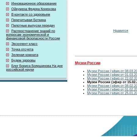
Инновационное образование
Ойкумена Федора Конюхова
В контакте со здоровьем
Перечитывая Боткина
Пилотные выпуски передач
Нравится
Распространение знаний по
вопросам экономической и
финансовой безопасности России
Экселлент класс
Точка отсчета
Зеленая комната
Будем здоровы
Музеи России
Блог Бориса Бояршинова На дне
российской науки
Музеи России (эфир от 08.03.2
Музеи России (эфир от 01.03.2
Музеи России (эфир от 22.02.2
Музеи России (эфир от 15.02.
Музеи России (эфир от 08.02.2
Музеи России (эфир от 01.02.2
Музеи России (эфир от 25.01.2