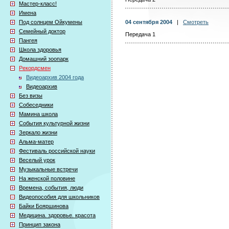
Мастер-класс!
Имена
Под солнцем Ойкумены
04 сентября 2004
|
Смотреть
Семейный доктор
Передача 1
Пангея
Школа здоровья
Домашний зоопарк
Рекордсмен
Видеоархив 2004 года
Видеоархив
Без визы
Собеседники
Мамина школа
События культурной жизни
Зеркало жизни
Альма-матер
Фестиваль российской науки
Веселый урок
Музыкальные встречи
На женской половине
Времена, события, люди
Видеопособия для школьников
Байки Бояршинова
Медицина. здоровье. красота
Принцип закона