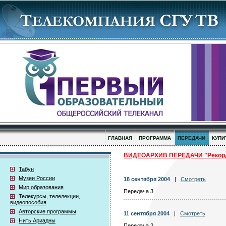
ГЛАВНАЯ
ПРОГРАММА
ПЕРЕДАЧИ
КУПИ
ВИДЕОАРХИВ ПЕРЕДАЧИ "Рекор
Табун
Музеи России
18 сентября 2004
|
Смотреть
Мир образования
Передача 3
Телекурсы, телелекции,
видеопособия
Авторские программы
11 сентября 2004
|
Смотреть
Нить Ариадны
Передача 2