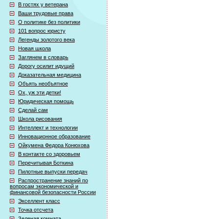
В гостях у ветерана
Ваши трудовые права
О политике без политики
101 вопрос юристу
Легенды золотого века
Новая школа
Заглянем в словарь
Дорогу осилит идущий
Доказательная медицина
Объять необъятное
Ох, уж эти детки!
Юридическая помощь
Сделай сам
Школа рисования
Интеллект и технологии
Инновационное образование
Ойкумена Федора Конюхова
В контакте со здоровьем
Перечитывая Боткина
Пилотные выпуски передач
Распространение знаний по
вопросам экономической и
финансовой безопасности России
Экселлент класс
Точка отсчета
Зеленая комната