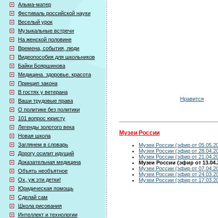
Альма-матер
Фестиваль российской науки
Веселый урок
Музыкальные встречи
На женской половине
Времена, события, люди
Видеопособия для школьников
Байки Бояршинова
Медицина. здоровье. красота
Принцип закона
В гостях у ветерана
Нравится
Ваши трудовые права
О политике без политики
101 вопрос юристу
Легенды золотого века
Музеи России
Новая школа
Заглянем в словарь
Музеи России (эфир от 05.05.2
Музеи России (эфир от 28.04.2
Дорогу осилит идущий
Музеи России (эфир от 21.04.2
Доказательная медицина
Музеи России (эфир от 13.04.
Музеи России (эфир от 07.04.2
Объять необъятное
Музеи России (эфир от 24.03.2
Ох, уж эти детки!
Музеи России (эфир от 17.03.2
Юридическая помощь
Сделай сам
Школа рисования
Интеллект и технологии