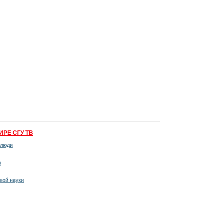
ИРЕ СГУ ТВ
 люди
а
кой науки