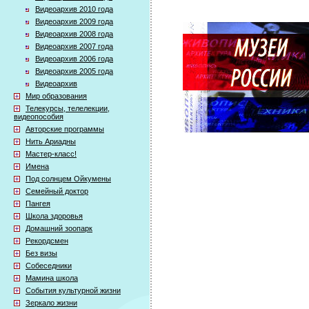
Видеоархив 2010 года
Видеоархив 2009 года
Видеоархив 2008 года
Видеоархив 2007 года
Видеоархив 2006 года
Видеоархив 2005 года
Видеоархив
Мир образования
Телекурсы, телелекции,
видеопособия
Авторские программы
Нить Ариадны
Мастер-класс!
Имена
Под солнцем Ойкумены
Семейный доктор
Пангея
Школа здоровья
Домашний зоопарк
Рекордсмен
Без визы
Собеседники
Мамина школа
События культурной жизни
Зеркало жизни