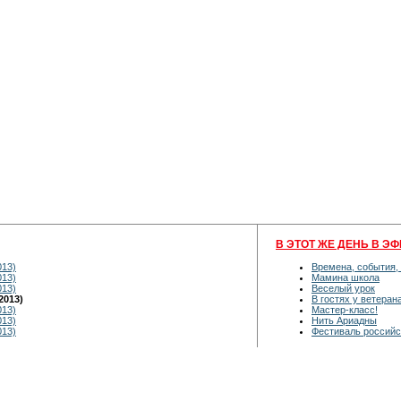
В ЭТОТ ЖЕ ДЕНЬ В ЭФ
013)
Времена, события,
013)
Мамина школа
013)
Веселый урок
2013)
В гостях у ветеран
013)
Мастер-класс!
013)
Нить Ариадны
013)
Фестиваль российс