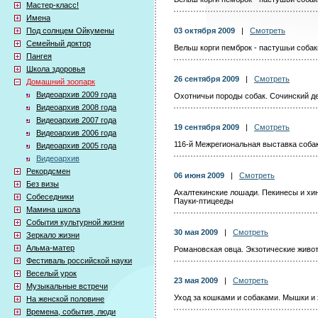
Мастер-класс!
Имена
Под солнцем Ойкумены
03 октября 2009
|
Смотреть
Семейный доктор
Вельш корги пемброк - пастушьи собак
Пангея
Школа здоровья
26 сентября 2009
|
Смотреть
Домашний зоопарк
Видеоархив 2009 года
Охотничьи породы собак. Сочинский 
Видеоархив 2008 года
Видеоархив 2007 года
19 сентября 2009
|
Смотреть
Видеоархив 2006 года
116-й Межрегиональная выставка соба
Видеоархив 2005 года
Видеоархив
Рекордсмен
06 июня 2009
|
Смотреть
Без визы
Ахалтекинские лошади. Пекинесы и хи
Собеседники
Пауки-птицееды
Мамина школа
События культурной жизни
30 мая 2009
|
Смотреть
Зеркало жизни
Альма-матер
Романовская овца. Экзотические живо
Фестиваль российской науки
Веселый урок
23 мая 2009
|
Смотреть
Музыкальные встречи
Уход за кошками и собаками. Мышки и
На женской половине
Времена, события, люди