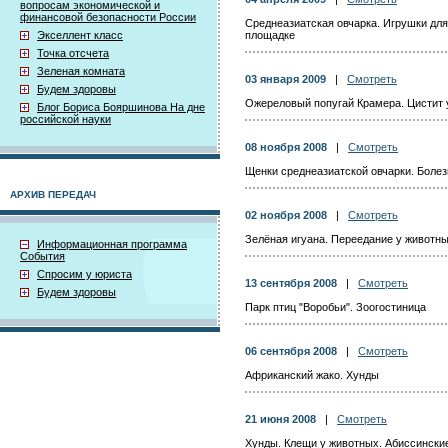
вопросам экономической и
финансовой безопасности России
Среднеазиатская овчарка. Игрушки для
Экселлент класс
площадке
Точка отсчета
Зеленая комната
03 января 2009
|
Смотреть
Будем здоровы
Ожереловый попугай Крамера. Цистит 
Блог Бориса Бояршинова На дне
российской науки
08 ноября 2008
|
Смотреть
Щенки среднеазиатской овчарки. Боле
АРХИВ ПЕРЕДАЧ
02 ноября 2008
|
Смотреть
Зелёная игуана. Переедание у животн
Информационная программа
События
Спросим у юриста
13 сентября 2008
|
Смотреть
Будем здоровы
Парк птиц "Воробьи". Зоогостиница
06 сентября 2008
|
Смотреть
Африканский жако. Хунды
21 июня 2008
|
Смотреть
Хунды. Клещи у животных. Абиссински