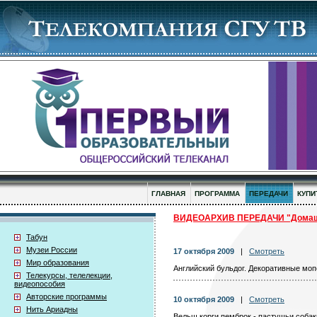
ГЛАВНАЯ
ПРОГРАММА
ПЕРЕДАЧИ
КУПИ
ВИДЕОАРХИВ ПЕРЕДАЧИ "Домашн
Табун
Музеи России
17 октября 2009
|
Смотреть
Мир образования
Английский бульдог. Декоративные мо
Телекурсы, телелекции,
видеопособия
Авторские программы
10 октября 2009
|
Смотреть
Нить Ариадны
Вельш корги пемброк - пастушьи собак