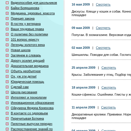
Видеопособия для школьников
16 мая 2009
|
Смотреть
Байки Бояршинова
Дискусы. Клещи у кошек и собак. Конн
Медицина. здоровье. красота
площадке
Принцип закона
В гостях у ветерана
09 мая 2009
|
Смотреть
Ваши трудовые права
О политике без политики
Попугаи. В зоомагазине. Верховая езд
101 вопрос юристу
Легенды золотого века
02 мая 2009
|
Смотреть
Новая школа
Шиншиллы. Поводки для собак. Госпита
Заглянем в словарь
Дорогу осилит идущий
Доказательная медицина
25 апреля 2009
|
Смотреть
Объять необъятное
Крысы. Заболевания у птиц. Подбор т
Ох, уж эти детки!
Юридическая помощь
Сделай сам
18 апреля 2009
|
Смотреть
Школа рисования
Кошки-сфинксы. Ошейники. Глисты у ж
Интеллект и технологии
Инновационное образование
11 апреля 2009
|
Смотреть
Ойкумена Федора Конюхова
В контакте со здоровьем
Декоративные кролики. Прививки. Норн
площадке
Перечитывая Боткина
Пилотные выпуски передач
Распространение знаний по
04 апреля 2009
|
Смотреть