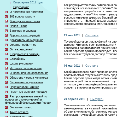
Видеоархив 2011 года
Как регулируются взаимоотношения раб
Видеоархив
совмещает несколько мест работы? К
и ограничения при работе по совмести
О политике без политики
труда совместителя? Кто имеет право 
101 вопрос юристу
вопросы отвечает директор Высшей ш
университета – Высшей школы экономи
Легенды золотого века
непрерывного образования Общества 
Новая школа
Заглянем в словарь
Дорогу осилит идущий
22 мая 2011
|
Смотреть
Доказательная медицина
Трудовой договор, заключённый на опр
Объять необъятное
договор. Что он из себя представляет
соблюдены работодателем при его зак
Ох, уж эти детки!
Каким образом должно происходить про
Юридическая помощь
Как срочный трудовой договор станов
Сделай сам
Школа рисования
08 мая 2011
|
Смотреть
Интеллект и технологии
Какой стаж работы даёт право на опла
Инновационное образование
оплачиваемый отпуск может быть прод
Ойкумена Федора Конюхова
Каким образом происходит отзыв из от
компенсации? Как оплачиваемый отпус
В контакте со здоровьем
отпусков уже утверждён работодателем
Перечитывая Боткина
получите в новом выпуске программы 
Пилотные выпуски передач
Распространение знаний по
24 апреля 2011
|
Смотреть
вопросам экономической и
финансовой безопасности России
Увольнение по собственному желанию. 
Экселлент класс
законодательства – самый понятный из 
об увольнении по собственному желан
Точка отсчета
расторгать трудовой договор? В какой
Зеленая комната