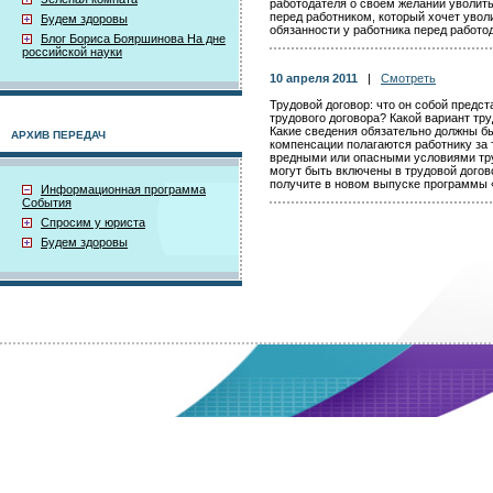
работодателя о своём желании уволить
перед работником, который хочет увол
Будем здоровы
обязанности у работника перед работо
Блог Бориса Бояршинова На дне
российской науки
10 апреля 2011
|
Смотреть
Трудовой договор: что он собой пред
трудового договора? Какой вариант тр
Какие сведения обязательно должны бы
АРХИВ ПЕРЕДАЧ
компенсации полагаются работнику за т
вредными или опасными условиями тр
могут быть включены в трудовой догов
получите в новом выпуске программы 
Информационная программа
События
Спросим у юриста
Будем здоровы