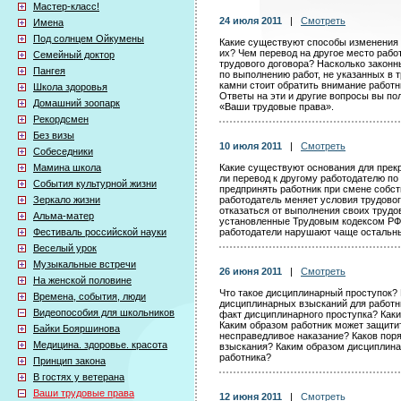
Мастер-класс!
24 июля 2011
|
Смотреть
Имена
Под солнцем Ойкумены
Какие существуют способы изменения у
их? Чем перевод на другое место рабо
Семейный доктор
трудового договора? Насколько законн
Пангея
по выполнению работ, не указанных в 
камни стоит обратить внимание работн
Школа здоровья
Ответы на эти и другие вопросы вы п
Домашний зоопарк
«Ваши трудовые права».
Рекордсмен
Без визы
10 июля 2011
|
Смотреть
Собеседники
Мамина школа
Какие существуют основания для прек
ли перевод к другому работодателю по
События культурной жизни
предпринять работник при смене собс
Зеркало жизни
работодатель меняет условия трудовог
отказаться от выполнения своих трудо
Альма-матер
установленные Трудовым кодексом РФ,
Фестиваль российской науки
работодатели нарушают чаще остальн
Веселый урок
Музыкальные встречи
26 июня 2011
|
Смотреть
На женской половине
Что такое дисциплинарный проступок?
Времена, события, люди
дисциплинарных взысканий для работн
Видеопособия для школьников
факт дисциплинарного проступка? Как
Каким образом работник может защитит
Байки Бояршинова
несправедливое наказание? Каков пор
Медицина. здоровье. красота
взыскания? Каким образом дисциплина
работника?
Принцип закона
В гостях у ветерана
Ваши трудовые права
12 июня 2011
|
Смотреть