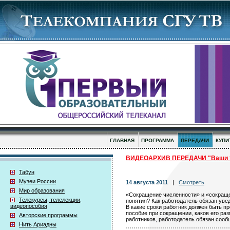
ГЛАВНАЯ
ПРОГРАММА
ПЕРЕДАЧИ
КУПИ
ВИДЕОАРХИВ ПЕРЕДАЧИ "Ваши т
Табун
Музеи России
14 августа 2011
|
Смотреть
Мир образования
«Сокращение численности» и «сокраще
Телекурсы, телелекции,
понятия? Как работодатель обязан уве
видеопособия
В какие сроки работник должен быть 
пособие при сокращении, каков его ра
Авторские программы
работников, работодатель обязан соо
Нить Ариадны