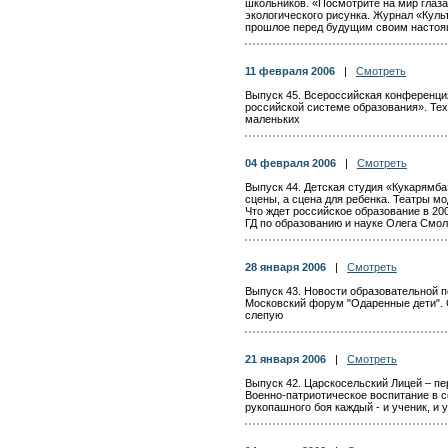
школьников. «Посмотрите на мир глаза
экологического рисунка. Журнал «Куль
прошлое перед будущим своим насто
11 февраля 2006
|
Смотреть
Выпуск 45. Всероссийская конференци
российской системе образования». Те
маленьких
04 февраля 2006
|
Смотреть
Выпуск 44. Детская студия «Кукарямба
сцены, а сцена для ребенка. Театры мо
Что ждет российское образование в 20
ГД по образованию и науке Олега Смо
28 января 2006
|
Смотреть
Выпуск 43. Новости образовательной 
Московский форум "Одаренные дети". С
слепую
21 января 2006
|
Смотреть
Выпуск 42. Царскосельский Лицей – пе
Военно-патриотическое воспитание в 
рукопашного боя каждый - и ученик, и 