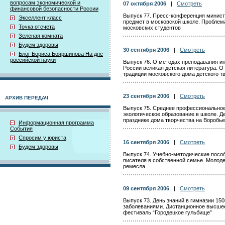
вопросам экономической и
07 октября 2006
|
Смотреть
финансовой безопасности России
Выпуск 77. Пресс-конференция минис
Экселлент класс
предмет в московской школе. Проблем
Точка отсчета
московских студентов
Зеленая комната
Будем здоровы
30 сентября 2006
|
Смотреть
Блог Бориса Бояршинова На дне
российской науки
Выпуск 76. О методах преподавания ин
России великая детская литература. О
традиции московского дома детского т
23 сентября 2006
|
Смотреть
АРХИВ ПЕРЕДАЧ
Выпуск 75. Среднее профессиональное
экологическое образование в школе. Д
празднике дома творчества на Воробь
Информационная программа
События
Спросим у юриста
16 сентября 2006
|
Смотреть
Будем здоровы
Выпуск 74. Учебно-методические посо
писателя в собственной семье. Молоде
ремесла
09 сентября 2006
|
Смотреть
Выпуск 73. День знаний в гимназии 15
заболеваниями. Дистанционное высшее
фестиваль “Городецкое гульбище”