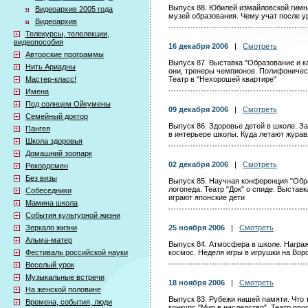
Выпуск 88. Юбилей измайловской гимн
Видеоархив 2005 года
музей образования. Чему учат после у
Видеоархив
Телекурсы, телелекции,
видеопособия
16 декабря 2006
|
Смотреть
Авторские программы
Выпуск 87. Выставка "Образование и к
Нить Ариадны
они, тренеры чемпионов. Полифоничес
Мастер-класс!
Театр в "Нехорошей квартире"
Имена
Под солнцем Ойкумены
09 декабря 2006
|
Смотреть
Семейный доктор
Выпуск 86. Здоровье детей в школе. З
Пангея
в интерьере школы. Куда летают журав
Школа здоровья
Домашний зоопарк
02 декабря 2006
|
Смотреть
Рекордсмен
Без визы
Выпуск 85. Научная конференция "Обра
логопеда. Театр "Док" о спиде. Выставк
Собеседники
играют японские дети
Мамина школа
События культурной жизни
Зеркало жизни
25 ноября 2006
|
Смотреть
Альма-матер
Выпуск 84. Атмосфера в школе. Награж
Фестиваль российской науки
космос. Неделя игры в игрушки на Вор
Веселый урок
Музыкальные встречи
18 ноября 2006
|
Смотреть
На женской половине
Выпуск 83. Рубежи нашей памяти. Что
Времена, события, люди
конкурс "Мир в наследство". Театр пр