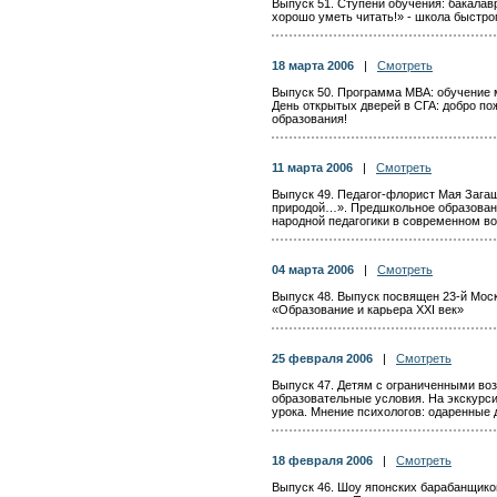
Выпуск 51. Ступени обучения: бакалавр
хорошо уметь читать!» - школа быстро
18 марта 2006
|
Смотреть
Выпуск 50. Программа МВА: обучение 
День открытых дверей в СГА: добро по
образования!
11 марта 2006
|
Смотреть
Выпуск 49. Педагог-флорист Мая Загаш
природой…». Предшкольное образован
народной педагогики в современном в
04 марта 2006
|
Смотреть
Выпуск 48. Выпуск посвящен 23-й Мос
«Образование и карьера ХХI век»
25 февраля 2006
|
Смотреть
Выпуск 47. Детям с ограниченными во
образовательные условия. На экскурси
урока. Мнение психологов: одаренные д
18 февраля 2006
|
Смотреть
Выпуск 46. Шоу японских барабанщико