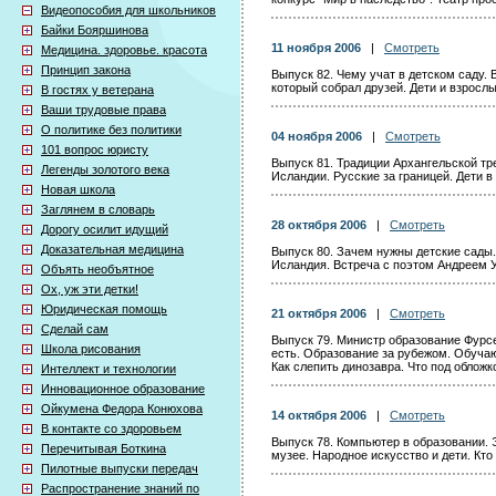
Видеопособия для школьников
Байки Бояршинова
11 ноября 2006
|
Смотреть
Медицина. здоровье. красота
Принцип закона
Выпуск 82. Чему учат в детском саду.
который собрал друзей. Дети и взрослы
В гостях у ветерана
Ваши трудовые права
О политике без политики
04 ноября 2006
|
Смотреть
101 вопрос юристу
Выпуск 81. Традиции Архангельской тр
Легенды золотого века
Исландии. Русские за границей. Дети в
Новая школа
Заглянем в словарь
28 октября 2006
|
Смотреть
Дорогу осилит идущий
Доказательная медицина
Выпуск 80. Зачем нужны детские сады
Исландия. Встреча с поэтом Андреем
Объять необъятное
Ох, уж эти детки!
Юридическая помощь
21 октября 2006
|
Смотреть
Сделай сам
Выпуск 79. Министр образование Фурсе
Школа рисования
есть. Образование за рубежом. Обуча
Как слепить динозавра. Что под обложк
Интеллект и технологии
Инновационное образование
Ойкумена Федора Конюхова
14 октября 2006
|
Смотреть
В контакте со здоровьем
Выпуск 78. Компьютер в образовании. 
Перечитывая Боткина
музее. Народное искусство и дети. Кт
Пилотные выпуски передач
Распространение знаний по