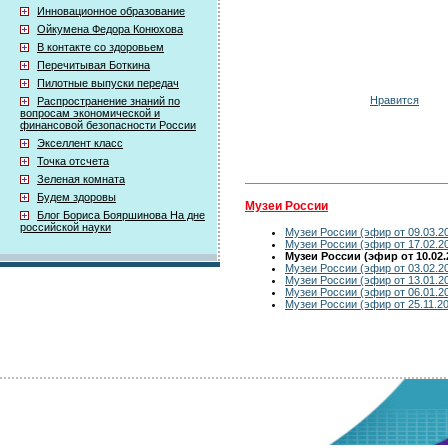
Инновационное образование
Ойкумена Федора Конюхова
В контакте со здоровьем
Перечитывая Боткина
Пилотные выпуски передач
Нравится
Распространение знаний по
вопросам экономической и
финансовой безопасности России
Экселлент класс
Точка отсчета
Зеленая комната
Будем здоровы
Музеи России
Блог Бориса Бояршинова На дне
российской науки
Музеи России (эфир от 09.03.2
Музеи России (эфир от 17.02.2
Музеи России (эфир от 10.02.
Музеи России (эфир от 03.02.2
Музеи России (эфир от 13.01.2
Музеи России (эфир от 06.01.2
Музеи России (эфир от 25.11.2