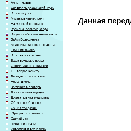
Альма-матер
Фестиваль российской науки
Веселый урок
Музыкальные встречи
Данная перед
На женской половине
Времена, события, люди
Видеопособия для школьников
Байки Бояршинова
Медицина. здоровье. красота
Принцип закона
В гостях у ветерана
Ваши трудовые права
О политике без политики
101 вопрос юристу
Легенды золотого века
Новая школа
Заглянем в словарь
Дорогу осилит идущий
Доказательная медицина
Объять необъятное
Ох, уж эти детки!
Юридическая помощь
Сделай сам
Школа рисования
Интеллект и технологии