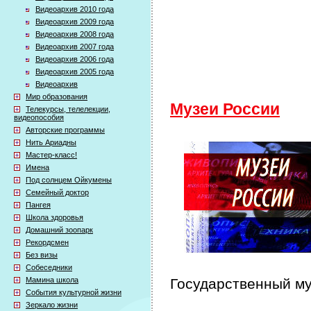
Видеоархив 2010 года
Видеоархив 2009 года
Видеоархив 2008 года
Видеоархив 2007 года
Видеоархив 2006 года
Видеоархив 2005 года
Видеоархив
Мир образования
Музеи России
Телекурсы, телелекции,
видеопособия
Авторские программы
Нить Ариадны
Мастер-класс!
Имена
Под солнцем Ойкумены
Семейный доктор
Пангея
Школа здоровья
Домашний зоопарк
Рекордсмен
Без визы
Собеседники
Мамина школа
Государственный му
События культурной жизни
Зеркало жизни