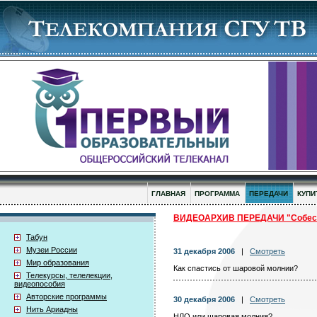
ГЛАВНАЯ
ПРОГРАММА
ПЕРЕДАЧИ
КУПИ
ВИДЕОАРХИВ ПЕРЕДАЧИ "Собес
Табун
Музеи России
31 декабря 2006
|
Смотреть
Мир образования
Как спастись от шаровой молнии?
Телекурсы, телелекции,
видеопособия
Авторские программы
30 декабря 2006
|
Смотреть
Нить Ариадны
НЛО или шаровая молния?