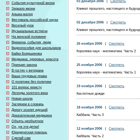
03 декабря 2006
|
Смотреть
События культурной жизни
Зеркало жизни
Климат прошлого, настоящего и будуще
Альма-матер
Фестиваль российской науки
02 декабря 2006
|
Смотреть
Веселый урок
Климат прошлого, настоящего и будуще
Музыкальные встречи
На женской половине
Времена, события, люди
26 ноября 2006
|
Смотреть
Видеопособия для школьников
Королева наук - математика. Часть 2
Байки Бояршинова
Медицина. здоровье. красота
Принцип закона
25 ноября 2006
|
Смотреть
В гостях у ветерана
Королева наук - математика. Часть 1
Ваши трудовые права
О политике без политики
19 ноября 2006
|
Смотреть
101 вопрос юристу
Легенды золотого века
Кислотные дожди
Новая школа
Заглянем в словарь
18 ноября 2006
|
Смотреть
Дорогу осилит идущий
Каббала. Часть 3
Доказательная медицина
Объять необъятное
Ох, уж эти детки!
12 ноября 2006
|
Смотреть
Юридическая помощь
Каббала. Часть 2
Сделай сам