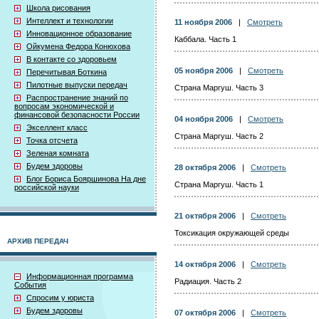
Школа рисования
Интеллект и технологии
11 ноября 2006
|
Смотреть
Инновационное образование
Каббала. Часть 1
Ойкумена Федора Конюхова
В контакте со здоровьем
05 ноября 2006
|
Смотреть
Перечитывая Боткина
Пилотные выпуски передач
Страна Маргуш. Часть 3
Распространение знаний по
вопросам экономической и
финансовой безопасности России
04 ноября 2006
|
Смотреть
Экселлент класс
Страна Маргуш. Часть 2
Точка отсчета
Зеленая комната
Будем здоровы
28 октября 2006
|
Смотреть
Блог Бориса Бояршинова На дне
Страна Маргуш. Часть 1
российской науки
21 октября 2006
|
Смотреть
Токсикация окружающей среды
АРХИВ ПЕРЕДАЧ
14 октября 2006
|
Смотреть
Информационная программа
Радиация. Часть 2
События
Спросим у юриста
Будем здоровы
07 октября 2006
|
Смотреть