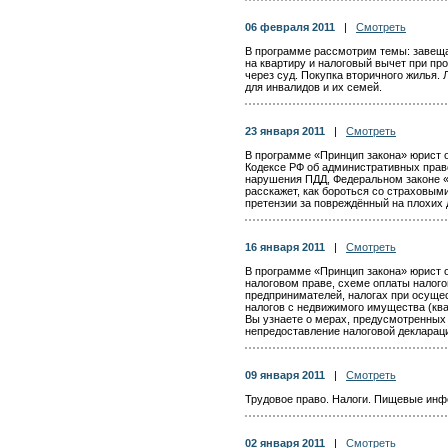
06 февраля 2011
|
Смотреть
В программе рассмотрим темы: завеща
на квартиру и налоговый вычет при п
через суд. Покупка вторичного жилья.
для инвалидов и их семей.
23 января 2011
|
Смотреть
В программе «Принцип закона» юрист о
Кодексе РФ об административных пра
нарушения ПДД, Федеральном законе «
расскажет, как бороться со страховым
претензии за повреждённый на плохих 
16 января 2011
|
Смотреть
В программе «Принцип закона» юрист о
налоговом праве, схеме оплаты налог
предпринимателей, налогах при осущес
налогов с недвижимого имущества (кварт
Вы узнаете о мерах, предусмотренных
непредоставление налоговой декларац
09 января 2011
|
Смотреть
Трудовое право. Налоги. Пищевые инф
02 января 2011
|
Смотреть