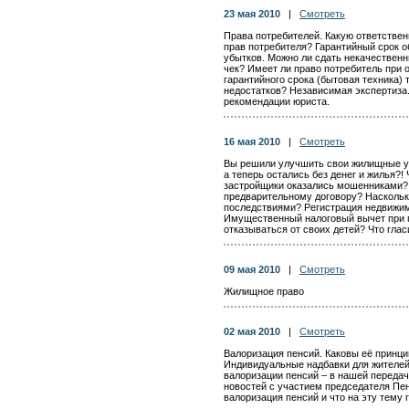
23 мая 2010
|
Смотреть
Права потребителей. Какую ответствен
прав потребителя? Гарантийный срок о
убытков. Можно ли сдать некачественн
чек? Имеет ли право потребитель при 
гарантийного срока (бытовая техника)
недостатков? Независимая экспертиза
рекомендации юриста.
16 мая 2010
|
Смотреть
Вы решили улучшить свои жилищные ус
а теперь остались без денег и жилья?!
застройщики оказались мошенниками? 
предварительному договору? Насколько
последствиями? Регистрация недвижим
Имущественный налоговый вычет при п
отказываться от своих детей? Что гла
09 мая 2010
|
Смотреть
Жилищное право
02 мая 2010
|
Смотреть
Валоризация пенсий. Каковы её принци
Индивидуальные надбавки для жителей 
валоризации пенсий – в нашей переда
новостей с участием председателя Пе
валоризация пенсий и что на эту тему 