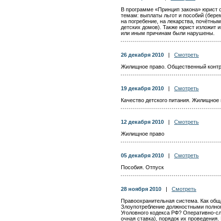
В программе «Принцип закона» юрист о
темам: выплаты льгот и пособий (бер
на погребение, на лекарства, почётны
детских домов). Также юрист изложит 
или иным причинам были нарушены.
26 декабря 2010
|
Смотреть
Жилищное право. Общественный контр
19 декабря 2010
|
Смотреть
Качество детского питания. Жилищное
12 декабря 2010
|
Смотреть
Жилищное право
05 декабря 2010
|
Смотреть
Пособия. Отпуск
28 ноября 2010
|
Смотреть
Правоохранительная система. Как общ
Злоупотребление должностными полном
Уголовного кодекса РФ? Оперативно-сл
очная ставка), порядок их проведения.