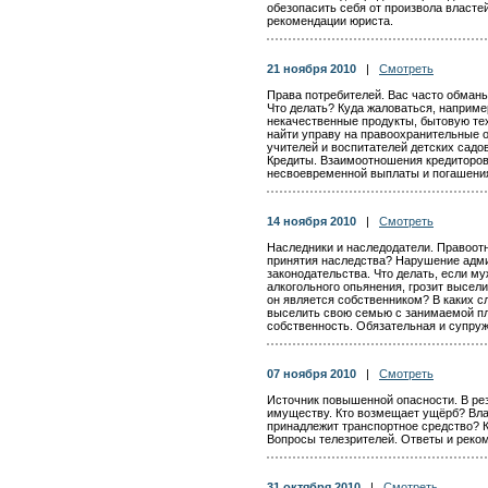
обезопасить себя от произвола власте
рекомендации юриста.
21 ноября 2010
|
Смотреть
Права потребителей. Вас часто обман
Что делать? Куда жаловаться, наприме
некачественные продукты, бытовую те
найти управу на правоохранительные 
учителей и воспитателей детских садо
Кредиты. Взаимоотношения кредиторов
несвоевременной выплаты и погашения
14 ноября 2010
|
Смотреть
Наследники и наследодатели. Правоотн
принятия наследства? Нарушение адми
законодательства. Что делать, если м
алкогольного опьянения, грозит высели
он является собственником? В каких с
выселить свою семью с занимаемой п
собственность. Обязательная и супруж
07 ноября 2010
|
Смотреть
Источник повышенной опасности. В ре
имуществу. Кто возмещает ущёрб? Влад
принадлежит транспортное средство? 
Вопросы телезрителей. Ответы и реко
31 октября 2010
|
Смотреть