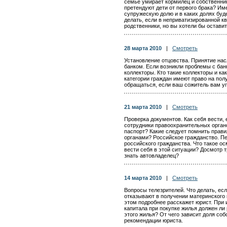
семье умирает кормилец и собственник
претендуют дети от первого брака? Им
супружескую долю и в каких долях бу
делать, если в неприватизированной к
родственники, но вы хотели бы остави
28 марта 2010
|
Смотреть
Установление отцовства. Принятие нас
банком. Если возникли проблемы с банк
коллекторы. Кто такие коллекторы и ка
категории граждан имеют право на пол
обращаться, если ваш сожитель вам у
21 марта 2010
|
Смотреть
Проверка документов. Как себя вести, 
сотрудники правоохранительных орган
паспорт? Какие следует помнить прав
органами? Российское гражданство. П
российского гражданства. Что такое о
вести себя в этой ситуации? Досмотр 
знать автовладелец?
14 марта 2010
|
Смотреть
Вопросы телезрителей. Что делать, е
отказывают в получении материнского
этом подробнее расскажет юрист. При 
капитала при покупке жилья должен ли
этого жилья? От чего зависит доля со
рекомендации юриста.