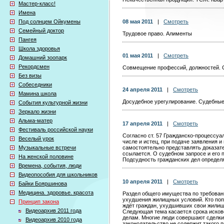
Мастер-класс!
Имена
Под солнцем Ойкумены
08 мая 2011
|
Смотреть
Семейный доктор
Трудовое право. Алименты
Пангея
Школа здоровья
01 мая 2011
|
Смотреть
Домашний зоопарк
Рекордсмен
Совмещение профессий, должностей. 
Без визы
Собеседники
24 апреля 2011
|
Смотреть
Мамина школа
Досудебное урегулирование. Судебные
События культурной жизни
Зеркало жизни
Альма-матер
17 апреля 2011
|
Смотреть
Фестиваль российской науки
Согласно ст. 57 Гражданско-процессуал
Веселый урок
числе и истец, при подаче заявления 
Музыкальные встречи
самостоятельно представлять доказате
ссылается. О судебном запросе и его 
На женской половине
Подсудность гражданских дел определ
Времена, события, люди
Видеопособия для школьников
10 апреля 2011
|
Смотреть
Байки Бояршинова
Медицина. здоровье. красота
Раздел общего имущества по требован
ухудшения жилищных условий. Кто попа
Принцип закона
ждёт граждан, ухудшивших свои жилищ
Видеоархив 2011 года
Следующая тема касается срока исков
делам. Многие люди совершают сделки 
Видеоархив 2010 года
законодательство не содержит такого п