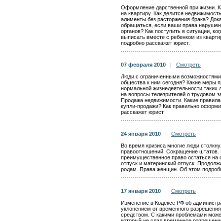
Оформление дарственной при жизни. 
на квартиру. Как делится недвижимост
алименты без расторжения брака? Дока
обращаться, если ваши права наруше
органов? Как поступить в ситуации, ко
выписать вместе с ребенком из кварти
подробно расскажет юрист.
07 февраля 2010
|
Смотреть
Люди с ограниченными возможностями.
общества к ним сегодня? Какие меры 
нормальной жизнедеятельности таких 
на вопросы телезрителей о трудовом з
Продажа недвижимости. Какие правила
купли-продажи? Как правильно оформи
расскажет юрист.
24 января 2010
|
Смотреть
Во время кризиса многие люди столкн
правоотношений. Сокращение штатов. 
преимущественное право остаться на
отпуск и материнский отпуск. Продолж
родам. Права женщин. Об этом подроб
17 января 2010
|
Смотреть
Изменение в Кодексе РФ об админист
уклонением от временного разрешения
средством. С какими проблемами може
который не сдал временное разрешени