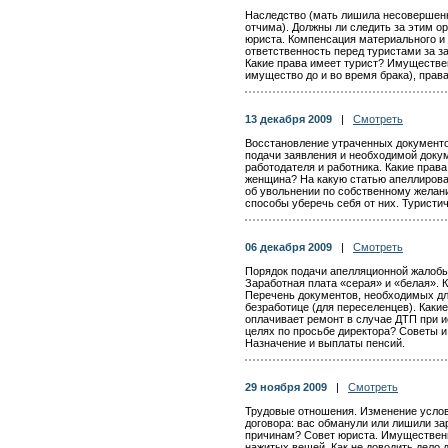
Наследство (мать лишила несовершенн
отчима). Должны ли следить за этим о
юриста. Компенсация материального и
ответственность перед туристами за з
Какие права имеет турист? Имуществе
имущество до и во время брака), права
13 декабря 2009
|
Смотреть
Восстановление утраченных документо
подачи заявления и необходимой доку
работодателя и работника. Какие пра
женщина? На какую статью апеллирова
об увольнении по собственному желан
способы уберечь себя от них. Туристи
06 декабря 2009
|
Смотреть
Порядок подачи апелляционной жалобы 
Заработная плата «серая» и «белая». 
Перечень документов, необходимых для
безработице (для переселенцев). Каки
оплачивает ремонт в случае ДТП при и
целях по просьбе директора? Советы и
Назначение и выплаты пенсий.
29 ноября 2009
|
Смотреть
Трудовые отношения. Изменение услов
договора: вас обманули или лишили з
причинам? Совет юриста. Имуществен
нажитых вещей. Как не доводить дело 