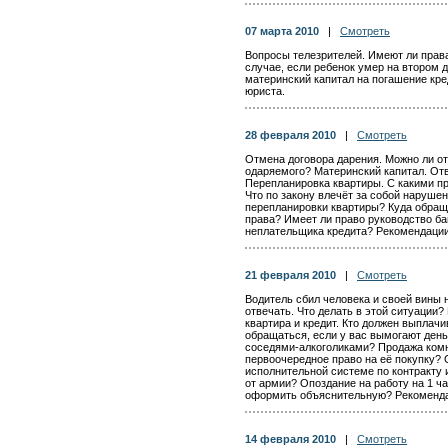
07 марта 2010
|
Смотреть
Вопросы телезрителей. Имеют ли права
случае, если ребенок умер на втором 
материнский капитал на погашение кре
юриста.
28 февраля 2010
|
Смотреть
Отмена договора дарения. Можно ли о
одаряемого? Материнский капитал. От
Перепланировка квартиры. С какими п
Что по закону влечёт за собой наруше
перепланировки квартиры? Куда обращ
права? Имеет ли право руководство ба
неплательщика кредита? Рекомендаци
21 февраля 2010
|
Смотреть
Водитель сбил человека и своей вины н
отвечать. Что делать в этой ситуации
квартира и кредит. Кто должен выплачи
обращаться, если у вас вымогают деньг
соседями-алкоголиками? Продажа комн
первоочередное право на её покупку? 
исполнительной системе по контракту 
от армии? Опоздание на работу на 1 ча
оформить объяснительную? Рекоменда
14 февраля 2010
|
Смотреть