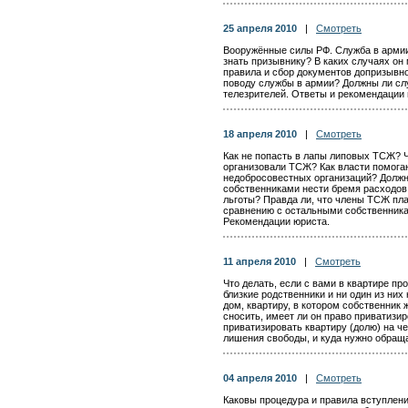
25 апреля 2010
|
Смотреть
Вооружённые силы РФ. Служба в армии
знать призывнику? В каких случаях он
правила и сбор документов допризывно
поводу службы в армии? Должны ли сл
телезрителей. Ответы и рекомендации 
18 апреля 2010
|
Смотреть
Как не попасть в лапы липовых ТСЖ? Ч
организовали ТСЖ? Как власти помога
недобросовестных организаций? Должн
собственниками нести бремя расходов
льготы? Правда ли, что члены ТСЖ пла
сравнению с остальными собственника
Рекомендации юриста.
11 апреля 2010
|
Смотреть
Что делать, если с вами в квартире пр
близкие родственники и ни один из них
дом, квартиру, в котором собственник 
сносить, имеет ли он право приватизи
приватизировать квартиру (долю) на ч
лишения свободы, и куда нужно обращ
04 апреля 2010
|
Смотреть
Каковы процедура и правила вступлени