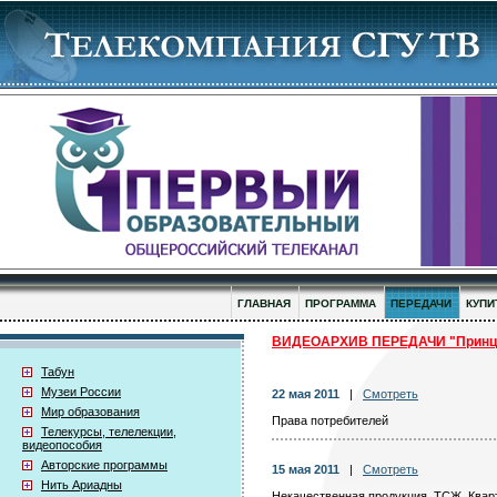
ГЛАВНАЯ
ПРОГРАММА
ПЕРЕДАЧИ
КУПИ
ВИДЕОАРХИВ ПЕРЕДАЧИ "Принци
Табун
Музеи России
22 мая 2011
|
Смотреть
Мир образования
Права потребителей
Телекурсы, телелекции,
видеопособия
Авторские программы
15 мая 2011
|
Смотреть
Нить Ариадны
Некачественная продукция. ТСЖ. Квар