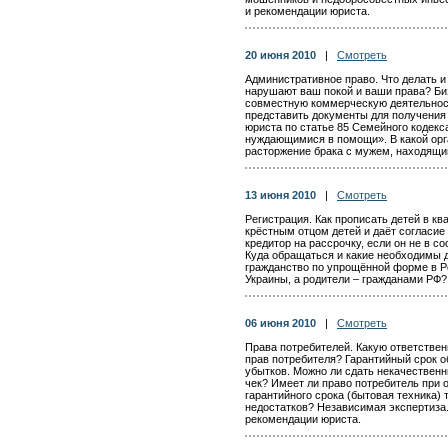
и рекомендации юриста.
20 июня 2010
|
Смотреть
Административное право. Что делать и
нарушают ваш покой и ваши права? Би
совместную коммерческую деятельност
представить документы для получения
юриста по статье 85 Семейного кодекс
нуждающимися в помощи». В какой орг
расторжение брака с мужем, находящ
13 июня 2010
|
Смотреть
Регистрация. Как прописать детей в кв
крёстным отцом детей и даёт согласие
кредитор на рассрочку, если он не в 
Куда обращаться и какие необходимы 
гражданство по упрощённой форме в Р
Украины, а родители – гражданами РФ?
06 июня 2010
|
Смотреть
Права потребителей. Какую ответствен
прав потребителя? Гарантийный срок о
убытков. Можно ли сдать некачественн
чек? Имеет ли право потребитель при 
гарантийного срока (бытовая техника)
недостатков? Независимая экспертиза
рекомендации юриста.