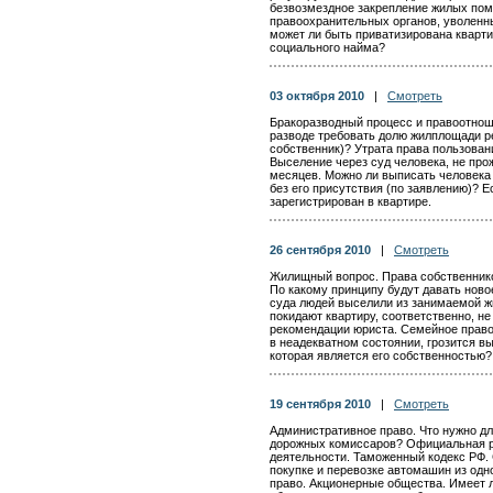
безвозмездное закрепление жилых по
правоохранительных органов, уволенны
может ли быть приватизирована кварти
социального найма?
03 октября 2010
|
Смотреть
Бракоразводный процесс и правоотнош
разводе требовать долю жилплощади р
собственник)? Утрата права пользовани
Выселение через суд человека, не пр
месяцев. Можно ли выписать человека 
без его присутствия (по заявлению)? 
зарегистрирован в квартире.
26 сентября 2010
|
Смотреть
Жилищный вопрос. Права собственнико
По какому принципу будут давать ново
суда людей выселили из занимаемой ж
покидают квартиру, соответственно, н
рекомендации юриста. Семейное право.
в неадекватном состоянии, грозится в
которая является его собственностью?
19 сентября 2010
|
Смотреть
Административное право. Что нужно дл
дорожных комиссаров? Официальная р
деятельности. Таможенный кодекс РФ.
покупке и перевозке автомашин из одно
право. Акционерные общества. Имеет л