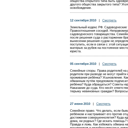
общества открытого типа быть одновр
другого общества закрытого типа? Уго
освобождение.
12 сентября 2010
|
Смотреть
Земельный кодекс РФ. Садоводческие 
Правоотношения соседей. Неправомер
садоводческого товарищества. Семейн
после решения суда о расторжении брак
вынесении решения судом не определе
поступить, если в связи с этой ситуац
матерью за рубеж на постоянное мест
юриста.
05 сентября 2010
|
Смотреть
Семейные споры. Права родителей на ре
родители при разводе не могут прийти
проживания ребёнка? Усыновление. Как
обманным путём предложили подписать
ребёнка? Куда обращаться? Советы юр
Наказание до суда. Кто несёт ответств
тюрьму невиновных граждан? Вопросы 
27 июня 2010
|
Смотреть
Семейное право. Что делать, если бы
ребёнком и настраивает его против от
достижении совершеннолетия? Куда идт
дома, ни родных? Где искать помощь?
Правда и ложь. Как избежать обмана на
мошенников и недобросовестных инвес