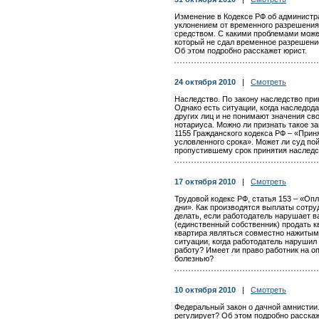
Изменение в Кодексе РФ об админист
уклонением от временного разрешения
средством. С какими проблемами може
который не сдал временное разрешени
Об этом подробно расскажет юрист.
24 октября 2010
|
Смотреть
Наследство. По закону наследство при
Однако есть ситуации, когда наследод
других лиц и не понимают значения св
нотариуса. Можно ли признать такое 
1155 Гражданского кодекса РФ – «Прин
условленного срока». Может ли суд по
пропустившему срок принятия наследс
17 октября 2010
|
Смотреть
Трудовой кодекс РФ, статья 153 – «Оп
дни». Как производятся выплаты сотруд
делать, если работодатель нарушает 
(единственный собственник) продать к
квартира являться совместно нажитым
ситуации, когда работодатель нарушил
работу? Имеет ли право работник на оп
болезнью?
10 октября 2010
|
Смотреть
Федеральный закон о дачной амнистии. 
регулирует? Об этом подробно расскаж