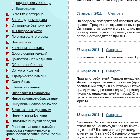
Видеоархив 2009 года
Видеоархив
03 апреля 2011
|
Смотреть
В гостях у ветерана
Ваши трудовые права
На вопросы телезрителей отвечает юр
право». Продажа автотранспортных сре
О политике без политики
Ситуации, с которыми могут столкнутьс
101 вопрос юристу
последствия, а также порядок действий
обязанности водителя при ДТП.
Легенды золотого века
Новая школа
Заглянем в словарь
27 марта 2011
|
Смотреть
Дорогу осилит идущий
Жилищное право. Налоговое право. Пр
Доказательная медицина
Объять необъятное
Ох, уж эти детки!
20 марта 2011
|
Смотреть
Юридическая помощь
Права потребителей. Товары ненадлежа
Сделай сам
Имеют ли право военнослужащие (про
бесплатный отпуск в санатории? Отпу
Школа рисования
праздничные дни (новогодние), приход
Интеллект и технологии
число календарных дней отпуска? Стат
делать, если вам неправильно начисл
Инновационное образование
юриста.
Ойкумена Федора Конюхова
В контакте со здоровьем
13 марта 2011
|
Смотреть
Перечитывая Боткина
Пилотные выпуски передач
Алименты. Можно ли взыскать алименты
отцом по решению суда? Как взыскать
Распространение знаний по
родителей? В какие инстанции следует
вопросам экономической и
алиментов (статья 83 Семейного коде
финансовой безопасности России
родителей об оплате алиментов на не
Экселлент класс