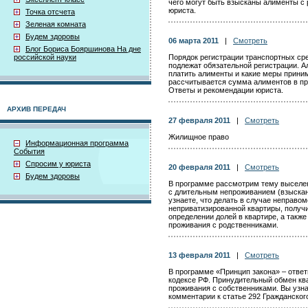
чего могут быть взысканы алименты с
юриста.
Точка отсчета
Зеленая комната
Будем здоровы
06 марта 2011
|
Смотреть
Блог Бориса Бояршинова На дне
российской науки
Порядок регистрации транспортных сре
подлежат обязательной регистрации. Ал
платить алименты и какие меры прини
рассчитывается сумма алиментов в пр
Ответы и рекомендации юриста.
АРХИВ ПЕРЕДАЧ
27 февраля 2011
|
Смотреть
Жилищное право
Информационная программа
События
Спросим у юриста
20 февраля 2011
|
Смотреть
Будем здоровы
В программе рассмотрим тему выселен
с длительным непроживанием (взыскани
узнаете, что делать в случае неправо
неприватизированной квартиры, получи
определении долей в квартире, а также
проживания с родственниками.
13 февраля 2011
|
Смотреть
В программе «Принцип закона» – отве
кодексе РФ. Принудительный обмен кв
проживания с собственниками. Вы узна
комментарии к статье 292 Гражданског