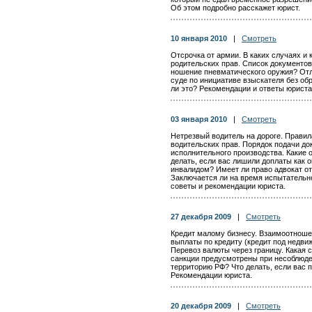
Об этом подробно расскажет юрист.
10 января 2010
|
Смотреть
Отсрочка от армии. В каких случаях и
родительских прав. Список документо
ношение пневматического оружия? От
суде по инициативе взыскателя без о
ли это? Рекомендации и ответы юриста
03 января 2010
|
Смотреть
Нетрезвый водитель на дороге. Прави
водительских прав. Порядок подачи до
исполнительного производства. Какие 
делать, если вас лишили доплаты как о
инвалидом? Имеет ли право адвокат от
Заключается ли на время испытательно
советы и рекомендации юриста.
27 декабря 2009
|
Смотреть
Кредит малому бизнесу. Взаимоотноше
выплаты по кредиту (кредит под недвижи
Перевоз валюты через границу. Какая
санкции предусмотрены при несоблюде
территорию РФ? Что делать, если вас 
Рекомендации юриста.
20 декабря 2009
|
Смотреть