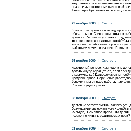
задолженность по коммунальным плат
право. Имущественный налоговый выче
Акции, приобретенные ею в эпоху пира
22 ноября 2009
|
Смотреть
Заключение договоров между организа
обязательств. Сокращение штатов рабо
договора. Можно ли уволить сотрудника
трое несовершеннолетних детей? Стать
численности работников организации р
работнику другую вакансию. Принудите
15 ноября 2009
|
Смотреть
Квартирный вопрос. Как поделить доле
делать и куда обращаться, если сосед
в коммуналке? Какие документы необх
Трудовое право. Нарушение работодате
беременным в праве работы, нарушени
Рекомендации юриста.
08 ноября 2009
|
Смотреть
Долговые обязательства. Как вернуть д
Возмещение материального ущерба (по
жильцов). Семейное право. Что делать
незаконно лишить родительских прав?
01 ноября 2009
|
Смотреть