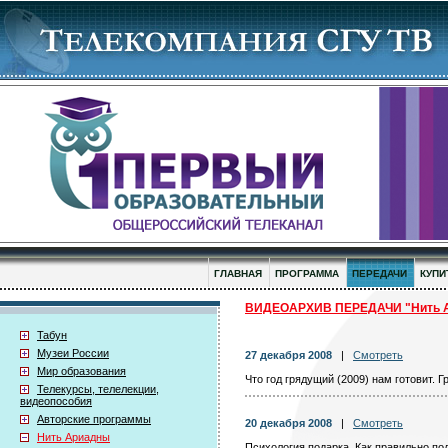
ГЛАВНАЯ
ПРОГРАММА
ПЕРЕДАЧИ
КУПИ
ВИДЕОАРХИВ ПЕРЕДАЧИ "Нить 
Табун
Музеи России
27 декабря 2008
|
Смотреть
Мир образования
Что год грядущий (2009) нам готовит. 
Телекурсы, телелекции,
видеопособия
Авторские программы
20 декабря 2008
|
Смотреть
Нить Ариадны
Психология подарка. Как правильно по