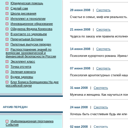
Юридическая помощь
Сделай сам
28 июня 2008
|
Смотреть
Школа рисования
Счастье в семье, миф или реальность
Интеллект и технологии
Инновационное образование
Ойкумена Федора Конюхова
21 июня 2008
|
Смотреть
В контакте со здоровьем
Чудеса по заказу или правила исполне
Перечитывая Боткина
Пилотные выпуски передач
14 июня 2008
|
Смотреть
Распространение знаний по
вопросам экономической и
Психология курортного романа. Ирина
финансовой безопасности России
Экселлент класс
Точка отсчета
07 июня 2008
|
Смотреть
Зеленая комната
Психология архитектурных стилей наш
Будем здоровы
Блог Бориса Бояршинова На дне
российской науки
31 мая 2008
|
Смотреть
Мужчина и женщина. Как научиться пон
АРХИВ ПЕРЕДАЧ
24 мая 2008
|
Смотреть
Хочешь быть счастливым будь им или 
Информационная программа
События
02 мая 2008
|
Смотреть