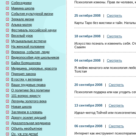
Психология измены. Прав ли человек, 
Собеседники
Мамина школа
События культурной жизни
25 октября 2008
|
Смотреть
Зеркало жизни
Карты Таро без мистики и тайн. Натал
Альма-матер
Фестиваль российской науки
Веселый урок
18 октября 2008
|
Смотреть
Музыкальные встречи
Искусство познать и изменить себя. О
На женской половине
Саакян
Времена, события, люди
Видеопособия для школьников
04 октября 2008
|
Смотреть
Байки Бояршинова
Я люблю женатого или психология люб
Медицина. здоровье. красота
Толстая
Принцип закона
В гостях у ветерана
Ваши трудовые права
20 сентября 2008
|
Смотреть
О политике без политики
Психология подарка или как угодить с
101 вопрос юристу
Легенды золотого века
13 сентября 2008
|
Смотреть
Новая школа
Заглянем в словарь
Идеал–метод Тойчей или психогенетик
Дорогу осилит идущий
Доказательная медицина
06 сентября 2008
|
Смотреть
Объять необъятное
Интернет как инструмент психотерапии
Ох, уж эти детки!