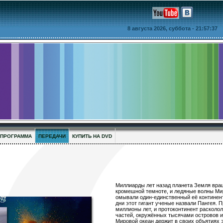
8 августа 2026, суббота
- 21:57:37
ПРОГРАММА
ПЕРЕДАЧИ
КУПИТЬ НА DVD
Миллиарды лет назад планета Земля вра
кромешной темноте, и ледяные волны Ми
омывали
один-единственный
её континен
дни этот гигант ученые назвали Пангея. 
миллионы лет, и протоконтинент расколо
частей, окружённых тысячами островов и
Мировой океан держит в своих объятиях 