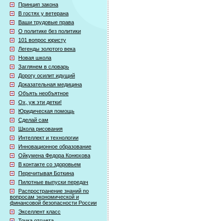
Принцип закона
В гостях у ветерана
Ваши трудовые права
О политике без политики
101 вопрос юристу
Легенды золотого века
Новая школа
Заглянем в словарь
Дорогу осилит идущий
Доказательная медицина
Объять необъятное
Ох, уж эти детки!
Юридическая помощь
Сделай сам
Школа рисования
Интеллект и технологии
Инновационное образование
Ойкумена Федора Конюхова
В контакте со здоровьем
Перечитывая Боткина
Пилотные выпуски передач
Распространение знаний по
вопросам экономической и
финансовой безопасности России
Экселлент класс
Точка отсчета