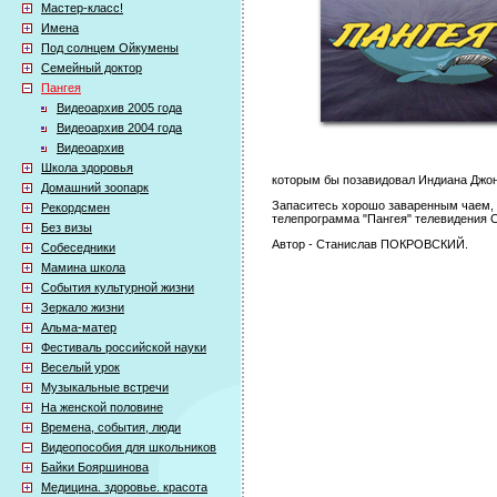
Мастер-класс!
Имена
Под солнцем Ойкумены
Семейный доктор
Пангея
Видеоархив 2005 года
Видеоархив 2004 года
Видеоархив
Школа здоровья
которым бы позавидовал Индиана Джон
Домашний зоопарк
Запаситесь хорошо заваренным чаем, к
Рекордсмен
телепрограмма "Пангея" телевидения 
Без визы
Автор - Станислав ПОКРОВСКИЙ.
Собеседники
Мамина школа
События культурной жизни
Зеркало жизни
Альма-матер
Фестиваль российской науки
Веселый урок
Музыкальные встречи
На женской половине
Времена, события, люди
Видеопособия для школьников
Байки Бояршинова
Медицина. здоровье. красота