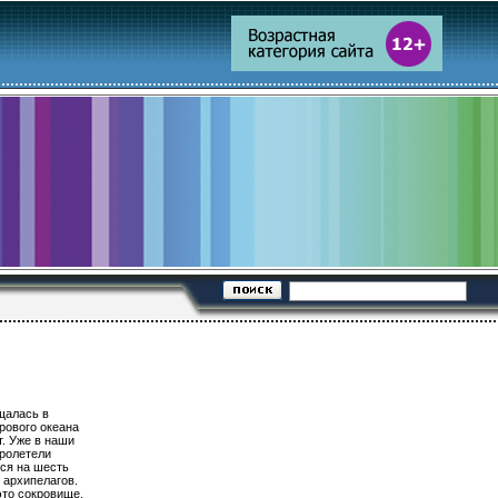
щалась в
рового океана
т. Уже в наши
Пролетели
лся на шесть
 архипелагов.
это сокровище.