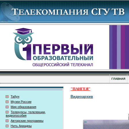
ГЛАВНАЯ
"ПАНГЕЯ"
Видеоархив
Табун
Музеи России
Мир образования
Телекурсы, телелекции,
видеопособия
Авторские программы
Нить Ариадны