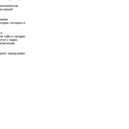
континентов,
на нашей
рание
ходок, которые и
 и
ли тайн и загадок
тся с вами.
иключений,
кроет перед вами