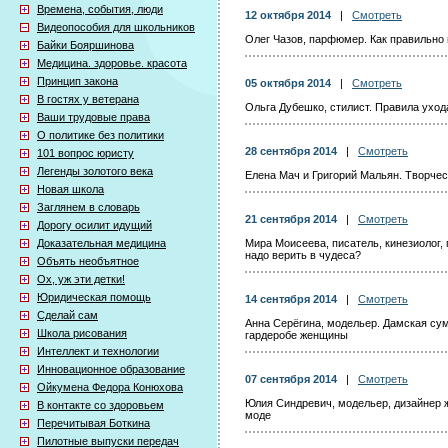
Времена, события, люди
12 октября 2014
|
Смотреть
Видеопособия для школьников
Олег Чазов, парфюмер. Как правильно 
Байки Бояршинова
Медицина. здоровье. красота
Принцип закона
05 октября 2014
|
Смотреть
В гостях у ветерана
Ольга Дубешко, стилист. Правила уход
Ваши трудовые права
О политике без политики
28 сентября 2014
|
Смотреть
101 вопрос юристу
Легенды золотого века
Елена Мач и Григорий Мальян. Творчес
Новая школа
Заглянем в словарь
21 сентября 2014
|
Смотреть
Дорогу осилит идущий
Доказательная медицина
Мира Моисеева, писатель, кинезиолог, 
надо верить в чудеса?
Объять необъятное
Ох, уж эти детки!
Юридическая помощь
14 сентября 2014
|
Смотреть
Сделай сам
Анна Серёгина, модельер. Дамская сум
Школа рисования
гардеробе женщины
Интеллект и технологии
Инновационное образование
07 сентября 2014
|
Смотреть
Ойкумена Федора Конюхова
Юлия Синдревич, модельер, дизайнер ж
В контакте со здоровьем
моде
Перечитывая Боткина
Пилотные выпуски передач