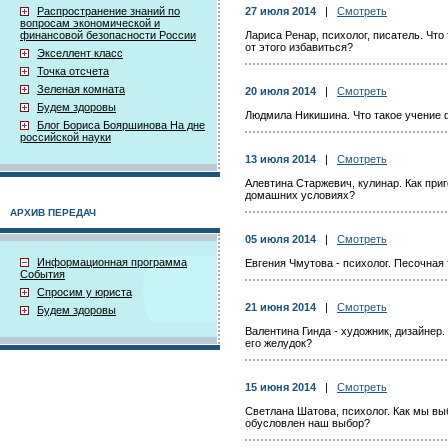
Распространение знаний по
27 июля 2014
|
Смотреть
вопросам экономической и
финансовой безопасности России
Лариса Ренар, психолог, писатель. Что 
от этого избавиться?
Экселлент класс
Точка отсчета
Зеленая комната
20 июля 2014
|
Смотреть
Будем здоровы
Людмила Никишина. Что такое учение 
Блог Бориса Бояршинова На дне
российской науки
13 июля 2014
|
Смотреть
Алевтина Старжевич, кулинар. Как при
домашних условиях?
АРХИВ ПЕРЕДАЧ
05 июля 2014
|
Смотреть
Информационная программа
Евгения Чмутова - психолог. Песочная
События
Спросим у юриста
21 июня 2014
|
Смотреть
Будем здоровы
Валентина Гинда - художник, дизайнер.
его желудок?
15 июня 2014
|
Смотреть
Светлана Шатова, психолог. Как мы вы
обусловлен наш выбор?