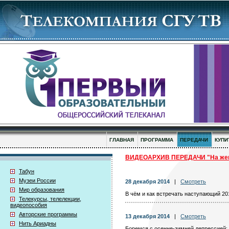
ГЛАВНАЯ
ПРОГРАММА
ПЕРЕДАЧИ
КУПИ
ВИДЕОАРХИВ ПЕРЕДАЧИ "На жен
Табун
Музеи России
28 декабря 2014
|
Смотреть
Мир образования
В чём и как встречать наступающий 20
Телекурсы, телелекции,
видеопособия
Авторские программы
13 декабря 2014
|
Смотреть
Нить Ариадны
Боремся с осенне-зимней депрессией: 