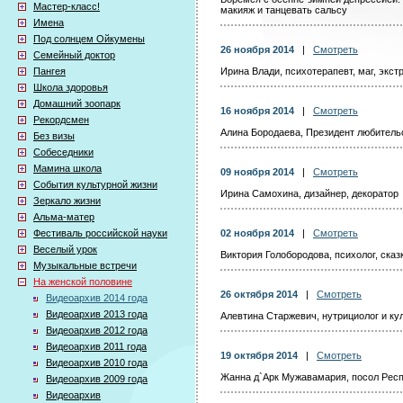
Мастер-класс!
макияж и танцевать сальсу
Имена
Под солнцем Ойкумены
26 ноября 2014
|
Смотреть
Семейный доктор
Пангея
Ирина Влади, психотерапевт, маг, экст
Школа здоровья
Домашний зоопарк
16 ноября 2014
|
Смотреть
Рекордсмен
Алина Бородаева, Президент любительс
Без визы
Собеседники
Мамина школа
09 ноября 2014
|
Смотреть
События культурной жизни
Ирина Самохина, дизайнер, декоратор
Зеркало жизни
Альма-матер
Фестиваль российской науки
02 ноября 2014
|
Смотреть
Веселый урок
Виктория Голобородова, психолог, сказ
Музыкальные встречи
На женской половине
26 октября 2014
|
Смотреть
Видеоархив 2014 года
Видеоархив 2013 года
Алевтина Старжевич, нутрициолог и ку
Видеоархив 2012 года
Видеоархив 2011 года
19 октября 2014
|
Смотреть
Видеоархив 2010 года
Жанна д`Арк Мужавамария, посол Респ
Видеоархив 2009 года
Видеоархив