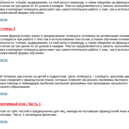
ельности: чтению, аудированию, устной речи и переводу, а также общению на француз
считан на три цикла по 10 уроков в каждом. Тексты предъявляются в записи, выполне
ика и материал телекурса допускают как самостоятельную работу с ним, так и использ
коллективной формы обучения.
писок
Ступень 3
чения французскому языку в предлагаемом телекурсе основана на активизации позна
 учащихся при работе с текстом и использовании текста как условия обучения основ
ельности: чтению, аудированию, устной речи и переводу, а также общению на француз
считан на три цикла по 10 уроков в каждом. Тексты предъявляются в записи, выполне
ика и материал телекурса допускают как самостоятельную работу с ним, так и использ
коллективной формы обучения.
писок
 телекурс рассчитан на детей и подростков. Цель телекурса – сообщить зрителям да
вные сведения о французском языке, которые позволят им решать проблемы бытового
ьную помощь в ликвидации пробелов школьной программы или программы начального
льного образования.
писок
ективный курс. Часть 1
тоит из трёх частей и предназначен для лиц, никогда не изучавших французский язык
 основы. Часть 1 посвящена фонетике.
писок