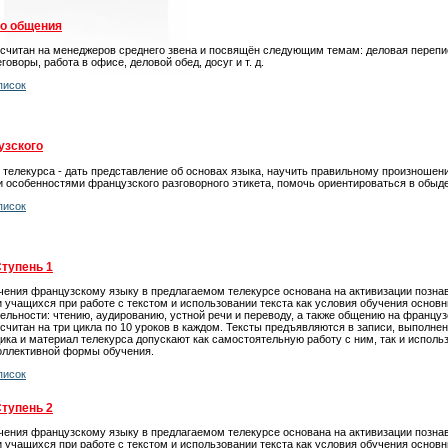
го общения
ссчитан на менеджеров среднего звена и посвящён следующим темам: деловая перепи
говоры, работа в офисе, деловой обед, досуг и т. д.
писок
узского
 телекурса - дать представление об основах языка, научить правильному произношен
 особенностями французского разговорного этикета, помочь ориентироваться в обыд
писок
Ступень 1
чения французскому языку в предлагаемом телекурсе основана на активизации позна
 учащихся при работе с текстом и использовании текста как условия обучения основ
ельности: чтению, аудированию, устной речи и переводу, а также общению на француз
считан на три цикла по 10 уроков в каждом. Тексты предъявляются в записи, выполне
ика и материал телекурса допускают как самостоятельную работу с ним, так и использ
коллективной формы обучения.
писок
Ступень 2
чения французскому языку в предлагаемом телекурсе основана на активизации позна
 учащихся при работе с текстом и использовании текста как условия обучения основ