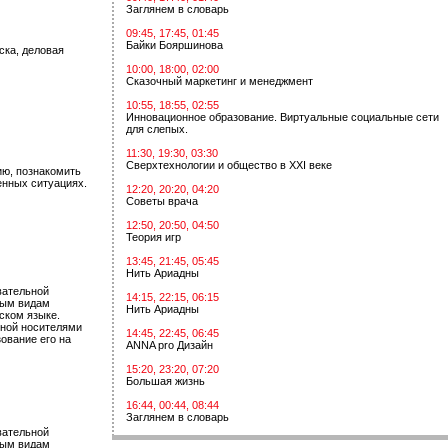
Заглянем в словарь
09:45, 17:45, 01:45
Байки Бояршинова
ска, деловая
10:00, 18:00, 02:00
Сказочный маркетинг и менеджмент
10:55, 18:55, 02:55
Инновационное образование. Виртуальные социальные сети
для слепых.
11:30, 19:30, 03:30
Сверхтехнологии и общество в XXI веке
ию, познакомить
енных ситуациях.
12:20, 20:20, 04:20
Советы врача
12:50, 20:50, 04:50
Теория игр
13:45, 21:45, 05:45
Нить Ариадны
вательной
14:15, 22:15, 06:15
ным видам
Нить Ариадны
ском языке.
нной носителями
14:45, 22:45, 06:45
ование его на
ANNA pro Дизайн
15:20, 23:20, 07:20
Большая жизнь
16:44, 00:44, 08:44
Заглянем в словарь
вательной
ным видам