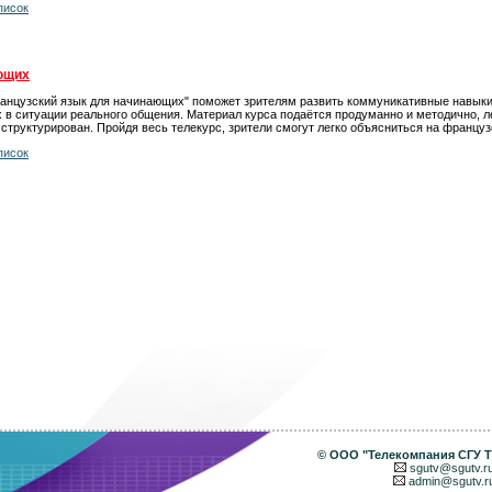
писок
ющих
ранцузский язык для начинающих" поможет зрителям развить коммуникативные навык
 в ситуации реального общения. Материал курса подаётся продуманно и методично, л
 структурирован. Пройдя весь телекурс, зрители смогут легко объясниться на француз
писок
©
ООО "Телекомпания СГУ 
sgutv@sgutv.r
admin@sgutv.r