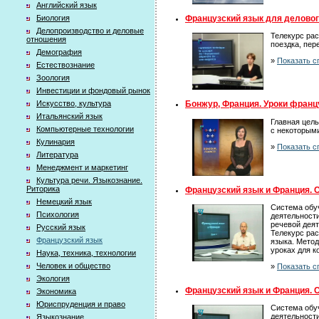
Английский язык
Французский язык для делово
Биология
Делопроизводство и деловые
Телекурс ра
отношения
поездка, пере
Демография
»
Показать с
Естествознание
Зоология
Инвестиции и фондовый рынок
Искусство, культура
Бонжур, Франция. Уроки франц
Итальянский язык
Главная цель
Компьютерные технологии
с некоторыми
Кулинария
»
Показать с
Литература
Менеджмент и маркетинг
Культура речи. Языкознание.
Риторика
Французский язык и Франция. 
Немецкий язык
Система обу
Психология
деятельности
речевой деят
Русский язык
Телекурс рас
Французский язык
языка. Метод
уроках для 
Наука, техника, технологии
Человек и общество
»
Показать с
Экология
Французский язык и Франция. 
Экономика
Юриспруденция и право
Система обу
деятельности
Языкознание