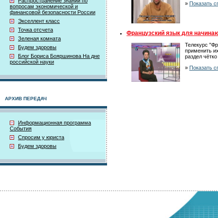
Распространение знаний по
»
Показать с
вопросам экономической и
финансовой безопасности России
Экселлент класс
Точка отсчета
Французский язык для начина
Зеленая комната
Телекурс "Ф
Будем здоровы
применить их
Блог Бориса Бояршинова На дне
раздел чётко
российской науки
»
Показать с
АРХИВ ПЕРЕДАЧ
Информационная программа
События
Спросим у юриста
Будем здоровы