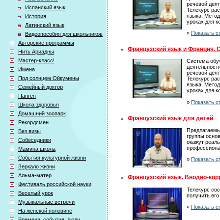
речевой деят
Испанский язык
Телекурс рас
языка. Метод
История
уроках для 
Латинский язык
»
Показать с
Видеопособия для школьников
Авторские программы
Французский язык и Франция. 
Нить Ариадны
Мастер-класс!
Система обу
деятельности
Имена
речевой деят
Под солнцем Ойкумены
Телекурс рас
языка. Метод
Семейный доктор
уроках для 
Пангея
»
Показать с
Школа здоровья
Домашний зоопарк
Французский язык для детей
Рекордсмен
Предлагаемый
Без визы
группы осно
Собеседники
окажут реал
профессиона
Мамина школа
События культурной жизни
»
Показать с
Зеркало жизни
Альма-матер
Французский язык. Вводно-корр
Фестиваль российской науки
Телекурс сос
Веселый урок
получить его
Музыкальные встречи
»
Показать с
На женской половине
Времена, события, люди