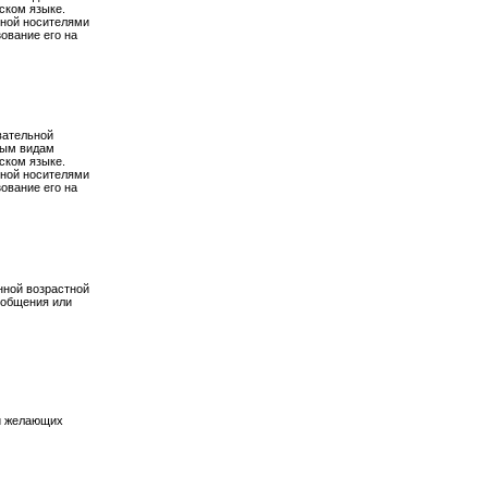
ском языке.
нной носителями
ование его на
вательной
ным видам
ском языке.
нной носителями
ование его на
нной возрастной
 общения или
 и желающих