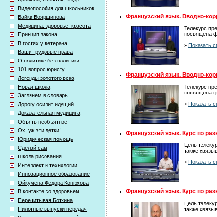
Видеопособия для школьников
Французский язык. Вводно-корр
Байки Бояршинова
Медицина. здоровье. красота
Телекурс пре
посвящена ф
Принцип закона
В гостях у ветерана
»
Показать с
Ваши трудовые права
О политике без политики
101 вопрос юристу
Французский язык. Вводно-корр
Легенды золотого века
Телекурс пре
Новая школа
посвящена г
Заглянем в словарь
»
Показать с
Дорогу осилит идущий
Доказательная медицина
Объять необъятное
Ох, уж эти детки!
Французский язык. Курс по раз
Юридическая помощь
Цель телекур
Сделай сам
также связыв
Школа рисования
»
Показать с
Интеллект и технологии
Инновационное образование
Ойкумена Федора Конюхова
Французский язык. Курс по раз
В контакте со здоровьем
Перечитывая Боткина
Цель телекур
Пилотные выпуски передач
также связыв