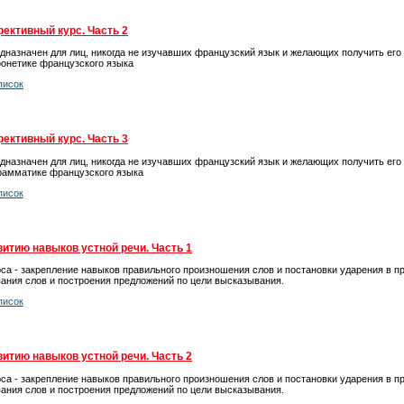
ективный курс. Часть 2
дназначен для лиц, никогда не изучавших французский язык и желающих получить его 
онетике французского языка
писок
ективный курс. Часть 3
дназначен для лиц, никогда не изучавших французский язык и желающих получить его 
рамматике французского языка
писок
витию навыков устной речи. Часть 1
са - закрепление навыков правильного произношения слов и постановки ударения в п
ания слов и построения предложений по цели высказывания.
писок
витию навыков устной речи. Часть 2
са - закрепление навыков правильного произношения слов и постановки ударения в п
ания слов и построения предложений по цели высказывания.