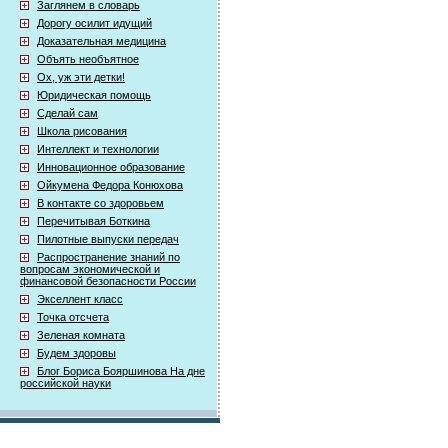
Заглянем в словарь
Дорогу осилит идущий
Доказательная медицина
Объять необъятное
Ох, уж эти детки!
Юридическая помощь
Сделай сам
Школа рисования
Интеллект и технологии
Инновационное образование
Ойкумена Федора Конюхова
В контакте со здоровьем
Перечитывая Боткина
Пилотные выпуски передач
Распространение знаний по
вопросам экономической и
финансовой безопасности России
Экселлент класс
Точка отсчета
Зеленая комната
Будем здоровы
Блог Бориса Бояршинова На дне
российской науки