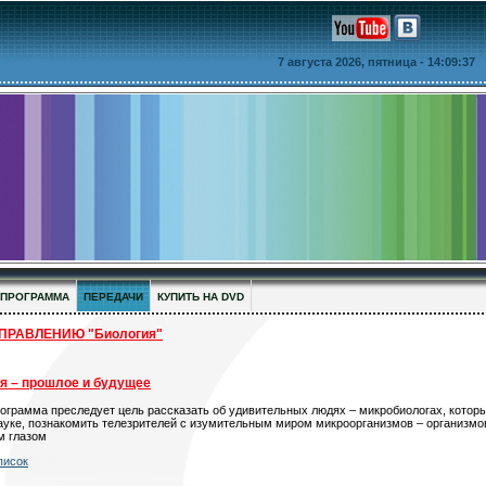
7 августа 2026, пятница
- 14:09:37
ПРОГРАММА
ПЕРЕДАЧИ
КУПИТЬ НА DVD
ПРАВЛЕНИЮ "Биология"
я – прошлое и будущее
ограмма преследует цель рассказать об удивительных людях – микробиологах, котор
науке, познакомить телезрителей с изумительным миром микроорганизмов – организмо
м глазом
писок