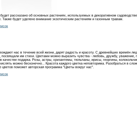
 будет рассказано об основных растениях, используемых в декоративном садоводстве
. Также будет уделено внимание экзотическим растениям и газонным травам.
писок
ождают нас в течение всей жизни, дарят радость и красоту. С древнейших времён лю
 посвящали им стихи. Цветами можно выразить чувства - любовь, дружбу, уважение, 
в качестве подарка. Розы, астры, хризантемы, тюльпаны, ирисы, георгины, колокольчик
числять можно бесконечно... Красота каждого цветка неповторима. Разобраться в сло
 цветов поможет авторская программа "Цветы вокруг нас".
писок