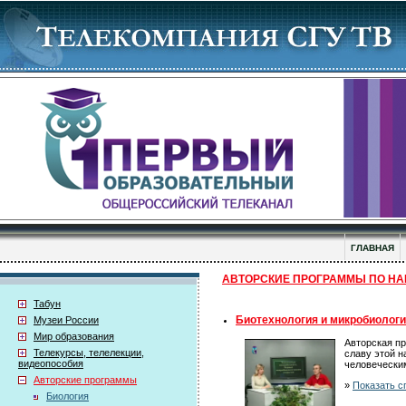
ГЛАВНАЯ
АВТОРСКИЕ ПРОГРАММЫ ПО НА
Табун
Биотехнология и микробиологи
Музеи России
Мир образования
Авторская пр
Телекурсы, телелекции,
славу этой 
видеопособия
человечески
Авторские программы
»
Показать с
Биология