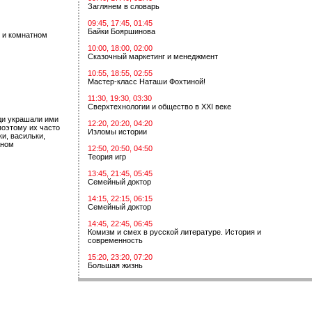
Заглянем в словарь
09:45, 17:45, 01:45
Байки Бояршинова
 и комнатном
10:00, 18:00, 02:00
Сказочный маркетинг и менеджмент
10:55, 18:55, 02:55
Мастер-класс Наташи Фохтиной!
11:30, 19:30, 03:30
Сверхтехнологии и общество в XXI веке
ди украшали ими
12:20, 20:20, 04:20
поэтому их часто
Изломы истории
и, васильки,
жном
12:50, 20:50, 04:50
Теория игр
13:45, 21:45, 05:45
Семейный доктор
14:15, 22:15, 06:15
Семейный доктор
14:45, 22:45, 06:45
Комизм и смех в русской литературе. История и
современность
15:20, 23:20, 07:20
Большая жизнь