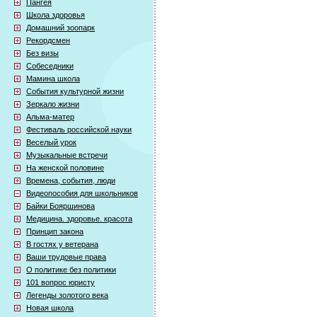
Пангея
Школа здоровья
Домашний зоопарк
Рекордсмен
Без визы
Собеседники
Мамина школа
События культурной жизни
Зеркало жизни
Альма-матер
Фестиваль российской науки
Веселый урок
Музыкальные встречи
На женской половине
Времена, события, люди
Видеопособия для школьников
Байки Бояршинова
Медицина. здоровье. красота
Принцип закона
В гостях у ветерана
Ваши трудовые права
О политике без политики
101 вопрос юристу
Легенды золотого века
Новая школа