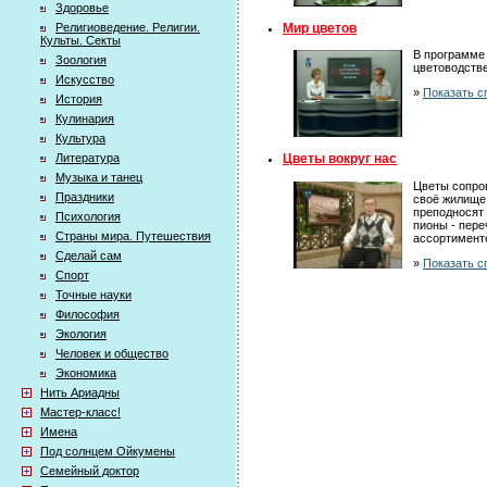
Здоровье
Мир цветов
Религиоведение. Религии.
Культы. Секты
В программе
Зоология
цветоводстве
Искусство
»
Показать с
История
Кулинария
Культура
Литература
Цветы вокруг нас
Музыка и танец
Цветы сопров
Праздники
своё жилище,
преподносят 
Психология
пионы - пере
Страны мира. Путешествия
ассортименте
Сделай сам
»
Показать с
Спорт
Точные науки
Философия
Экология
Человек и общество
Экономика
Нить Ариадны
Мастер-класс!
Имена
Под солнцем Ойкумены
Семейный доктор