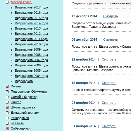
Мастер-класс!
Создаем подсвечник по технологии тиф
Видеоархив 2017 года
Видеоархив 2016 года
13 декабря 2014
|
Смотреть
Видеоархив 2015 года
Видеоархив 2014 года
Создаем потрясающие украшения из ст
Барсукова. Татьяна Лазарева
Видеоархив 2013 года
Видеоархив 2012 года
Видеоархив 2011 года
06 декабря 2014
|
Смотреть
Видеоархив 2010 года
Лоскутное шитье. Шьем одеяло «Сваде
Видеоархив 2009 года
Видеоархив 2008 года
22 ноября 2014
|
Смотреть
Видеоархив 2007 года
Видеоархив 2006 года
Лоскутное шитье. Шьем одеяло и рюкза
цепочка". Татьяна Лазарева
Видеоархив 2005 года
Видеоархив 2004 года
Видеоархив
15 ноября 2014
|
Смотреть
Имена
Шьем в технике граффити сумку и рюкз
Под солнцем Ойкумены
Семейный доктор
Пангея
08 ноября 2014
|
Смотреть
Школа здоровья
Секреты изготовления текстильной ку
Домашний зоопарк
аксессуаров из шнуров. Татьяна Лазар
Рекордсмен
Без визы
01 ноября 2014
|
Смотреть
Собеседники