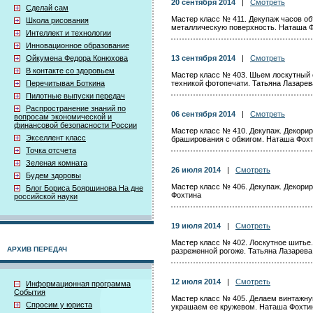
20 сентября 2014
|
Смотреть
Сделай сам
Мастер класс № 411. Декупаж часов о
Школа рисования
металлическую поверхность. Наташа 
Интеллект и технологии
Инновационное образование
Ойкумена Федора Конюхова
13 сентября 2014
|
Смотреть
В контакте со здоровьем
Мастер класс № 403. Шьем лоскутный 
Перечитывая Боткина
техникой фотопечати. Татьяна Лазарев
Пилотные выпуски передач
Распространение знаний по
06 сентября 2014
|
Смотреть
вопросам экономической и
финансовой безопасности России
Мастер класс № 410. Декупаж. Декорир
Экселлент класс
браширования с обжигом. Наташа Фох
Точка отсчета
Зеленая комната
26 июля 2014
|
Смотреть
Будем здоровы
Мастер класс № 406. Декупаж. Декори
Блог Бориса Бояршинова На дне
Фохтина
российской науки
19 июля 2014
|
Смотреть
Мастер класс № 402. Лоскутное шитье.
АРХИВ ПЕРЕДАЧ
разреженной рогоже. Татьяна Лазарева
12 июля 2014
|
Смотреть
Информационная программа
События
Мастер класс № 405. Делаем винтажну
Спросим у юриста
украшаем ее кружевом. Наташа Фохти