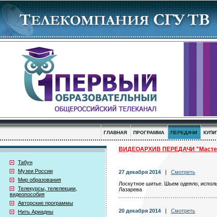
ГЛАВНАЯ
ПРОГРАММА
ПЕРЕДАЧИ
КУПИ
ВИДЕОАРХИВ ПЕРЕДАЧИ "Мастер
Табун
Музеи России
27 декабря 2014
|
Смотреть
Мир образования
Лоскутное шитье. Шьем одеяло, исполь
Телекурсы, телелекции,
Лазарева
видеопособия
Авторские программы
20 декабря 2014
|
Смотреть
Нить Ариадны