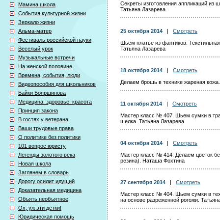
Секреты изготовления аппликаций из ш
Мамина школа
Татьяна Лазарева
События культурной жизни
Зеркало жизни
Альма-матер
25 октября 2014
|
Смотреть
Фестиваль российской науки
Шьем платье из фантиков. Текстильная
Веселый урок
Татьяна Лазарева
Музыкальные встречи
На женской половине
18 октября 2014
|
Смотреть
Времена, события, люди
Делаем брошь в технике жареная кожа
Видеопособия для школьников
Байки Бояршинова
Медицина. здоровье. красота
11 октября 2014
|
Смотреть
Принцип закона
Мастер класс № 407. Шьем сумки в тра
В гостях у ветерана
шелка. Татьяна Лазарева
Ваши трудовые права
О политике без политики
04 октября 2014
|
Смотреть
101 вопрос юристу
Легенды золотого века
Мастер класс № 414. Делаем цветок бе
резина). Наташа Фохтина
Новая школа
Заглянем в словарь
Дорогу осилит идущий
27 сентября 2014
|
Смотреть
Доказательная медицина
Мастер класс № 404. Шьем сумки в тех
Объять необъятное
на основе разреженной рогожи. Татьян
Ох, уж эти детки!
Юридическая помощь