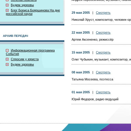
Будем здоровы
Блог Бориса Бояршинова На дне
29 мая 2005
|
Смотреть
российской науки
Николай Хруст, композитор, человек-о
22 мая 2005
|
Смотреть
АРХИВ ПЕРЕДАЧ
Артем Аксененко, режиссёр
Информационная программа
15 мая 2005
|
Смотреть
События
Спросим у юриста
Олег Чубыкин, музыкант, композитор, 
Будем здоровы
08 мая 2005
|
Смотреть
Татьяна Мосеева, поэтесса
01 мая 2005
|
Смотреть
Юрий Федоров, радио ведущий