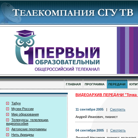
ГЛАВНАЯ
ПРОГРАММА
ПЕРЕДАЧИ
КУПИ
ВИДЕОАРХИВ ПЕРЕДАЧИ "Точка 
Табун
Музеи России
11 сентября 2005
|
Смотреть
Мир образования
Андрей Иванович, пианист
Телекурсы, телелекции,
видеопособия
Авторские программы
04 сентября 2005
|
Смотреть
Нить Ариадны
Дмитрий Нестеров, пианист, музыкант