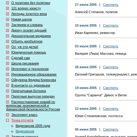
О политике без политики
17 июля 2005
|
Смотреть
101 вопрос юристу
Алексей Степанов, политик
Легенды золотого века
Новая школа
Заглянем в словарь
10 июля 2005
|
Смотреть
Дорогу осилит идущий
Иван Карпенко, режиссер
Доказательная медицина
Объять необъятное
03 июля 2005
|
Смотреть
Ох, уж эти детки!
Юридическая помощь
Валерия (Лера) Массква, певица
Сделай сам
Школа рисования
26 июня 2005
|
Смотреть
Интеллект и технологии
Инновационное образование
Евгений Григорьев, тележурналист, реж
Ойкумена Федора Конюхова
В контакте со здоровьем
19 июня 2005
|
Смотреть
Перечитывая Боткина
Группа "Саранча". Димос и Витек
Пилотные выпуски передач
Распространение знаний по
вопросам экономической и
12 июня 2005
|
Смотреть
финансовой безопасности России
Экселлент класс
Юлия Стениловская, поэтесса
Точка отсчета
Видеоархив 2005 года
05 июня 2005
|
Смотреть
Видеоархив
Зеленая комната
Андрей Коробейников, музыкант, пиани