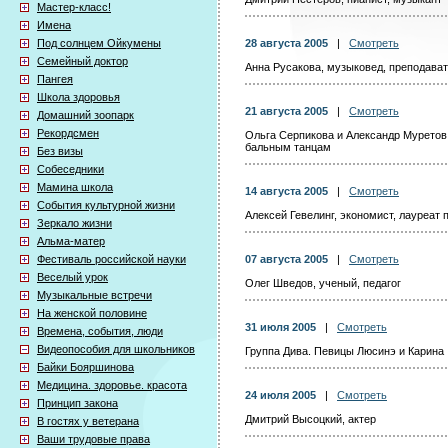
Мастер-класс!
Имена
Под солнцем Ойкумены
28 августа 2005
|
Смотреть
Семейный доктор
Анна Русакова, музыковед, преподават
Пангея
Школа здоровья
21 августа 2005
|
Смотреть
Домашний зоопарк
Рекордсмен
Ольга Серпикова и Александр Муретов
бальным танцам
Без визы
Собеседники
Мамина школа
14 августа 2005
|
Смотреть
События культурной жизни
Алексей Гевелинг, экономист, лауреат
Зеркало жизни
Альма-матер
Фестиваль российской науки
07 августа 2005
|
Смотреть
Веселый урок
Олег Шведов, ученый, педагог
Музыкальные встречи
На женской половине
31 июля 2005
|
Смотреть
Времена, события, люди
Видеопособия для школьников
Группа Дива. Певицы Люсинэ и Карина
Байки Бояршинова
Медицина. здоровье. красота
24 июля 2005
|
Смотреть
Принцип закона
Дмитрий Высоцкий, актер
В гостях у ветерана
Ваши трудовые права