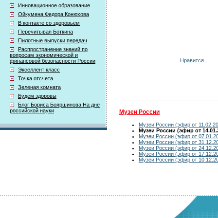
Инновационное образование
Ойкумена Федора Конюхова
В контакте со здоровьем
Перечитывая Боткина
Пилотные выпуски передач
Распространение знаний по
вопросам экономической и
Нравится
финансовой безопасности России
Экселлент класс
Точка отсчета
Зеленая комната
Будем здоровы
Блог Бориса Бояршинова На дне
российской науки
Музеи России
Музеи России (эфир от 11.02.2
Музеи России (эфир от 14.01.
Музеи России (эфир от 07.01.2
Музеи России (эфир от 31.12.2
Музеи России (эфир от 24.12.2
Музеи России (эфир от 17.12.2
Музеи России (эфир от 10.12.2