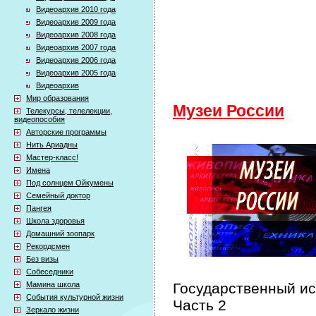
Видеоархив 2010 года
Видеоархив 2009 года
Видеоархив 2008 года
Видеоархив 2007 года
Видеоархив 2006 года
Видеоархив 2005 года
Видеоархив
Мир образования
Музеи России
Телекурсы, телелекции,
видеопособия
Авторские программы
Нить Ариадны
Мастер-класс!
Имена
Под солнцем Ойкумены
Семейный доктор
Пангея
Школа здоровья
Домашний зоопарк
Рекордсмен
Без визы
Собеседники
Мамина школа
Государственный ис
События культурной жизни
Часть 2
Зеркало жизни