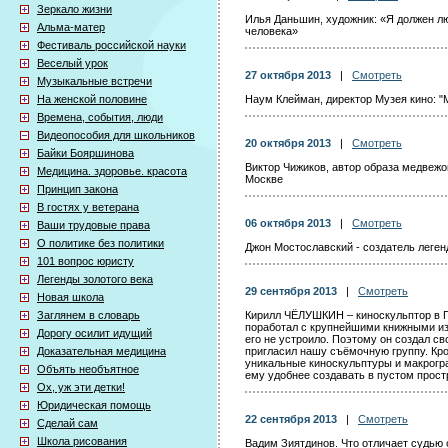
Зеркало жизни
Илья Даньшин, художник: «Я должен лю
Альма-матер
человека»
Фестиваль российской науки
Веселый урок
27 октября 2013
|
Смотреть
Музыкальные встречи
На женской половине
Наум Клейман, директор Музея кино: "М
Времена, события, люди
Видеопособия для школьников
20 октября 2013
|
Смотреть
Байки Бояршинова
Виктор Чижиков, автор образа медвеж
Медицина. здоровье. красота
Москве
Принцип закона
В гостях у ветерана
06 октября 2013
|
Смотреть
Ваши трудовые права
О политике без политики
Джон Мостославский - создатель леге
101 вопрос юристу
Легенды золотого века
29 сентября 2013
|
Смотреть
Новая школа
Заглянем в словарь
Кирилл ЧЁЛУШКИН – киноскульптор в П
поработал с крупнейшими книжными из
Дорогу осилит идущий
его не устроило. Поэтому он создал св
Доказательная медицина
пригласил нашу съёмочную группу. Кро
уникальные киноскульптуры и макрогр
Объять необъятное
ему удобнее создавать в пустом прост
Ох, уж эти детки!
Юридическая помощь
22 сентября 2013
|
Смотреть
Сделай сам
Школа рисования
Вадим Зиятдинов. Что отличает судью о