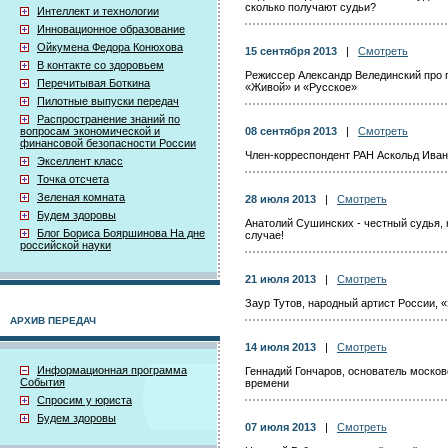
сколько получают судьи?
Интеллект и технологии
Инновационное образование
Ойкумена Федора Конюхова
15 сентября 2013
|
Смотреть
В контакте со здоровьем
Режиссер Александр Велединский про 
Перечитывая Боткина
«Живой» и «Русское»
Пилотные выпуски передач
Распространение знаний по
вопросам экономической и
08 сентября 2013
|
Смотреть
финансовой безопасности России
Член-корреспондент РАН Аскольд Иван
Экселлент класс
Точка отсчета
Зеленая комната
28 июля 2013
|
Смотреть
Будем здоровы
Анатолий Сушинских - честный судья, 
Блог Бориса Бояршинова На дне
случае!
российской науки
21 июля 2013
|
Смотреть
Заур Тутов, народный артист России, 
АРХИВ ПЕРЕДАЧ
14 июля 2013
|
Смотреть
Информационная программа
Геннадий Гончаров, основатель моско
События
времени
Спросим у юриста
Будем здоровы
07 июля 2013
|
Смотреть