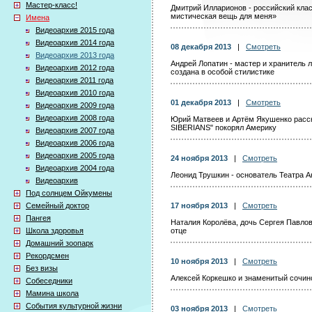
Мастер-класс!
Дмитрий Илларионов - российский клас
мистическая вещь для меня»
Имена
Видеоархив 2015 года
Видеоархив 2014 года
08 декабря 2013
|
Смотреть
Видеоархив 2013 года
Андрей Лопатин - мастер и хранитель 
Видеоархив 2012 года
создана в особой стилистике
Видеоархив 2011 года
Видеоархив 2010 года
01 декабря 2013
|
Смотреть
Видеоархив 2009 года
Видеоархив 2008 года
Юрий Матвеев и Артём Якушенко расск
SIBERIANS" покорял Америку
Видеоархив 2007 года
Видеоархив 2006 года
Видеоархив 2005 года
24 ноября 2013
|
Смотреть
Видеоархив 2004 года
Леонид Трушкин - основатель Театра А
Видеоархив
Под солнцем Ойкумены
Семейный доктор
17 ноября 2013
|
Смотреть
Пангея
Наталия Королёва, дочь Сергея Павлов
Школа здоровья
отце
Домашний зоопарк
Рекордсмен
10 ноября 2013
|
Смотреть
Без визы
Алексей Коркешко и знаменитый сочин
Собеседники
Мамина школа
События культурной жизни
03 ноября 2013
|
Смотреть