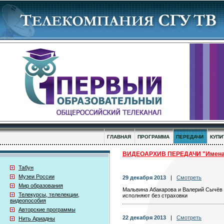
ГЛАВНАЯ
ПРОГРАММА
ПЕРЕДАЧИ
КУПИ
ВИДЕОАРХИВ ПЕРЕДАЧИ "Имен
Табун
Музеи России
29 декабря 2013
|
Смотреть
Мир образования
Мальвина Абакарова и Валерий Сычёв 
Телекурсы, телелекции,
исполняют без страховки
видеопособия
Авторские программы
22 декабря 2013
|
Смотреть
Нить Ариадны