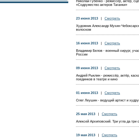
Николай Губенко - режиссёр, актёр, сц
«Содружество актеров Таганки»
23 июня 2013
|
Смотреть
Художник Александр Мухин-Чебоксарск
волоском
16 июня 2013
|
Смотреть
Владимир Белов - военный хирург, уча
России
09 июня 2013
|
Смотреть
Андрей Рыклин - режиссёр, актёр, кас
поединков в театре и кино
01 июня 2013
|
Смотреть
Олег Леушин - ведущий артист и худру
25 мая 2013
|
Смотреть
Алексей Архиповский. Три угла да три
19 мая 2013
|
Смотреть