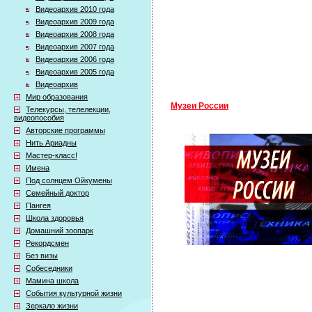
Видеоархив 2010 года
Видеоархив 2009 года
Видеоархив 2008 года
Видеоархив 2007 года
Видеоархив 2006 года
Видеоархив 2005 года
Видеоархив
Мир образования
Музеи России
Телекурсы, телелекции,
видеопособия
Авторские программы
Нить Ариадны
Мастер-класс!
Имена
Под солнцем Ойкумены
Семейный доктор
Пангея
Школа здоровья
Домашний зоопарк
Рекордсмен
Без визы
Собеседники
Мамина школа
События культурной жизни
Зеркало жизни