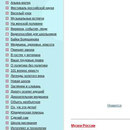
Альма-матер
Фестиваль российской науки
Веселый урок
Музыкальные встречи
На женской половине
Времена, события, люди
Видеопособия для школьников
Байки Бояршинова
Медицина. здоровье. красота
Принцип закона
В гостях у ветерана
Ваши трудовые права
О политике без политики
101 вопрос юристу
Легенды золотого века
Новая школа
Заглянем в словарь
Дорогу осилит идущий
Доказательная медицина
Объять необъятное
Нравится
Ох, уж эти детки!
Юридическая помощь
Сделай сам
Школа рисования
Музеи России
Интеллект и технологии