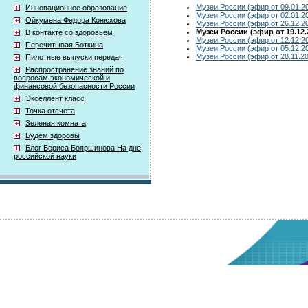
Музеи России (эфир от 09.01.2
Инновационное образование
Музеи России (эфир от 02.01.2
Ойкумена Федора Конюхова
Музеи России (эфир от 26.12.2
Музеи России (эфир от 19.12.
В контакте со здоровьем
Музеи России (эфир от 12.12.2
Перечитывая Боткина
Музеи России (эфир от 05.12.2
Музеи России (эфир от 28.11.2
Пилотные выпуски передач
Распространение знаний по
вопросам экономической и
финансовой безопасности России
Экселлент класс
Точка отсчета
Зеленая комната
Будем здоровы
Блог Бориса Бояршинова На дне
российской науки