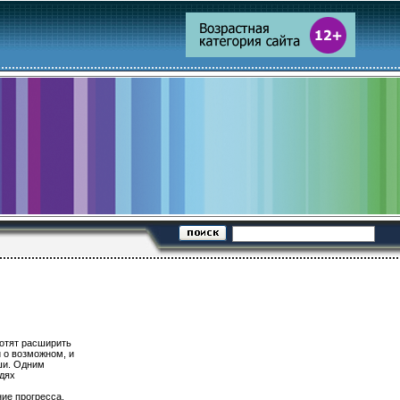
хотят расширить
 о возможном, и
уши. Одним
юдях
ие прогресса.