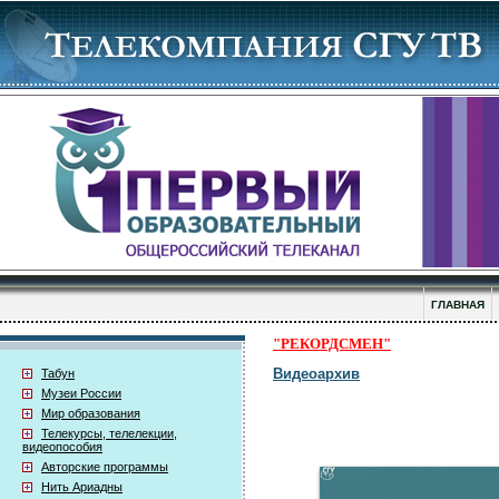
ГЛАВНАЯ
"РЕКОРДСМЕН"
Видеоархив
Табун
Музеи России
Мир образования
Телекурсы, телелекции,
видеопособия
Авторские программы
Нить Ариадны