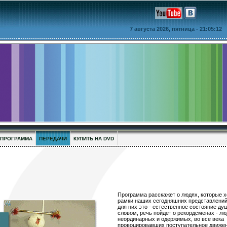
7 августа 2026, пятница
- 21:05:12
ПРОГРАММА
ПЕРЕДАЧИ
КУПИТЬ НА DVD
Программа расскажет о людях, которые 
рамки наших сегодняшних представлений
для них это - естественное состояние д
словом, речь пойдет о рекордсменах - л
неординарных и одержимых, во все века
провоцировавших поступательное движен