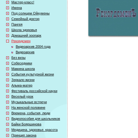
Мастер-класс!
Имена
Под солнцем Ойкумены
Семейный доктор
Пангея
Школа здоровья
Домашний зоопарк
Рекордсмен
Видеоархив 2004 года
Видеоархив
Без визы
Собеседники
Мамина школа
События культурной жизни
Зеркало жизни
Альма-матер
Фестиваль российской науки
Веселый урок
Музыкальные встречи
На женской половине
Времена, события, люди
Видеопособия для школьников
Байки Бояршинова
Медицина. здоровье. красота
Принцип закона