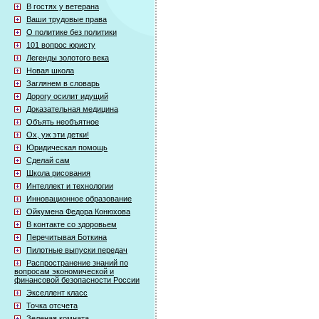
В гостях у ветерана
Ваши трудовые права
О политике без политики
101 вопрос юристу
Легенды золотого века
Новая школа
Заглянем в словарь
Дорогу осилит идущий
Доказательная медицина
Объять необъятное
Ох, уж эти детки!
Юридическая помощь
Сделай сам
Школа рисования
Интеллект и технологии
Инновационное образование
Ойкумена Федора Конюхова
В контакте со здоровьем
Перечитывая Боткина
Пилотные выпуски передач
Распространение знаний по
вопросам экономической и
финансовой безопасности России
Экселлент класс
Точка отсчета
Зеленая комната