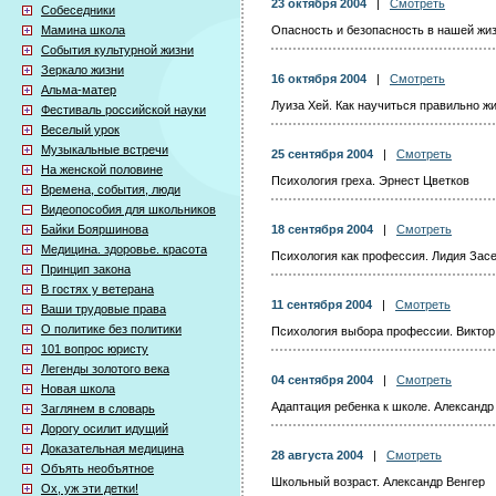
23 октября 2004
|
Смотреть
Собеседники
Мамина школа
Опасность и безопасность в нашей жиз
События культурной жизни
Зеркало жизни
16 октября 2004
|
Смотреть
Альма-матер
Луиза Хей. Как научиться правильно ж
Фестиваль российской науки
Веселый урок
Музыкальные встречи
25 сентября 2004
|
Смотреть
На женской половине
Психология греха. Эрнест Цветков
Времена, события, люди
Видеопособия для школьников
Байки Бояршинова
18 сентября 2004
|
Смотреть
Медицина. здоровье. красота
Психология как профессия. Лидия Зас
Принцип закона
В гостях у ветерана
11 сентября 2004
|
Смотреть
Ваши трудовые права
О политике без политики
Психология выбора профессии. Виктор
101 вопрос юристу
Легенды золотого века
04 сентября 2004
|
Смотреть
Новая школа
Адаптация ребенка к школе. Александр
Заглянем в словарь
Дорогу осилит идущий
Доказательная медицина
28 августа 2004
|
Смотреть
Объять необъятное
Школьный возраст. Александр Венгер
Ох, уж эти детки!