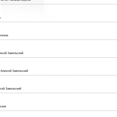
а
олгина
ексей Завельский
. Алексей Завельский
ксей Завельский
вская