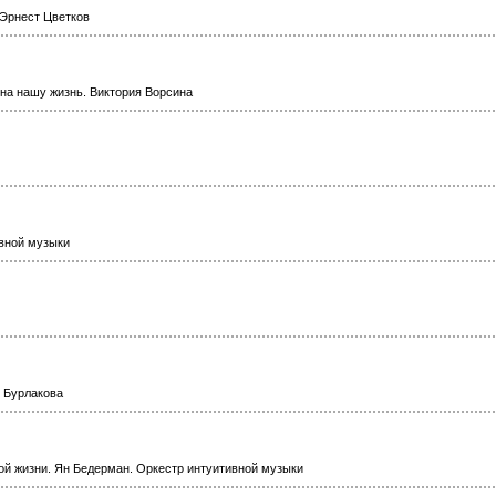
 Эрнест Цветков
 на нашу жизнь. Виктория Ворсина
ивной музыки
я Бурлакова
ой жизни. Ян Бедерман. Оркестр интуитивной музыки