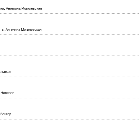
ни. Ангелина Могилевская
ить. Ангелина Могилевская
ельская
 Неверов
 Венгер