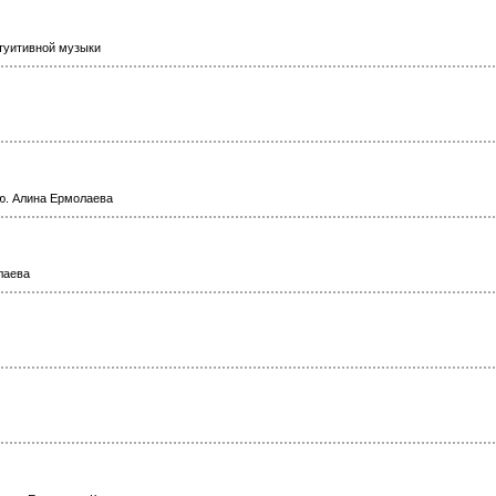
нтуитивной музыки
ю. Алина Ермолаева
лаева