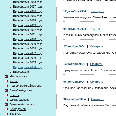
Видеоархив 2018 года
Видеоархив 2017 года
Видеоархив 2016 года
12 декабря 2004
|
Смотреть
Видеоархив 2015 года
Человек и его группа. Ольга Разволгин
Видеоархив 2014 года
Видеоархив 2013 года
04 декабря 2004
|
Смотреть
Видеоархив 2012 года
Видеоархив 2011 года
Истоки наших самооценок. Ольга Разв
Видеоархив 2010 года
Видеоархив 2009 года
27 ноября 2004
|
Смотреть
Видеоархив 2008 года
Повторный брак. Ольга Разволгина. Ал
Видеоархив 2007 года
Видеоархив 2006 года
Видеоархив 2005 года
13 ноября 2004
|
Смотреть
Видеоархив 2004 года
Трудоголик в семье. Ольга Разволгина
Видеоархив
Мастер-класс!
Имена
06 ноября 2004
|
Смотреть
Под солнцем Ойкумены
Осеннее настроение и депрессия. Але
Семейный доктор
Пангея
30 октября 2004
|
Смотреть
Школа здоровья
Домашний зоопарк
Внутренний ребенок. Ангелина Могиле
Рекордсмен
Без визы