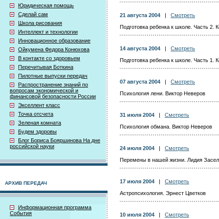
Юридическая помощь
Сделай сам
21 августа 2004
|
Смотреть
Школа рисования
Подготовка ребенка к школе. Часть 2. 
Интеллект и технологии
Инновационное образование
14 августа 2004
|
Смотреть
Ойкумена Федора Конюхова
В контакте со здоровьем
Подготовка ребенка к школе. Часть 1. 
Перечитывая Боткина
Пилотные выпуски передач
07 августа 2004
|
Смотреть
Распространение знаний по
вопросам экономической и
Психология лени. Виктор Неверов
финансовой безопасности России
Экселлент класс
Точка отсчета
31 июля 2004
|
Смотреть
Зеленая комната
Психология обмана. Виктор Неверов
Будем здоровы
Блог Бориса Бояршинова На дне
российской науки
24 июля 2004
|
Смотреть
Перемены в нашей жизни. Лидия Засел
17 июля 2004
|
Смотреть
АРХИВ ПЕРЕДАЧ
Астропсихология. Эрнест Цветков
Информационная программа
События
10 июля 2004
|
Смотреть