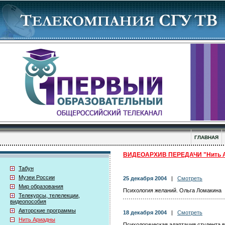
ГЛАВНАЯ
ВИДЕОАРХИВ ПЕРЕДАЧИ "Нить 
Табун
Музеи России
25 декабря 2004
|
Смотреть
Мир образования
Психология желаний. Ольга Ломакина
Телекурсы, телелекции,
видеопособия
Авторские программы
18 декабря 2004
|
Смотреть
Нить Ариадны
Психологическая адаптация студента в