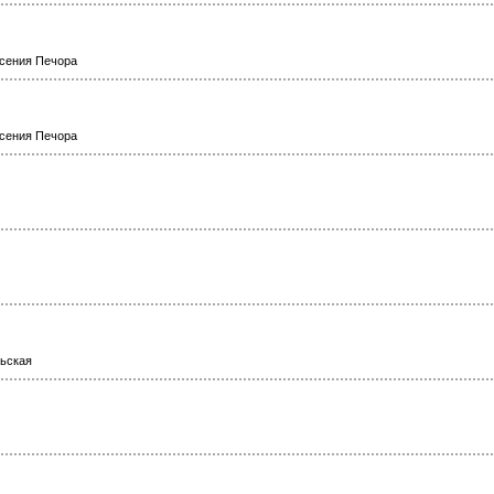
Ксения Печора
Ксения Печора
ьская