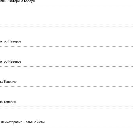
знь. Екатерина Корсун
Виктор Неверов
Виктор Неверов
ма Теперик
ма Теперик
 психотерапия. Татьяна Леви