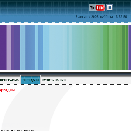
8 августа 2026, суббота
- 6:52:57
ПРОГРАММА
ПЕРЕДАЧИ
КУПИТЬ НА DVD
Ариадны"
 ВУЗе. Наталья Берток