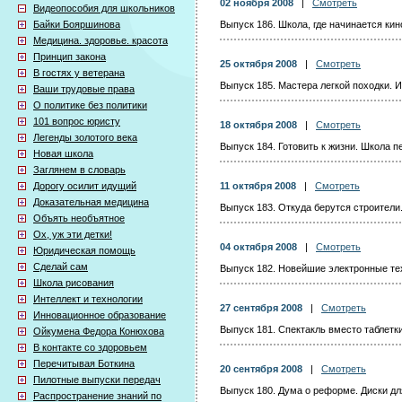
02 ноября 2008
|
Смотреть
Видеопособия для школьников
Байки Бояршинова
Выпуск 186. Школа, где начинается кин
Медицина. здоровье. красота
Принцип закона
25 октября 2008
|
Смотреть
В гостях у ветерана
Выпуск 185. Мастера легкой походки. И
Ваши трудовые права
О политике без политики
101 вопрос юристу
18 октября 2008
|
Смотреть
Легенды золотого века
Выпуск 184. Готовить к жизни. Школа 
Новая школа
Заглянем в словарь
Дорогу осилит идущий
11 октября 2008
|
Смотреть
Доказательная медицина
Выпуск 183. Откуда берутся строители
Объять необъятное
Ох, уж эти детки!
04 октября 2008
|
Смотреть
Юридическая помощь
Сделай сам
Выпуск 182. Новейшие электронные тех
Школа рисования
Интеллект и технологии
27 сентября 2008
|
Смотреть
Инновационное образование
Выпуск 181. Спектакль вместо таблетк
Ойкумена Федора Конюхова
В контакте со здоровьем
Перечитывая Боткина
20 сентября 2008
|
Смотреть
Пилотные выпуски передач
Выпуск 180. Дума о реформе. Диски дл
Распространение знаний по