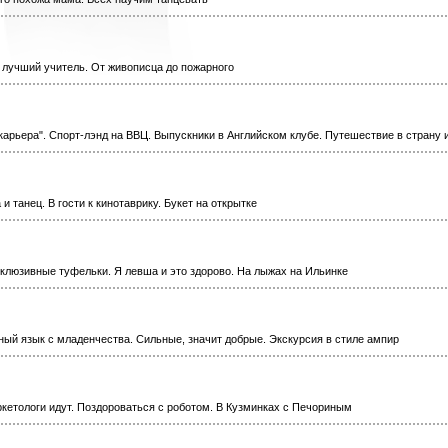
- лучший учитель. От живописца до пожарного
карьера". Спорт-лэнд на ВВЦ. Выпускники в Английском клубе. Путешествие в страну 
и танец. В гости к кинотаврику. Букет на открытке
склюзивные туфельки. Я левша и это здорово. На лыжах на Ильинке
нный язык с младенчества. Сильные, значит добрые. Экскурсия в стиле ампир
ркетологи идут. Поздороваться с роботом. В Кузминках с Печориным