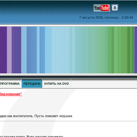
7 августа 2026, пятница
- 2:26:55
ПРОГРАММА
ПЕРЕДАЧИ
КУПИТЬ НА DVD
разования"
адер как воспитатель. Пусть поможет игрушка
ого похожа мама. Всех научим танцевать