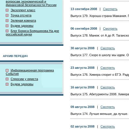
вопросам экономической и
финансовой безопасности России
13 сентября 2008
|
Смотреть
Экселлент класс
Точка отсчета
Выпуск 179. Хороша страна Мамания. 
Зеленая комната
Будем здоровы
06 сентября 2008
|
Смотреть
Блог Бориса Бояршинова На дне
российской науки
Выпуск 178. Манеж: от А до Я. Таганск
30 августа 2008
|
Смотреть
Выпуск 177. Скоро в школу мы идем. 
АРХИВ ПЕРЕДАЧ
23 августа 2008
|
Смотреть
Информационная программа
События
Выпуск 176. Химера спорит о ЕГЭ. Рад
Спросим у юриста
Будем здоровы
16 августа 2008
|
Смотреть
Выпуск 175. Абитуриенты 2008. Химера
09 августа 2008
|
Смотреть
Выпуск 174. Лучше меньше, да лучше. 
02 августа 2008
|
Смотреть