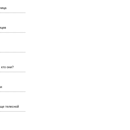
ница
мцев
 кто они?
ах
ище телесной