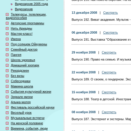
Видеоархив 2005 года
Видеоархив
13 декабря 2008
|
Смотреть
Телекурсы, телелекции,
видеопособия
Выпуск 192. Виват академия. Мультик 
Авторские программы
Нить Ариадны
06 декабря 2008
|
Смотреть
Мастер-класс!
Имена
Выпуск 191. Выставка "Образование и 
Под солнцем Ойкумены
Семейный доктор
29 ноября 2008
|
Смотреть
Пангея
Выпуск 190. Право на семью. И музыка 
Школа здоровья
Домашний зоопарк
Рекордсмен
22 ноября 2008
|
Смотреть
Без визы
Выпуск 189. О своем, о гендерном. Эк
Собеседники
Мамина школа
События культурной жизни
15 ноября 2008
|
Смотреть
Зеркало жизни
Выпуск 188. Театр в детской. Иностра
Альма-матер
Фестиваль российской науки
08 ноября 2008
|
Смотреть
Веселый урок
Музыкальные встречи
Выпуск 187. Экстернат и экстерны. Ма
На женской половине
Времена, события, люди