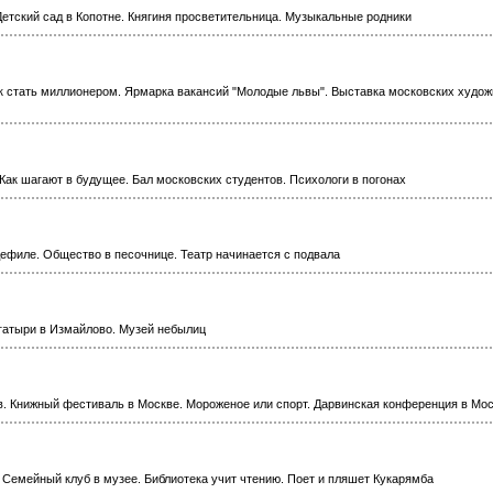
Детский сад в Копотне. Княгиня просветительница. Музыкальные родники
ак стать миллионером. Ярмарка вакансий "Молодые львы". Выставка московских худож
 Как шагают в будущее. Бал московских студентов. Психологи в погонах
дефиле. Общество в песочнице. Театр начинается с подвала
огатыри в Измайлово. Музей небылиц
в. Книжный фестиваль в Москве. Мороженое или спорт. Дарвинская конференция в Мо
Семейный клуб в музее. Библиотека учит чтению. Поет и пляшет Кукарямба