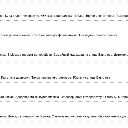
а. Куда сдают литературу. КВН как национальная забава. Врачи или артисты. Праздн
можем детям выжить. Что такое вальдорфская школа. Последний звонок в лицее
вонок. В Москве говорят по-корейски. Семейный маскарад на улице Вавилова. Детские 
. Как учить дошколят. Танцы против экстремизма. Юрты на улице Вавилова
кольниках. Здоровье плюс журналистика. От созерцания к творчеству. О любимых гор
ура. Детсад, в котором не болеют. О школе не похожей на другие. От скворечника до 