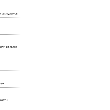
ик физкультуры
рисунки среди
одах
ракеты