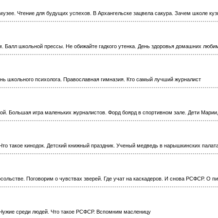
музее. Чтение для будущих успехов. В Архангельске зацвела сакура. Зачем школе куз
м. Балл школьной прессы. Не обижайте гадкого утенка. День здоровья домашних люби
ень школьного психолога. Православная гимназия. Кто самый лучший журналист
ой. Большая игра маленьких журналистов. Форд боярд в спортивном зале. Дети Марии,
Что такое кинодок. Детский книжный праздник. Ученый медведь в нарышкинских палат
сольстве. Поговорим о чувствах зверей. Где учат на каскадеров. И снова РСФСР. О п
 Чужие среди людей. Что такое РСФСР. Вспомним масленицу