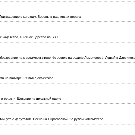
Приглашение в колледж. Вороны в павлиньих перьях
ое кадетство. Книжное царство на ВВЦ
Образование на массажном столе. Фурсенко на родине Ломоносова. Леший в Дарвинск
уга на палитре. Семья в объективе
 и ее дети. Шекспир на школьной сцене
Минута с депутатом. Весна на Пироговской. За рулем компьютера