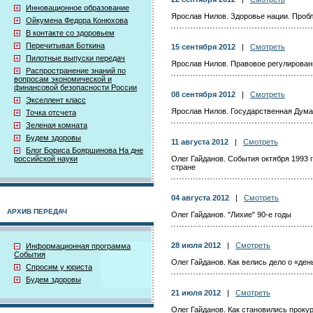
Инновационное образование
Ярослав Нилов. Здоровье нации. Проб
Ойкумена Федора Конюхова
В контакте со здоровьем
Перечитывая Боткина
15 сентября 2012
|
Смотреть
Пилотные выпуски передач
Ярослав Нилов. Правовое регулирован
Распространение знаний по
вопросам экономической и
финансовой безопасности России
08 сентября 2012
|
Смотреть
Экселлент класс
Ярослав Нилов. Государственная Дума
Точка отсчета
Зеленая комната
Будем здоровы
11 августа 2012
|
Смотреть
Блог Бориса Бояршинова На дне
российской науки
Олег Гайданов. События октября 1993 
стране
04 августа 2012
|
Смотреть
АРХИВ ПЕРЕДАЧ
Олег Гайданов. "Лихие" 90-е годы
28 июля 2012
|
Смотреть
Информационная программа
События
Олег Гайданов. Как велись дело о «де
Спросим у юриста
Будем здоровы
21 июля 2012
|
Смотреть
Олег Гайданов. Как становились прокур