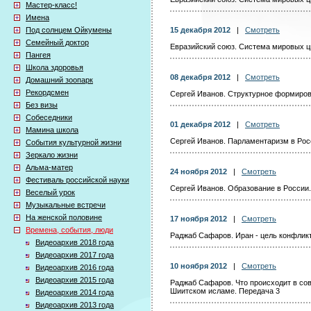
Мастер-класс!
Имена
Под солнцем Ойкумены
15 декабря 2012
|
Смотреть
Семейный доктор
Евразийский союз. Система мировых ц
Пангея
Школа здоровья
08 декабря 2012
|
Смотреть
Домашний зоопарк
Рекордсмен
Сергей Иванов. Структурное формиро
Без визы
Собеседники
01 декабря 2012
|
Смотреть
Мамина школа
Сергей Иванов. Парламентаризм в Рос
События культурной жизни
Зеркало жизни
Альма-матер
24 ноября 2012
|
Смотреть
Фестиваль российской науки
Сергей Иванов. Образование в России.
Веселый урок
Музыкальные встречи
На женской половине
17 ноября 2012
|
Смотреть
Времена, события, люди
Раджаб Сафаров. Иран - цель конфлик
Видеоархив 2018 года
Видеоархив 2017 года
10 ноября 2012
|
Смотреть
Видеоархив 2016 года
Видеоархив 2015 года
Раджаб Сафаров. Что происходит в с
Шиитском исламе. Передача 3
Видеоархив 2014 года
Видеоархив 2013 года