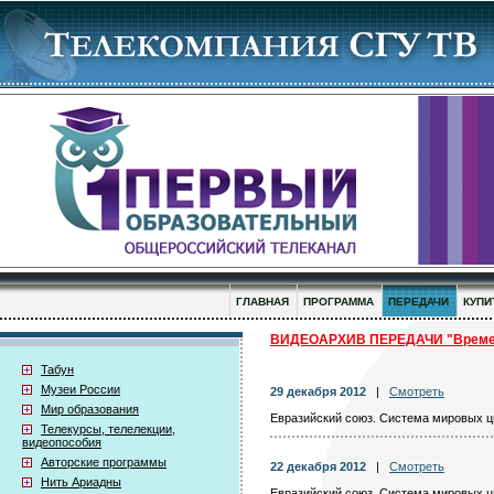
ГЛАВНАЯ
ПРОГРАММА
ПЕРЕДАЧИ
КУПИ
ВИДЕОАРХИВ ПЕРЕДАЧИ "Времен
Табун
Музеи России
29 декабря 2012
|
Смотреть
Мир образования
Евразийский союз. Система мировых ц
Телекурсы, телелекции,
видеопособия
Авторские программы
22 декабря 2012
|
Смотреть
Нить Ариадны
Евразийский союз. Система мировых ц