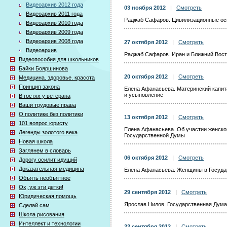
Видеоархив 2012 года
03 ноября 2012
|
Смотреть
Видеоархив 2011 года
Раджаб Сафаров. Цивилизационные ос
Видеоархив 2010 года
Видеоархив 2009 года
Видеоархив 2008 года
27 октября 2012
|
Смотреть
Видеоархив
Раджаб Сафаров. Иран и Ближний Вост
Видеопособия для школьников
Байки Бояршинова
20 октября 2012
|
Смотреть
Медицина. здоровье. красота
Принцип закона
Елена Афанасьева. Материнский капит
и усыновление
В гостях у ветерана
Ваши трудовые права
О политике без политики
13 октября 2012
|
Смотреть
101 вопрос юристу
Елена Афанасьева. Об участии женског
Легенды золотого века
Государственной Думы
Новая школа
Заглянем в словарь
06 октября 2012
|
Смотреть
Дорогу осилит идущий
Доказательная медицина
Елена Афанасьева. Женщины в Госуда
Объять необъятное
Ох, уж эти детки!
29 сентября 2012
|
Смотреть
Юридическая помощь
Ярослав Нилов. Государственная Дума
Сделай сам
Школа рисования
Интеллект и технологии
22 сентября 2012
|
Смотреть