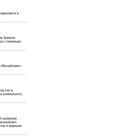
азавшемся в
.
ом Кремле
ых страницах
н Михайлович
частие в
а уникального
В название
сионализм»,
игом и мирным