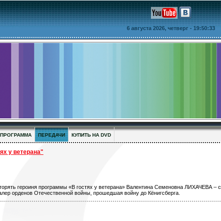
6 августа 2026, четверг
- 19:50:33
ПРОГРАММА
ПЕРЕДАЧИ
КУПИТЬ НА DVD
х у ветерана"
торять героиня программы «В гостях у ветерана» Валентина Семеновна ЛИХАЧЕВА – с
алер орденов Отечественной войны, прошедшая войну до Кёнигсберга.