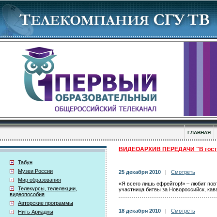
ГЛАВНАЯ
ВИДЕОАРХИВ ПЕРЕДАЧИ "В гостя
Табун
Музеи России
25 декабря 2010
|
Смотреть
Мир образования
«Я всего лишь ефрейтор!» – любит пов
Телекурсы, телелекции,
участница битвы за Новороссийск, кав
видеопособия
Авторские программы
18 декабря 2010
|
Смотреть
Нить Ариадны