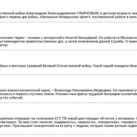
ественной войны Александром Александровичем УЛЬЯНОВЫМ, в детском возрасте ок
роя о первом дне войны, «батальоне белорусских орлят», послевоенной работе в кино
тинович Чарин – человек с интересной и богатой биографией. Он работал в Московск
л комендантом правительственных дач, а затем полковником данной Службы. О важн
втор.
абных и жестоких сражений Великой Отечественной войны. Герой нашей передачи Ива
.
вшего военно-космической науке, – Всеволода Николаевича Медведева. Он принимал у
мплекса и первого спутника Земли. Неизвестные факты трудовой биографии коллектив
а тех событий.
Куринным открывает на телеканале СГУ ТВ новый цикл передач «В гостях у ветерана». 
«ветеран». За ним стоят понятия: «надёжность», «верность», «патриотизм», «профес
арства». Приглашаем телезрителей на встречу с людьми, которые своим ратным подв