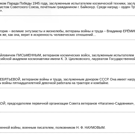
ком Парада Победы 1945 года, заслуженным испытателем космической техники, зас
стом Советского Союза, почётным гражданином г. Байконур. Среди наград – орден Тр
».
сторик – великие энтузиасты и жизнелюбы, ветераны войны и труда – Владимир ЕРЁМИ
к же, как она, верит в искренность человеческих отношений…
хайловичем ПИСЬМЕННЫМ, ветераном космических войск, заслуженным испытателем
сийской академии космонавтики имени К. Э. Циолковского, лауреатом Государственно
РЕБЯТЬЕВОЙ, ветераном войны и труда, заслуженным донором СССР. Она имеет нагр
ы войны пятнадцатилетней девочкой работала на тракторе и комбайне.
Й, председателем первичной организации Совета ветеранов «Нагатино-Садовники»,
твенной войны, военным писателем, полковником Н. Ф. НАУМОВЫМ.