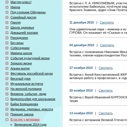
Мастер-класс!
Встреча с Л. А. НИКОЛАЕВЫМ, участни
испытателем Байконура, почётным ради
Имена
Красного Знамени, орден «Знак Почёта
Под солнцем Ойкумены
Семейный доктор
Пангея
11 декабря 2010
|
Смотреть
Школа здоровья
Они удивительная пара – инженер и и
Домашний зоопарк
ГУРОВА. Он называет её «Сказка» и та
Рекордсмен
Без визы
04 декабря 2010
|
Смотреть
Собеседники
Встреча с полковником Николаем Ми
Мамина школа
техники, членом-корреспондентом Рос
События культурной жизни
Зеркало жизни
27 ноября 2010
|
Смотреть
Альма-матер
Фестиваль российской науки
Встреча с Анной Константиновной ЖЕ
активную работу в профсоюзах», в год
Веселый урок
Музыкальные встречи
На женской половине
20 ноября 2010
|
Смотреть
Времена, события, люди
Встреча с Верой Ивановной БУРГОНСКО
Видеопособия для школьников
труда.
Байки Бояршинова
Медицина. здоровье. красота
13 ноября 2010
|
Смотреть
Принцип закона
В гостях у ветерана
Встреча с ветераном Великой Отечес
Видеоархив 2014 года