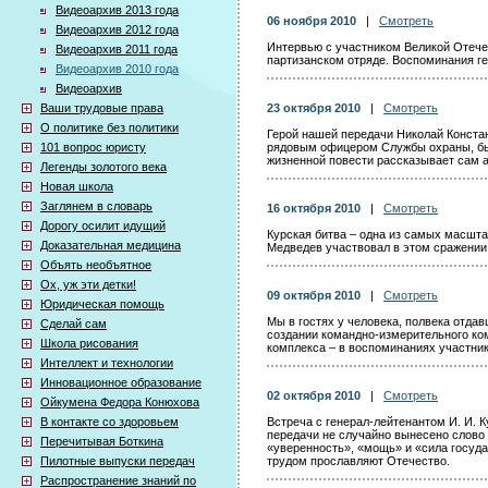
Видеоархив 2013 года
06 ноября 2010
|
Смотреть
Видеоархив 2012 года
Интервью с участником Великой Отеч
Видеоархив 2011 года
партизанском отряде. Воспоминания ге
Видеоархив 2010 года
Видеоархив
Ваши трудовые права
23 октября 2010
|
Смотреть
О политике без политики
Герой нашей передачи Николай Констан
101 вопрос юристу
рядовым офицером Службы охраны, бы
жизненной повести рассказывает сам а
Легенды золотого века
Новая школа
Заглянем в словарь
16 октября 2010
|
Смотреть
Дорогу осилит идущий
Курская битва – одна из самых масшт
Доказательная медицина
Медведев участвовал в этом сражении
Объять необъятное
Ох, уж эти детки!
09 октября 2010
|
Смотреть
Юридическая помощь
Мы в гостях у человека, полвека отда
Сделай сам
создании командно-измерительного ко
Школа рисования
комплекса – в воспоминаниях участник
Интеллект и технологии
Инновационное образование
02 октября 2010
|
Смотреть
Ойкумена Федора Конюхова
В контакте со здоровьем
Встреча с генерал-лейтенантом И. И. 
передачи не случайно вынесено слово 
Перечитывая Боткина
«уверенность», «мощь» и «сила госуд
Пилотные выпуски передач
трудом прославляют Отечество.
Распространение знаний по