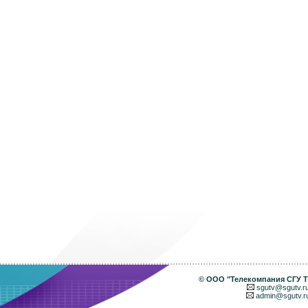
©
ООО "Телекомпания СГУ 
sgutv@sgutv.r
admin@sgutv.r