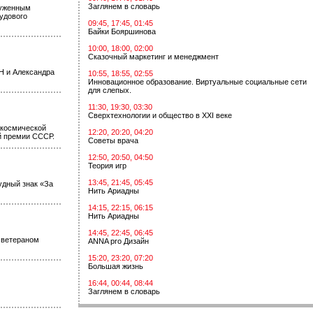
Заглянем в словарь
луженным
удового
09:45, 17:45, 01:45
Байки Бояршинова
10:00, 18:00, 02:00
Сказочный маркетинг и менеджмент
Н и Александра
10:55, 18:55, 02:55
Инновационное образование. Виртуальные социальные сети
для слепых.
11:30, 19:30, 03:30
Сверхтехнологии и общество в XXI веке
 космической
12:20, 20:20, 04:20
й премии СССР.
Советы врача
12:50, 20:50, 04:50
Теория игр
13:45, 21:45, 05:45
удный знак «За
Нить Ариадны
14:15, 22:15, 06:15
Нить Ариадны
14:45, 22:45, 06:45
 ветераном
ANNA pro Дизайн
15:20, 23:20, 07:20
Большая жизнь
16:44, 00:44, 08:44
Заглянем в словарь