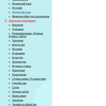
Испанский язык
История
Латинский язык
Видеопособия для школьников
Авторские программы
Биология
Здоровье
Религиоведение. Религии.
Культы. Секты
Зоология
Искусство
История
Кулинария
Культура
Литература
Музыка и танец
Праздники
Психология
Страны мира. Путешествия
Сделай сам
Спорт
Точные науки
Философия
Экология
Человек и общество