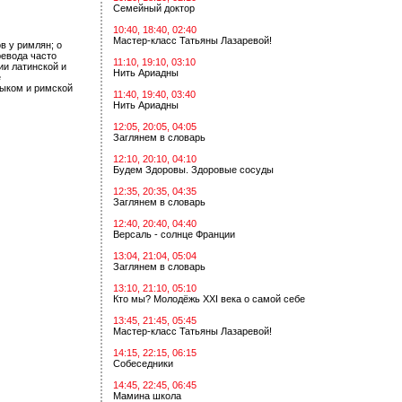
Семейный доктор
10:40, 18:40, 02:40
Мастер-класс Татьяны Лазаревой!
в у римлян; о
ревода часто
11:10, 19:10, 03:10
ии латинской и
Нить Ариадны
е
зыком и римской
11:40, 19:40, 03:40
Нить Ариадны
12:05, 20:05, 04:05
Заглянем в словарь
12:10, 20:10, 04:10
Будем Здоровы. Здоровые сосуды
12:35, 20:35, 04:35
Заглянем в словарь
12:40, 20:40, 04:40
Версаль - солнце Франции
13:04, 21:04, 05:04
Заглянем в словарь
13:10, 21:10, 05:10
Кто мы? Молодёжь XXI века о самой себе
13:45, 21:45, 05:45
Мастер-класс Татьяны Лазаревой!
14:15, 22:15, 06:15
Собеседники
14:45, 22:45, 06:45
Мамина школа