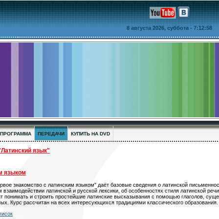
8 августа 2026, суббота
- 7:12:58
ПРОГРАММА
ПЕРЕДАЧИ
КУПИТЬ НА DVD
атинский язык"
м языком
рвое знакомство с латинским языком" даёт базовые сведения о латинской письменнос
 взаимодействии латинской и русской лексики, об особенностях стиля латинской речи
ит понимать и строить простейшие латинские высказывания с помощью глаголов, сущ
ых. Курс рассчитан на всех интересующихся традициями классического образования.
писок