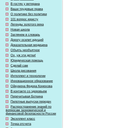
В гостях у ветерана
Ваши трудовые права
О политике без политики
101 вопрос юристу
Легенды золотого века
Новая школа
Заглянем в словарь
Дорогу осилит идущий
Доказательная медицина
Объять необъятное
Ох, уж эти детки!
Юридическая помощь
Сделай сам
Школа рисования
Интеллект и технологии
Инновационное образование
Ойкумена Федора Конюхова
В контакте со здоровьем
Перечитывая Боткина
Пилотные выпуски передач
Распространение знаний по
вопросам экономической и
финансовой безопасности России
Экселлент класс
Точка отсчета