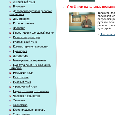
Английский язык
Углубляем начальные познания
Биология
Делопроизводство и деловые
Телекурс даё
отношения
латинской мо
Демография
встречающихс
русской лекс
Естествознание
распространё
Зоология
культурой.
Инвестиции и фондовый рынок
»
Показать с
Искусство, культура
Итальянский язык
Компьютерные технологии
Кулинария
Литература
Менеджмент и маркетинг
Культура речи. Языкознание.
Риторика
Немецкий язык
Психология
Русский язык
Французский язык
Наука, техника, технологии
Человек и общество
Экология
Экономика
Юриспруденция и право
Языкознание