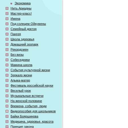
Экономика
Нить Ариадны
Мастер-класс!
Имена
Под солнцем Ойкумены
Семейный доктор
Пангея
Школа здоровья
Домашний зоопарк
Рекордсмен
Без визы
Собеседники
Мамина школа
События культурной жизни
Зеркало жизни
Альма-матер
Фестиваль российской науки
Веселый урок
Музыкальные встречи
На женской половине
Времена, события, люди
Видеопособия для школьников
Байки Бояршинова
Медицина. здоровье. красота
Принцип закона