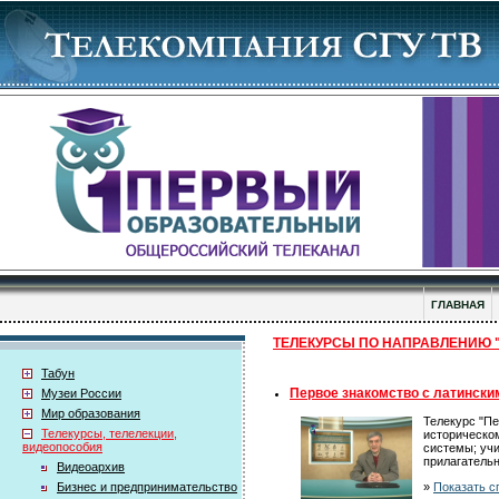
ГЛАВНАЯ
ТЕЛЕКУРСЫ ПО НАПРАВЛЕНИЮ "Л
Табун
Первое знакомство с латински
Музеи России
Мир образования
Телекурс "Пе
Телекурсы, телелекции,
историческом
видеопособия
системы; уч
прилагательн
Видеоархив
»
Показать с
Бизнес и предпринимательство