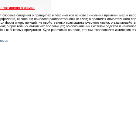
 латинского языка
т базовые сведения о принципах и лексической основе счисления времени, мер и весо
рфологии, склонении наиболее распространённых слов; о правилах описательного пе
я форм и конструкций, не свойственных грамматике русского языка; о взаимодейств
ики; о простейших латинских пословицах; об обозначении системы родства и наиболе
нных бытовых предметов. Курс рассчитан на всех, кто заинтересовался латинским я
писок