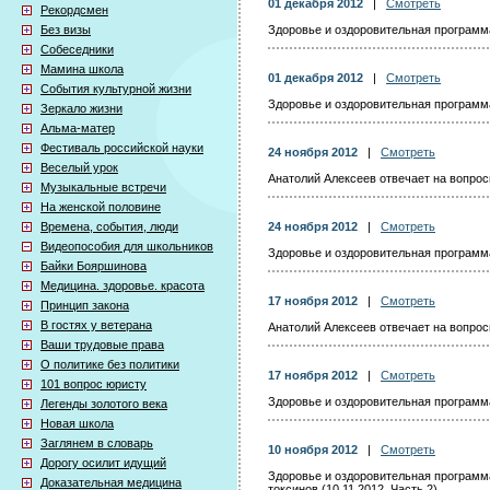
01 декабря 2012
|
Смотреть
Рекордсмен
Без визы
Здоровье и оздоровительная программа 
Собеседники
Мамина школа
01 декабря 2012
|
Смотреть
События культурной жизни
Здоровье и оздоровительная программа 
Зеркало жизни
Альма-матер
Фестиваль российской науки
24 ноября 2012
|
Смотреть
Веселый урок
Анатолий Алексеев отвечает на вопросы
Музыкальные встречи
На женской половине
Времена, события, люди
24 ноября 2012
|
Смотреть
Видеопособия для школьников
Здоровье и оздоровительная программа 
Байки Бояршинова
Медицина. здоровье. красота
17 ноября 2012
|
Смотреть
Принцип закона
В гостях у ветерана
Анатолий Алексеев отвечает на вопросы
Ваши трудовые права
О политике без политики
17 ноября 2012
|
Смотреть
101 вопрос юристу
Здоровье и оздоровительная программа 
Легенды золотого века
Новая школа
Заглянем в словарь
10 ноября 2012
|
Смотреть
Дорогу осилит идущий
Здоровье и оздоровительная программ
Доказательная медицина
токсинов (10.11.2012, Часть 2)