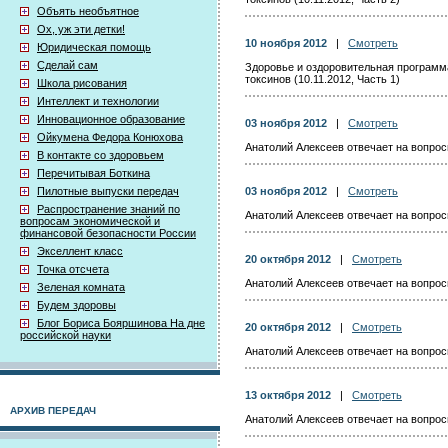
Объять необъятное
Ох, уж эти детки!
10 ноября 2012
|
Смотреть
Юридическая помощь
Сделай сам
Здоровье и оздоровительная программ
токсинов (10.11.2012, Часть 1)
Школа рисования
Интеллект и технологии
Инновационное образование
03 ноября 2012
|
Смотреть
Ойкумена Федора Конюхова
Анатолий Алексеев отвечает на вопросы
В контакте со здоровьем
Перечитывая Боткина
Пилотные выпуски передач
03 ноября 2012
|
Смотреть
Распространение знаний по
Анатолий Алексеев отвечает на вопросы
вопросам экономической и
финансовой безопасности России
Экселлент класс
20 октября 2012
|
Смотреть
Точка отсчета
Анатолий Алексеев отвечает на вопросы
Зеленая комната
Будем здоровы
Блог Бориса Бояршинова На дне
20 октября 2012
|
Смотреть
российской науки
Анатолий Алексеев отвечает на вопросы
13 октября 2012
|
Смотреть
АРХИВ ПЕРЕДАЧ
Анатолий Алексеев отвечает на вопросы