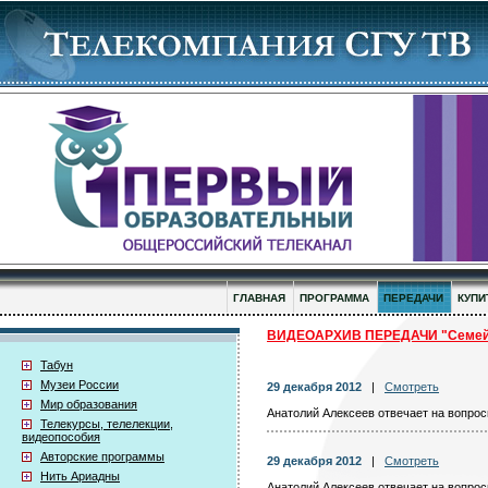
ГЛАВНАЯ
ПРОГРАММА
ПЕРЕДАЧИ
КУПИ
ВИДЕОАРХИВ ПЕРЕДАЧИ "Семей
Табун
Музеи России
29 декабря 2012
|
Смотреть
Мир образования
Анатолий Алексеев отвечает на вопросы
Телекурсы, телелекции,
видеопособия
Авторские программы
29 декабря 2012
|
Смотреть
Нить Ариадны
Анатолий Алексеев отвечает на вопросы