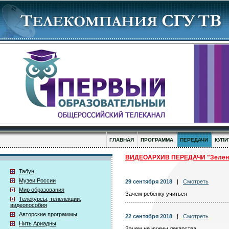
ГЛАВНАЯ
ПРОГРАММА
ПЕРЕДАЧИ
КУПИ
ВИДЕОАРХИВ ПЕРЕДАЧИ "Зелена
Табун
Музеи России
29 сентября 2018
|
Смотреть
Мир образования
Зачем ребёнку учиться
Телекурсы, телелекции,
видеопособия
Авторские программы
22 сентября 2018
|
Смотреть
Нить Ариадны
Зачем не нужны лекарства