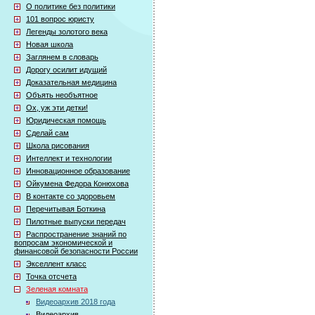
О политике без политики
101 вопрос юристу
Легенды золотого века
Новая школа
Заглянем в словарь
Дорогу осилит идущий
Доказательная медицина
Объять необъятное
Ох, уж эти детки!
Юридическая помощь
Сделай сам
Школа рисования
Интеллект и технологии
Инновационное образование
Ойкумена Федора Конюхова
В контакте со здоровьем
Перечитывая Боткина
Пилотные выпуски передач
Распространение знаний по
вопросам экономической и
финансовой безопасности России
Экселлент класс
Точка отсчета
Зеленая комната
Видеоархив 2018 года
Видеоархив