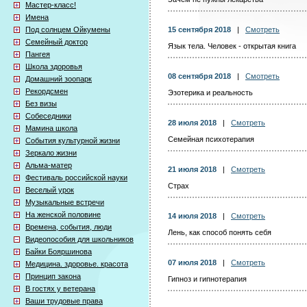
Мастер-класс!
Имена
Под солнцем Ойкумены
15 сентября 2018
|
Смотреть
Семейный доктор
Язык тела. Человек - открытая книга
Пангея
Школа здоровья
08 сентября 2018
|
Смотреть
Домашний зоопарк
Рекордсмен
Эзотерика и реальность
Без визы
Собеседники
28 июля 2018
|
Смотреть
Мамина школа
Семейная психотерапия
События культурной жизни
Зеркало жизни
Альма-матер
21 июля 2018
|
Смотреть
Фестиваль российской науки
Страх
Веселый урок
Музыкальные встречи
На женской половине
14 июля 2018
|
Смотреть
Времена, события, люди
Лень, как способ понять себя
Видеопособия для школьников
Байки Бояршинова
07 июля 2018
|
Смотреть
Медицина. здоровье. красота
Принцип закона
Гипноз и гипнотерапия
В гостях у ветерана
Ваши трудовые права