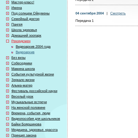
Мастер-класс!
Имена
Под солнцем Ойкумены
04 сентября 2004
|
Смотреть
Семейный доктор
Передача 1
Пангея
Школа здоровья
Домашний зоопарк
Рекордсмен
Видеоархив 2004 года
Видеоархив
Без визы
Собеседники
Мамина школа
События культурной жизни
Зеркало жизни
Альма-матер
Фестиваль российской науки
Веселый урок
Музыкальные встречи
На женской половине
Времена, события, люди
Видеопособия для школьников
Байки Бояршинова
Медицина. здоровье. красота
Принцип закона