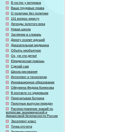
В гостях у ветерана
Ваши трудовые права
О политике без политики
101 вопрос юристу
Легенды золотого века
Новая школа
Заглянем в словарь
Дорогу осилит идущий
Доказательная медицина
Объять необъятное
Ох, уж эти детки!
Юридическая помощь
Сделай сам
Школа рисования
Интеллект и технологии
Инновационное образование
Ойкумена Федора Конюхова
В контакте со здоровьем
Перечитывая Боткина
Пилотные выпуски передач
Распространение знаний по
вопросам экономической и
финансовой безопасности России
Экселлент класс
Точка отсчета
Зеленая комната