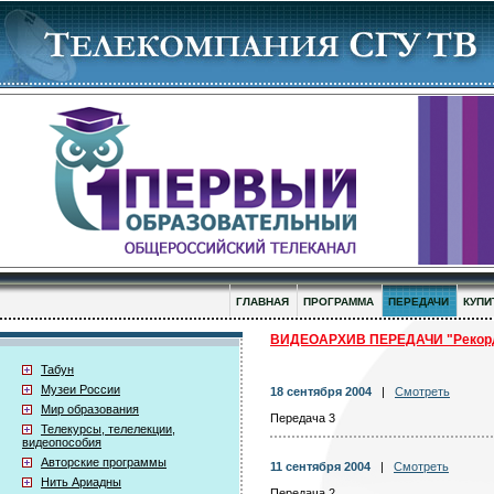
ГЛАВНАЯ
ПРОГРАММА
ПЕРЕДАЧИ
КУПИ
ВИДЕОАРХИВ ПЕРЕДАЧИ "Рекор
Табун
Музеи России
18 сентября 2004
|
Смотреть
Мир образования
Передача 3
Телекурсы, телелекции,
видеопособия
Авторские программы
11 сентября 2004
|
Смотреть
Нить Ариадны
Передача 2