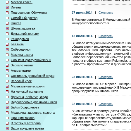
Мастер-класс!
Имена
Под солнцем Ойкумены
27 июля 2014
|
Смотреть
Семейный доктор
В Москве состоялся II Международный
Пангея
конкурентоспособность».
Школа здоровья
Домашний зоопарк
13 июля 2014
|
Смотреть
Рекордсмен
В начале лета ученики московских шко
Без визы
образования и информационных технол
Собеседники
технологий». Цель проекта – познако
в сфере информационных технологий и 
Мамина школа
наиболее перспективной и быстро раз
События культурной жизни
прошла в офисе компании Polymedia, г
с работой программистов и дизайнеров
Зеркало жизни
Альма-матер
Фестиваль российской науки
23 июня 2014
|
Смотреть
Веселый урок
В начале июня 2014 г. в пресс - центр
Музыкальные встречи
конференция, посвящённая XIII Между
среди зарубежных школьников
На женской половине
Времена, события, люди
Видеопособия для школьников
22 июня 2014
|
Смотреть
Байки Бояршинова
В чём отличия и преимущества новой 
Медицина. здоровье. красота
«бакалавриат – магистратура»? Обсуж
Принцип закона
карьерных перспектив студентов магис
образования. Как помочь старшеклассн
В гостях у ветерана
по IT-специальностям?
Ваши трудовые права