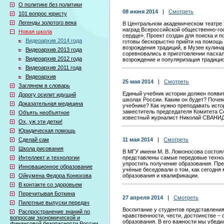
О политике без политики
08 июня 2014
|
Смотреть
101 вопрос юристу
Легенды золотого века
В Центральном академическом театре 
наград Всероссийской общественно-го
Новая школа
сердце». Проект создан для поиска и 
Видеоархив 2014 года
готовы бескорыстно прийти на помощ
возрождения традиций, в Музее кулина
Видеоархив 2013 года
соревновались в приготовлении пасха
Видеоархив 2012 года
возрождение и популяризация традицио
Видеоархив 2011 года
Видеоархив
25 мая 2014
|
Смотреть
Заглянем в словарь
Единый учебник истории должен появи
Дорогу осилит идущий
школах России. Каким он будет? Поче
Доказательная медицина
учебнике? Как нужно преподавать исто
заместитель председателя Комитета 
Объять необъятное
известный журналист Николай СВАНИ
Ох, уж эти детки!
Юридическая помощь
Сделай сам
11 мая 2014
|
Смотреть
Школа рисования
В МГУ имени М. В. Ломоносова состоя
Интеллект и технологии
представлены самые передовые техно
упростить получение образования. Пре
Инновационное образование
учёные беседовали о том, как сегодня
Ойкумена Федора Конюхова
образования и квалификации.
В контакте со здоровьем
Перечитывая Боткина
27 апреля 2014
|
Смотреть
Пилотные выпуски передач
Воспитание у студентов представления
Распространение знаний по
нравственности, чести, достоинстве –
вопросам экономической и
образования. В его важности мы убедил
финансовой безопасности России