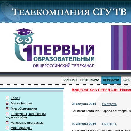
ГЛАВНАЯ
ПРОГРАММА
ПЕРЕДАЧИ
КУПИ
ВИДЕОАРХИВ ПЕРЕДАЧИ "Новая
Табун
Музеи России
28 августа 2014
|
Смотреть
Мир образования
Вениамин Каганов. Первое сентября 20
Телекурсы, телелекции,
видеопособия
Авторские программы
10 августа 2014
|
Смотреть
Нить Ариадны
Вениамин Каганов: Россия – нет чужих