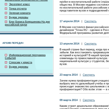
пробел в воспитательной работе отра
Экселлент класс
общества. В Москве недавно состоялс
по воспитательной работе российских 
Точка отсчета
представители вузов и подразделений 
Зеленая комната
Будем здоровы
17 апреля 2014
|
Смотреть
Блог Бориса Бояршинова На дне
российской науки
В Москве состоялся финал российског
дизайнеров "Точка RU - сделано в Рос
Федеральной программы развития деят
АРХИВ ПЕРЕДАЧ
13 апреля 2014
|
Смотреть
В нашей стране был период, когда про
забыли. Как восстановить прервавшуюс
Информационная программа
историей и культурой? В нашей прогр
События
олимпиады по православной культуре. О
национальной культуре у студентов, б
Спросим у юриста
вузов.
Будем здоровы
23 марта 2014
|
Смотреть
Зачем нужна профориентация учащихс
выбрать место дальнейшей учебы и п
происходит знакомство школьников с в
профориентация? Обо всём этом — в 
09 марта 2014
|
Смотреть
Каким станет дошкольное образование?
школе? Почему современные дети не з