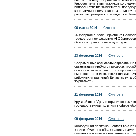
Как обеспечить выпускников колледжей
вопросы ответит заместитель председ
конституционному законодательству, 
развитию гражданского общества Люд
06 марта 2014
|
Смотреть
26 февраля в Зале Церковных Соборов
торжественное закрытие VI Общеросс
Основам православной культуры.
23 февраля 2014
|
Смотреть
Современные стандарты образования 
организации учебного процесса, и особе
основном зависит качество образовани
выполняются в московских школах? Эт
районных управлений Департамента обр
журналисты.
21 февраля 2014
|
Смотреть
Круглый стол "Дети с ограниченными 
государственной политики в сфере обр
09 февраля 2014
|
Смотреть
Молодёжная политика – самая важная 
зависит будущее образования и науки.
политики и примерах вовлечения моло