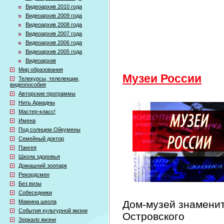
Видеоархив 2010 года
Видеоархив 2009 года
Видеоархив 2008 года
Видеоархив 2007 года
Видеоархив 2006 года
Видеоархив 2005 года
Видеоархив
Мир образования
Музеи России
Телекурсы, телелекции,
видеопособия
Авторские программы
Нить Ариадны
Мастер-класс!
Имена
Под солнцем Ойкумены
Семейный доктор
Пангея
Школа здоровья
Домашний зоопарк
Рекордсмен
Без визы
Собеседники
Мамина школа
Дом-музей знаменит
События культурной жизни
Островского
Зеркало жизни