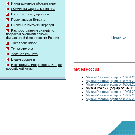
Инновационное образование
Ойкумена Федора Конюхова
В контакте со здоровьем
Перечитывая Боткина
Пилотные выпуски передач
Распространение знаний по
вопросам экономической и
Нравится
финансовой безопасности России
Экселлент класс
Точка отсчета
Зеленая комната
Будем здоровы
Блог Бориса Бояршинова На дне
российской науки
Музеи России
Музеи России (эфир от 16.06.2
Музеи России (эфир от 09.06.2
Музеи России (эфир от 02.06.2
Музеи России (эфир от 26.05.
Музеи России (эфир от 19.05.2
Музеи России (эфир от 12.05.2
Музеи России (эфир от 05.05.2