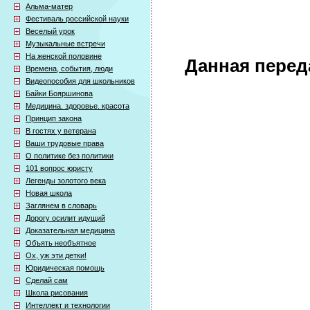
Альма-матер
Фестиваль российской науки
Веселый урок
Музыкальные встречи
На женской половине
Данная перед
Времена, события, люди
Видеопособия для школьников
Байки Бояршинова
Медицина. здоровье. красота
Принцип закона
В гостях у ветерана
Ваши трудовые права
О политике без политики
101 вопрос юристу
Легенды золотого века
Новая школа
Заглянем в словарь
Дорогу осилит идущий
Доказательная медицина
Объять необъятное
Ох, уж эти детки!
Юридическая помощь
Сделай сам
Школа рисования
Интеллект и технологии