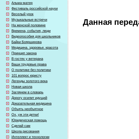
Альма-матер
Фестиваль российской науки
Веселый урок
Музыкальные встречи
Данная перед
На женской половине
Времена, события, люди
Видеопособия для школьников
Байки Бояршинова
Медицина. здоровье. красота
Принцип закона
В гостях у ветерана
Ваши трудовые права
О политике без политики
101 вопрос юристу
Легенды золотого века
Новая школа
Заглянем в словарь
Дорогу осилит идущий
Доказательная медицина
Объять необъятное
Ох, уж эти детки!
Юридическая помощь
Сделай сам
Школа рисования
Интеллект и технологии