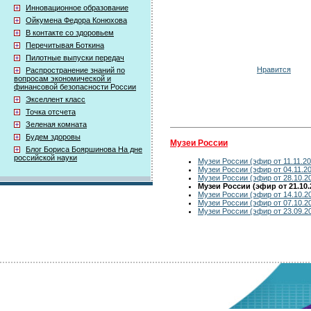
Инновационное образование
Ойкумена Федора Конюхова
В контакте со здоровьем
Перечитывая Боткина
Пилотные выпуски передач
Нравится
Распространение знаний по
вопросам экономической и
финансовой безопасности России
Экселлент класс
Точка отсчета
Зеленая комната
Будем здоровы
Музеи России
Блог Бориса Бояршинова На дне
российской науки
Музеи России (эфир от 11.11.20
Музеи России (эфир от 04.11.2
Музеи России (эфир от 28.10.2
Музеи России (эфир от 21.10.
Музеи России (эфир от 14.10.2
Музеи России (эфир от 07.10.2
Музеи России (эфир от 23.09.2