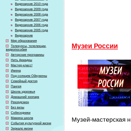
Видеоархив 2010 года
Видеоархив 2009 года
Видеоархив 2008 года
Видеоархив 2007 года
Видеоархив 2006 года
Видеоархив 2005 года
Видеоархив
Мир образования
Музеи России
Телекурсы, телелекции,
видеопособия
Авторские программы
Нить Ариадны
Мастер-класс!
Имена
Под солнцем Ойкумены
Семейный доктор
Пангея
Школа здоровья
Домашний зоопарк
Рекордсмен
Без визы
Собеседники
Мамина школа
Музей-мастерская 
События культурной жизни
Зеркало жизни