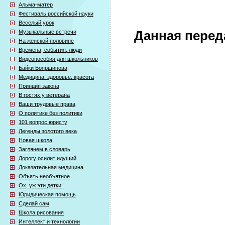
Альма-матер
Фестиваль российской науки
Веселый урок
Музыкальные встречи
Данная перед
На женской половине
Времена, события, люди
Видеопособия для школьников
Байки Бояршинова
Медицина. здоровье. красота
Принцип закона
В гостях у ветерана
Ваши трудовые права
О политике без политики
101 вопрос юристу
Легенды золотого века
Новая школа
Заглянем в словарь
Дорогу осилит идущий
Доказательная медицина
Объять необъятное
Ох, уж эти детки!
Юридическая помощь
Сделай сам
Школа рисования
Интеллект и технологии