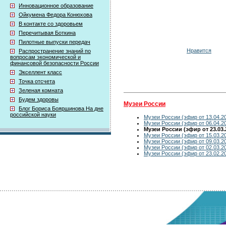
Инновационное образование
Ойкумена Федора Конюхова
В контакте со здоровьем
Перечитывая Боткина
Пилотные выпуски передач
Нравится
Распространение знаний по
вопросам экономической и
финансовой безопасности России
Экселлент класс
Точка отсчета
Зеленая комната
Будем здоровы
Музеи России
Блог Бориса Бояршинова На дне
российской науки
Музеи России (эфир от 13.04.2
Музеи России (эфир от 06.04.2
Музеи России (эфир от 23.03.
Музеи России (эфир от 15.03.2
Музеи России (эфир от 09.03.2
Музеи России (эфир от 02.03.2
Музеи России (эфир от 23.02.2