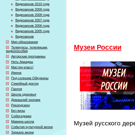
Видеоархив 2010 года
Видеоархив 2009 года
Видеоархив 2008 года
Видеоархив 2007 года
Видеоархив 2006 года
Видеоархив 2005 года
Видеоархив
Мир образования
Музеи России
Телекурсы, телелекции,
видеопособия
Авторские программы
Нить Ариадны
Мастер-класс!
Имена
Под солнцем Ойкумены
Семейный доктор
Пангея
Школа здоровья
Домашний зоопарк
Рекордсмен
Без визы
Собеседники
Мамина школа
Музей русского дер
События культурной жизни
Зеркало жизни