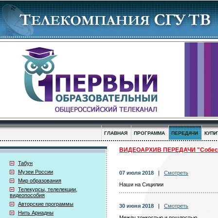
ГЛАВНАЯ
ПРОГРАММА
ПЕРЕДАЧИ
КУПИ
ВИДЕОАРХИВ ПЕРЕДАЧИ "Собес
Табун
Музеи России
07 июля 2018
|
Смотреть
Мир образования
Наши на Сицилии
Телекурсы, телелекции,
видеопособия
Авторские программы
30 июня 2018
|
Смотреть
Нить Ариадны
Между тонкостью и пошлостью