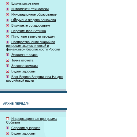
Школа рисования
Интеллект и технологии
Инновационное образование
Ойкумена Федора Конюхова
В контакте со здоровьем
Перечитывая Боткина
Пилотные выпуски передач
Распространение знаний по
вопросам экономической и
финансовой безопасности России
Экселлент класс
Точка отсчета
Зеленая комната
Будем здоровы
Блог Бориса Бояршинова На дне
российской науки
АРХИВ ПЕРЕДАЧ
Информационная программа
События
Спросим у юриста
Будем здоровы