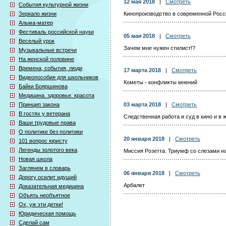
12 мая 2018
|
Смотреть
События культурной жизни
Зеркало жизни
Кинопроизводство в современной Росс
Альма-матер
Фестиваль российской науки
05 мая 2018
|
Смотреть
Веселый урок
Зачем мне нужен стилист!?
Музыкальные встречи
На женской половине
Времена, события, люди
17 марта 2018
|
Смотреть
Видеопособия для школьников
Кометы - конфликты мнений
Байки Бояршинова
Медицина. здоровье. красота
Принцип закона
03 марта 2018
|
Смотреть
В гостях у ветерана
Следственная работа и суд в кино и в 
Ваши трудовые права
О политике без политики
20 января 2018
|
Смотреть
101 вопрос юристу
Легенды золотого века
Миссия Розетта. Триумф со слезами на
Новая школа
Заглянем в словарь
06 января 2018
|
Смотреть
Дорогу осилит идущий
Арбалет
Доказательная медицина
Объять необъятное
Ох, уж эти детки!
Юридическая помощь
Сделай сам