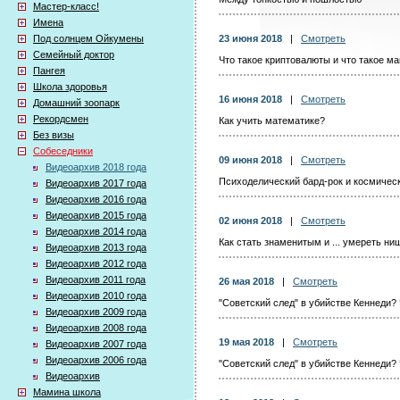
Мастер-класс!
Имена
Под солнцем Ойкумены
23 июня 2018
|
Смотреть
Семейный доктор
Что такое криптовалюты и что такое ма
Пангея
Школа здоровья
16 июня 2018
|
Смотреть
Домашний зоопарк
Рекордсмен
Как учить математике?
Без визы
Собеседники
09 июня 2018
|
Смотреть
Видеоархив 2018 года
Психоделический бард-рок и космичес
Видеоархив 2017 года
Видеоархив 2016 года
Видеоархив 2015 года
02 июня 2018
|
Смотреть
Видеоархив 2014 года
Как стать знаменитым и ... умереть н
Видеоархив 2013 года
Видеоархив 2012 года
Видеоархив 2011 года
26 мая 2018
|
Смотреть
Видеоархив 2010 года
"Советский след" в убийстве Кеннеди? 
Видеоархив 2009 года
Видеоархив 2008 года
19 мая 2018
|
Смотреть
Видеоархив 2007 года
Видеоархив 2006 года
"Советский след" в убийстве Кеннеди? 
Видеоархив
Мамина школа