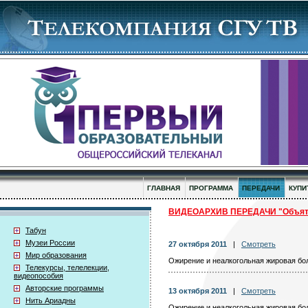
ГЛАВНАЯ
ПРОГРАММА
ПЕРЕДАЧИ
КУПИ
ВИДЕОАРХИВ ПЕРЕДАЧИ "Объять
Табун
Музеи России
27 октября 2011
|
Смотреть
Мир образования
Ожирение и неалкогольная жировая бо
Телекурсы, телелекции,
видеопособия
Авторские программы
13 октября 2011
|
Смотреть
Нить Ариадны
Ожирение и неалкогольная жировая бо