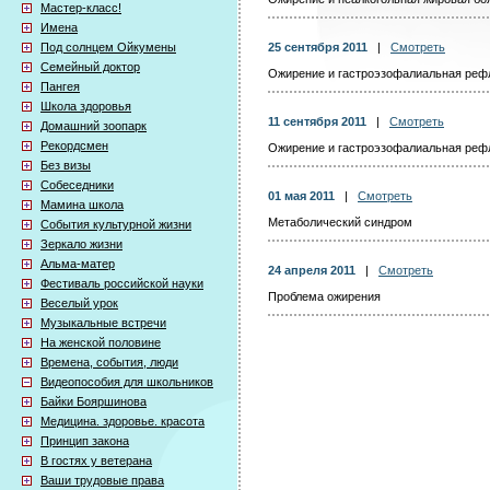
Мастер-класс!
Имена
Под солнцем Ойкумены
25 сентября 2011
|
Смотреть
Семейный доктор
Ожирение и гастроэзофалиальная реф
Пангея
Школа здоровья
11 сентября 2011
|
Смотреть
Домашний зоопарк
Рекордсмен
Ожирение и гастроэзофалиальная реф
Без визы
Собеседники
01 мая 2011
|
Смотреть
Мамина школа
Метаболический синдром
События культурной жизни
Зеркало жизни
Альма-матер
24 апреля 2011
|
Смотреть
Фестиваль российской науки
Проблема ожирения
Веселый урок
Музыкальные встречи
На женской половине
Времена, события, люди
Видеопособия для школьников
Байки Бояршинова
Медицина. здоровье. красота
Принцип закона
В гостях у ветерана
Ваши трудовые права