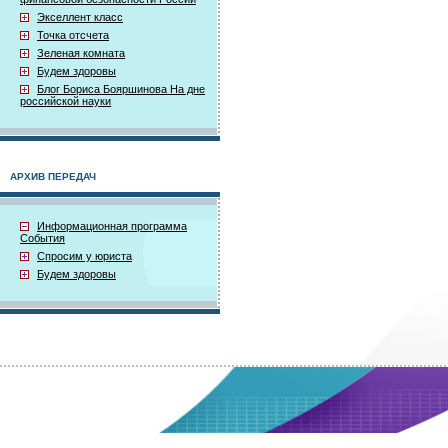
Экселлент класс
Точка отсчета
Зеленая комната
Будем здоровы
Блог Бориса Бояршинова На дне
российской науки
АРХИВ ПЕРЕДАЧ
Информационная программа
События
Спросим у юриста
Будем здоровы