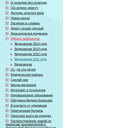
О политике без политики
101 вопрос юристу
Легенды золотого века
Новая школа
Заглянем в словарь
Дорогу осилит идущий
Доказательная медицина
Объять необъятное
Видеоархив 2014 года
Видеоархив 2013 года
Видеоархив 2012 года
Видеоархив 2011 года
Видеоархив
Ох, уж эти детки!
Юридическая помощь
Сделай сам
Школа рисования
Интеллект и технологии
Инновационное образование
Ойкумена Федора Конюхова
В контакте со здоровьем
Перечитывая Боткина
Пилотные выпуски передач
Распространение знаний по
вопросам экономической и
финансовой безопасности России