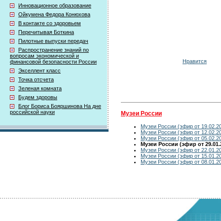
Инновационное образование
Ойкумена Федора Конюхова
В контакте со здоровьем
Перечитывая Боткина
Пилотные выпуски передач
Распространение знаний по
вопросам экономической и
Нравится
финансовой безопасности России
Экселлент класс
Точка отсчета
Зеленая комната
Будем здоровы
Блог Бориса Бояршинова На дне
российской науки
Музеи России
Музеи России (эфир от 19.02.2
Музеи России (эфир от 12.02.2
Музеи России (эфир от 05.02.2
Музеи России (эфир от 29.01.
Музеи России (эфир от 22.01.2
Музеи России (эфир от 15.01.2
Музеи России (эфир от 08.01.2