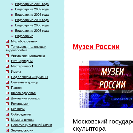
Видеоархив 2010 года
Видеоархив 2009 года
Видеоархив 2008 года
Видеоархив 2007 года
Видеоархив 2006 года
Видеоархив 2005 года
Видеоархив
Мир образования
Музеи России
Телекурсы, телелекции,
видеопособия
Авторские программы
Нить Ариадны
Мастер-класс!
Имена
Под солнцем Ойкумены
Семейный доктор
Пангея
Школа здоровья
Домашний зоопарк
Рекордсмен
Без визы
Собеседники
Мамина школа
Московский государ
События культурной жизни
скульптора
Зеркало жизни