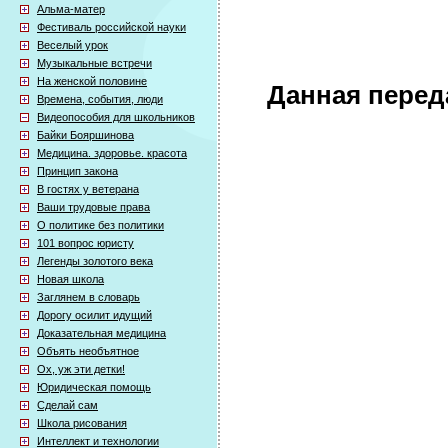
Альма-матер
Фестиваль российской науки
Веселый урок
Музыкальные встречи
На женской половине
Данная перед
Времена, события, люди
Видеопособия для школьников
Байки Бояршинова
Медицина. здоровье. красота
Принцип закона
В гостях у ветерана
Ваши трудовые права
О политике без политики
101 вопрос юристу
Легенды золотого века
Новая школа
Заглянем в словарь
Дорогу осилит идущий
Доказательная медицина
Объять необъятное
Ох, уж эти детки!
Юридическая помощь
Сделай сам
Школа рисования
Интеллект и технологии