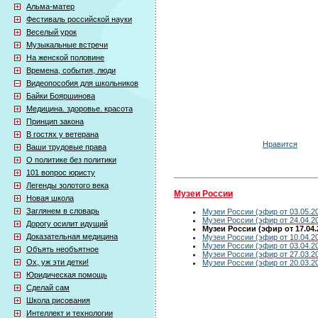
Альма-матер
Фестиваль российской науки
Веселый урок
Музыкальные встречи
На женской половине
Времена, события, люди
Видеопособия для школьников
Байки Бояршинова
Медицина. здоровье. красота
Принцип закона
В гостях у ветерана
Нравится
Ваши трудовые права
О политике без политики
101 вопрос юристу
Легенды золотого века
Музеи России
Новая школа
Заглянем в словарь
Музеи России (эфир от 03.05.2
Музеи России (эфир от 24.04.2
Дорогу осилит идущий
Музеи России (эфир от 17.04.
Доказательная медицина
Музеи России (эфир от 10.04.2
Музеи России (эфир от 03.04.2
Объять необъятное
Музеи России (эфир от 27.03.2
Ох, уж эти детки!
Музеи России (эфир от 20.03.2
Юридическая помощь
Сделай сам
Школа рисования
Интеллект и технологии