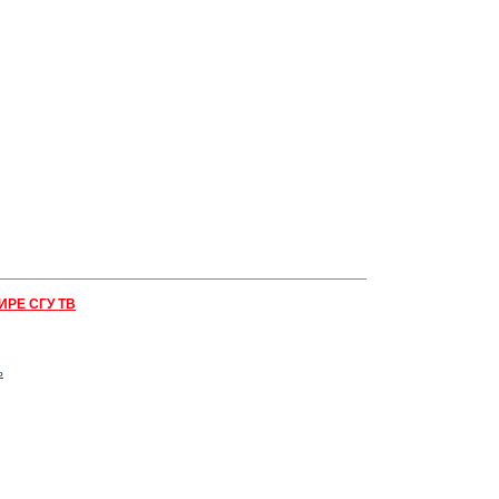
ИРЕ СГУ ТВ
ь