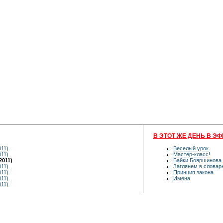
В ЭТОТ ЖЕ ДЕНЬ В ЭФ
011)
Веселый урок
011)
Мастер-класс!
2011)
Байки Бояршинова
011)
Заглянем в словар
011)
Принцип закона
011)
Имена
011)