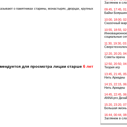
Заглянем в сл
казывают о памятниках старины, монастырях, дворцах, крупных
09:45, 17:45, 01
Байки Бояршин
10:00, 18:00, 02
Сказочный мар
10:55, 18:55, 02
Инновационное
социальные сет
11:30, 19:30, 03
Сверхтехнологи
12:20, 20:20, 04
Советы врача
12:50, 20:50, 04
омендуется для просмотра лицам старше
6 лет
Теория игр
13:45, 21:45, 05
Нить Ариадны
14:15, 22:15, 06
Нить Ариадны
14:45, 22:45, 06
ANNA pro Диза
15:20, 23:20, 07
Большая жизнь
16:44, 00:44, 08
Заглянем в сл