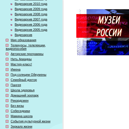
Видеоархив 2010 года
Видеоархив 2009 года
Видеоархив 2008 года
Видеоархив 2007 года
Видеоархив 2006 года
Видеоархив 2005 года
Видеоархив
Мир образования
Телекурсы, телелекции,
видеопособия
Авторские программы
Нить Ариадны
Мастер-класс!
Имена
Под солнцем Ойкумены
Семейный доктор
Пангея
Школа здоровья
Домашний зоопарк
Рекордсмен
Без визы
Собеседники
Мамина школа
События культурной жизни
Зеркало жизни