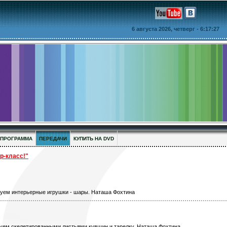
6 августа 2026, четверг
- 6:17:27
ПРОГРАММА
ПЕРЕДАЧИ
КУПИТЬ НА DVD
-класс!"
руем интерьерные игрушки - шары. Наташа Фохтина
руем скелетированными листьями кувшин и тарелку. Наташа Фохтина