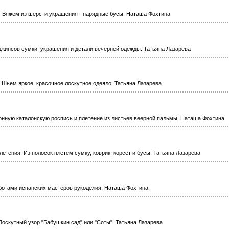
. Вяжем из шерсти украшения - нарядные бусы. Наташа Фохтина
джинсов сумки, украшения и детали вечерней одежды. Татьяна Лазарева
 Шьем яркое, красочное лоскутное одеяло. Татьяна Лазарева
онную каталонскую роспись и плетение из листьев веерной пальмы. Наташа Фохтина
етения. Из полосок плетем сумку, коврик, корсет и бусы. Татьяна Лазарева
ботами испанских мастеров рукоделия. Наташа Фохтина
Лоскутный узор "Бабушкин сад" или "Соты". Татьяна Лазарева