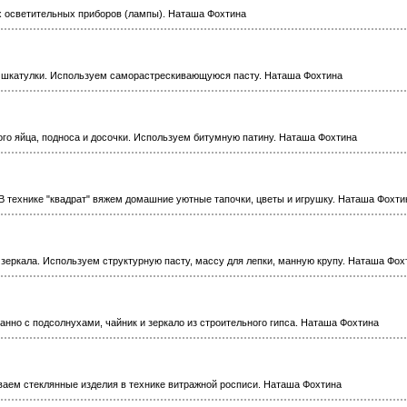
 осветительных приборов (лампы). Наташа Фохтина
и шкатулки. Используем саморастрескивающуюся пасту. Наташа Фохтина
го яйца, подноса и досочки. Используем битумную патину. Наташа Фохтина
В технике "квадрат" вяжем домашние уютные тапочки, цветы и игрушку. Наташа Фохти
 зеркала. Используем структурную пасту, массу для лепки, манную крупу. Наташа Фох
анно с подсолнухами, чайник и зеркало из строительного гипса. Наташа Фохтина
ваем стеклянные изделия в технике витражной росписи. Наташа Фохтина