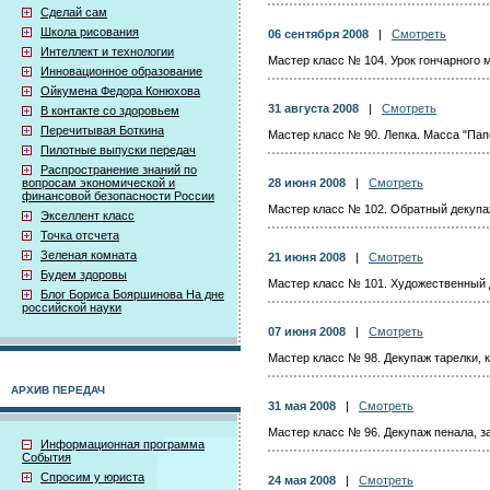
Сделай сам
Школа рисования
06 сентября 2008
|
Смотреть
Интеллект и технологии
Мастер класс № 104. Урок гончарного 
Инновационное образование
Ойкумена Федора Конюхова
31 августа 2008
|
Смотреть
В контакте со здоровьем
Перечитывая Боткина
Мастер класс № 90. Лепка. Масса "Пап
Пилотные выпуски передач
Распространение знаний по
вопросам экономической и
28 июня 2008
|
Смотреть
финансовой безопасности России
Мастер класс № 102. Обратный декупа
Экселлент класс
Точка отсчета
Зеленая комната
21 июня 2008
|
Смотреть
Будем здоровы
Мастер класс № 101. Художественный 
Блог Бориса Бояршинова На дне
российской науки
07 июня 2008
|
Смотреть
Мастер класс № 98. Декупаж тарелки, 
АРХИВ ПЕРЕДАЧ
31 мая 2008
|
Смотреть
Мастер класс № 96. Декупаж пенала, з
Информационная программа
События
Спросим у юриста
24 мая 2008
|
Смотреть