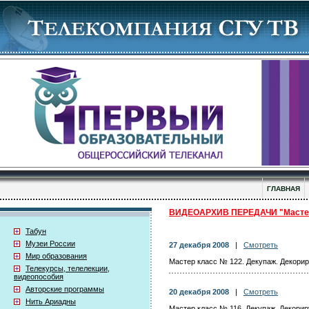
ГЛАВНАЯ
ВИДЕОАРХИВ ПЕРЕДАЧИ "Мастер
Табун
Музеи России
27 декабря 2008
|
Смотреть
Мир образования
Мастер класс № 122. Декупаж. Декори
Телекурсы, телелекции,
видеопособия
Авторские программы
20 декабря 2008
|
Смотреть
Нить Ариадны
Мастер класс № 116. Декупаж. Декори