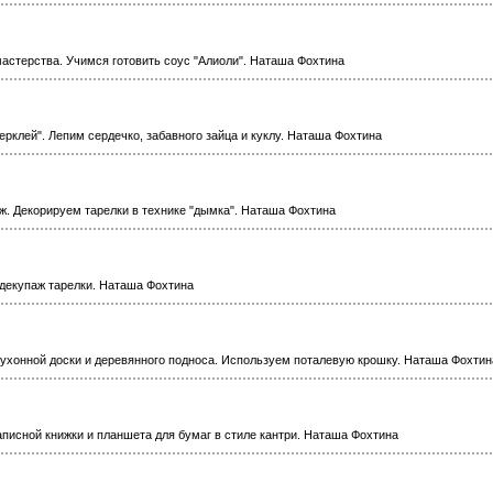
мастерства. Учимся готовить соус "Алиоли". Наташа Фохтина
ерклей". Лепим сердечко, забавного зайца и куклу. Наташа Фохтина
ж. Декорируем тарелки в технике "дымка". Наташа Фохтина
декупаж тарелки. Наташа Фохтина
кухонной доски и деревянного подноса. Используем поталевую крошку. Наташа Фохтин
аписной книжки и планшета для бумаг в стиле кантри. Наташа Фохтина