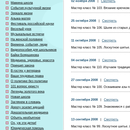
02 ноября 2008
|
Смотреть
Мамина школа
События культурной жизни
Мастер класс № 103. Вязание крючком
Зеркало жизни
Альма-матер
25 октября 2008
|
Смотреть
Фестиваль российской науки
Мастер класс № 106. Шьем из старых 
Веселый урок
Музыкальные встречи
На женской половине
11 октября 2008
|
Смотреть
Времена, события, люди
Мастер класс № 105. Лоскутное шитье.
Видеопособия для школьников
Байки Бояршинова
Медицина. здоровье. красота
04 октября 2008
|
Смотреть
Принцип закона
Мастер класс № 110. Изучаем традици
В гостях у ветерана
Ваши трудовые права
27 сентября 2008
|
Смотреть
О политике без политики
101 вопрос юристу
Мастер класс № 100. Осваиваем азы пл
Легенды золотого века
Новая школа
20 сентября 2008
|
Смотреть
Заглянем в словарь
Мастер класс № 109. Знакомимся с ра
Дорогу осилит идущий
Доказательная медицина
Объять необъятное
13 сентября 2008
|
Смотреть
Ох, уж эти детки!
Мастер класс № 99. Лоскутное шитье. 
Юридическая помощь