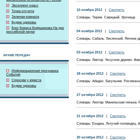
Экселлент класс
10 ноября 2012
|
Смотреть
Точка отсчета
Зеленая комната
Словарь: Терем. Савицкий. Урочище
Будем здоровы
Блог Бориса Бояршинова На дне
04 ноября 2012
|
Смотреть
российской науки
Словарь: Сабаль. Лисянский. Яичное д
03 ноября 2012
|
Смотреть
АРХИВ ПЕРЕДАЧ
Словарь: Ликтор. Уксусное дерево. Фа
Информационная программа
28 октября 2012
|
Смотреть
События
Спросим у юриста
Словарь: Абидос. Багульник. Росомаха
Будем здоровы
27 октября 2012
|
Смотреть
Словарь: Лиотар. Манильская пенька. 
21 октября 2012
|
Смотреть
Словарь: Ехидна. Летучий голландец. 
20 октября 2012
|
Смотреть