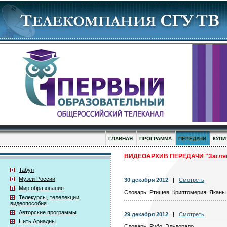
ГЛАВНАЯ
ПРОГРАММА
ПЕРЕДАЧИ
КУПИ
ВИДЕОАРХИВ ПЕРЕДАЧИ "Заглян
Табун
Музеи России
30 декабря 2012
|
Смотреть
Мир образования
Словарь: Ртищев. Криптомерия. Яканы
Телекурсы, телелекции,
видеопособия
Авторские программы
29 декабря 2012
|
Смотреть
Нить Ариадны
Словарь. Рубо. Эльдорадо