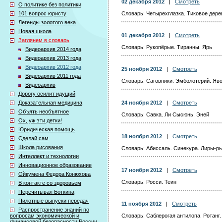
02 декабря 2012
|
Смотреть
О политике без политики
101 вопрос юристу
Словарь: Четырехглазка. Тиковое дере
Легенды золотого века
Новая школа
01 декабря 2012
|
Смотреть
Заглянем в словарь
Словарь: Рукопёрые. Тиранны. Ярь
Видеоархив 2014 года
Видеоархив 2013 года
Видеоархив 2012 года
25 ноября 2012
|
Смотреть
Видеоархив 2011 года
Словарь: Саговники. Эмболотерий. Яв
Видеоархив
Дорогу осилит идущий
Доказательная медицина
24 ноября 2012
|
Смотреть
Объять необъятное
Словарь: Савка. Ли Сысюнь. Эней
Ох, уж эти детки!
Юридическая помощь
18 ноября 2012
|
Смотреть
Сделай сам
Школа рисования
Словарь: Абиссаль. Синекура. Лиры-р
Интеллект и технологии
Инновационное образование
17 ноября 2012
|
Смотреть
Ойкумена Федора Конюхова
Словарь: Росси. Теин
В контакте со здоровьем
Перечитывая Боткина
Пилотные выпуски передач
11 ноября 2012
|
Смотреть
Распространение знаний по
вопросам экономической и
Словарь: Саблерогая антилопа. Ротанг.
финансовой безопасности России