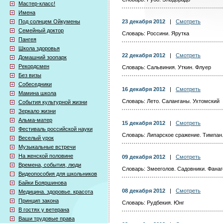
Мастер-класс!
Имена
Под солнцем Ойкумены
23 декабря 2012
|
Смотреть
Семейный доктор
Словарь: Россини. Ярутка
Пангея
Школа здоровья
22 декабря 2012
|
Смотреть
Домашний зоопарк
Рекордсмен
Словарь: Сальвиния. Уткин. Флуер
Без визы
Собеседники
16 декабря 2012
|
Смотреть
Мамина школа
Словарь: Лето. Саланганы. Ухтомский
События культурной жизни
Зеркало жизни
Альма-матер
15 декабря 2012
|
Смотреть
Фестиваль российской науки
Словарь: Липарское сражение. Тимпан.
Веселый урок
Музыкальные встречи
На женской половине
09 декабря 2012
|
Смотреть
Времена, события, люди
Словарь: Змееголов. Садовники. Фана
Видеопособия для школьников
Байки Бояршинова
08 декабря 2012
|
Смотреть
Медицина. здоровье. красота
Принцип закона
Словарь: Рудбекия. Юнг
В гостях у ветерана
Ваши трудовые права