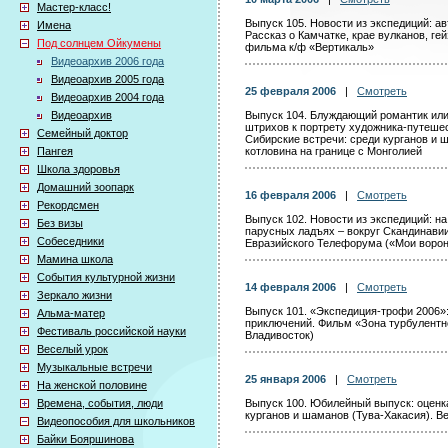
Мастер-класс!
Выпуск 105. Новости из экспедиций: ав
Имена
Рассказ о Камчатке, крае вулканов, ге
Под солнцем Ойкумены
фильма к/ф «Вертикаль»
Видеоархив 2006 года
Видеоархив 2005 года
25 февраля 2006
|
Смотреть
Видеоархив 2004 года
Видеоархив
Выпуск 104. Блуждающий романтик или
штрихов к портрету художника-путеше
Семейный доктор
Сибирские встречи: среди курганов и
Пангея
котловина на границе с Монголией
Школа здоровья
Домашний зоопарк
16 февраля 2006
|
Смотреть
Рекордсмен
Выпуск 102. Новости из экспедиций: на
Без визы
парусных ладъях – вокруг Скандинавии
Собеседники
Евразийского Телефорума («Мои воро
Мамина школа
События культурной жизни
14 февраля 2006
|
Смотреть
Зеркало жизни
Выпуск 101. «Экспедиция-трофи 2006»:
Альма-матер
приключений. Фильм «Зона турбулентн
Фестиваль российской науки
Владивосток)
Веселый урок
Музыкальные встречи
25 января 2006
|
Смотреть
На женской половине
Времена, события, люди
Выпуск 100. Юбилейный выпуск: оценка
курганов и шаманов (Тува-Хакасия). В
Видеопособия для школьников
Байки Бояршинова