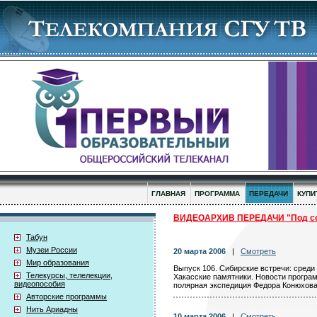
ГЛАВНАЯ
ПРОГРАММА
ПЕРЕДАЧИ
КУПИ
ВИДЕОАРХИВ ПЕРЕДАЧИ "Под с
Табун
Музеи России
20 марта 2006
|
Смотреть
Мир образования
Выпуск 106. Сибирские встречи: среди
Телекурсы, телелекции,
Хакасские памятники. Новости програ
видеопособия
полярная экспедиция Федора Конюхова
Авторские программы
Нить Ариадны
10 марта 2006
|
Смотреть