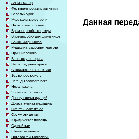
Альма-матер
Фестиваль российской науки
Веселый урок
Музыкальные встречи
Данная перед
На женской половине
Времена, события, люди
Видеопособия для школьников
Байки Бояршинова
Медицина. здоровье. красота
Принцип закона
В гостях у ветерана
Ваши трудовые права
О политике без политики
101 вопрос юристу
Легенды золотого века
Новая школа
Заглянем в словарь
Дорогу осилит идущий
Доказательная медицина
Объять необъятное
Ох, уж эти детки!
Юридическая помощь
Сделай сам
Школа рисования
Интеллект и технологии