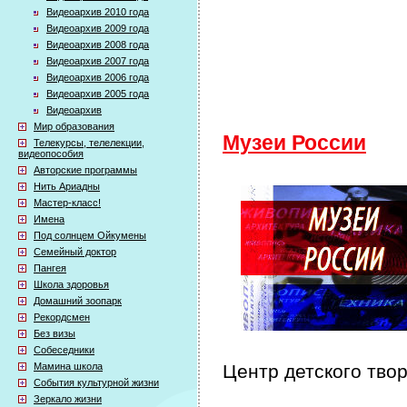
Видеоархив 2010 года
Видеоархив 2009 года
Видеоархив 2008 года
Видеоархив 2007 года
Видеоархив 2006 года
Видеоархив 2005 года
Видеоархив
Мир образования
Музеи России
Телекурсы, телелекции,
видеопособия
Авторские программы
Нить Ариадны
Мастер-класс!
Имена
Под солнцем Ойкумены
Семейный доктор
Пангея
Школа здоровья
Домашний зоопарк
Рекордсмен
Без визы
Собеседники
Мамина школа
Центр детского тво
События культурной жизни
Зеркало жизни