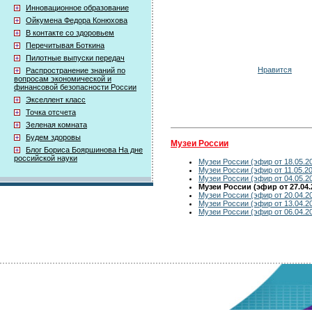
Инновационное образование
Ойкумена Федора Конюхова
В контакте со здоровьем
Перечитывая Боткина
Пилотные выпуски передач
Нравится
Распространение знаний по
вопросам экономической и
финансовой безопасности России
Экселлент класс
Точка отсчета
Зеленая комната
Будем здоровы
Музеи России
Блог Бориса Бояршинова На дне
российской науки
Музеи России (эфир от 18.05.2
Музеи России (эфир от 11.05.2
Музеи России (эфир от 04.05.2
Музеи России (эфир от 27.04.
Музеи России (эфир от 20.04.2
Музеи России (эфир от 13.04.2
Музеи России (эфир от 06.04.2