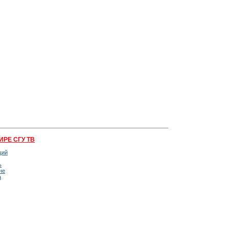
ИРЕ СГУ ТВ
щий
ь
не
а