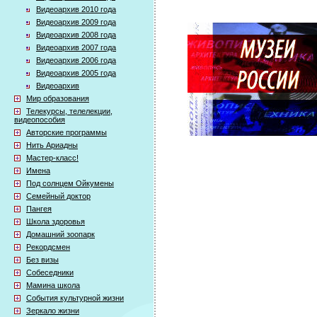
Видеоархив 2010 года
Видеоархив 2009 года
Видеоархив 2008 года
Видеоархив 2007 года
Видеоархив 2006 года
Видеоархив 2005 года
Видеоархив
Мир образования
Телекурсы, телелекции,
видеопособия
Авторские программы
Нить Ариадны
Мастер-класс!
Имена
Под солнцем Ойкумены
Семейный доктор
Пангея
Школа здоровья
Домашний зоопарк
Рекордсмен
Без визы
Собеседники
Мамина школа
События культурной жизни
Зеркало жизни