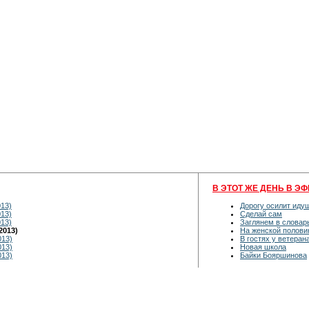
В ЭТОТ ЖЕ ДЕНЬ В ЭФ
013)
Дорогу осилит иду
013)
Сделай сам
013)
Заглянем в словар
2013)
На женской полови
013)
В гостях у ветеран
013)
Новая школа
013)
Байки Бояршинова