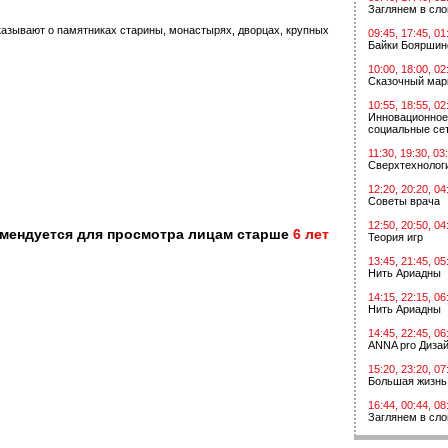
Заглянем в сл
казывают о памятниках старины, монастырях, дворцах, крупных
09:45, 17:45, 01
Байки Бояршин
10:00, 18:00, 02
Сказочный мар
10:55, 18:55, 02
Инновационное
социальные сет
11:30, 19:30, 03
Сверхтехнологи
12:20, 20:20, 04
Советы врача
12:50, 20:50, 04
омендуется для просмотра лицам старше
6 лет
Теория игр
13:45, 21:45, 05
Нить Ариадны
14:15, 22:15, 06
Нить Ариадны
14:45, 22:45, 06
ANNA pro Диза
15:20, 23:20, 07
Большая жизнь
16:44, 00:44, 08
Заглянем в сл