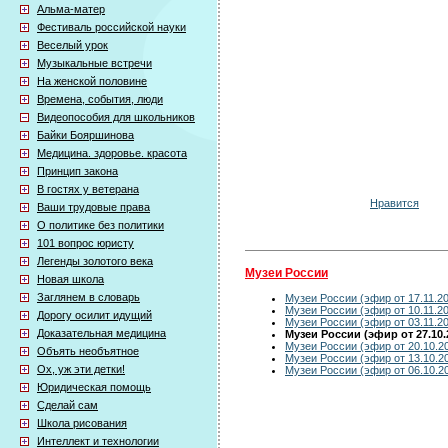
Альма-матер
Фестиваль российской науки
Веселый урок
Музыкальные встречи
На женской половине
Времена, события, люди
Видеопособия для школьников
Байки Бояршинова
Медицина. здоровье. красота
Принцип закона
В гостях у ветерана
Нравится
Ваши трудовые права
О политике без политики
101 вопрос юристу
Легенды золотого века
Музеи России
Новая школа
Заглянем в словарь
Музеи России (эфир от 17.11.2
Музеи России (эфир от 10.11.2
Дорогу осилит идущий
Музеи России (эфир от 03.11.2
Доказательная медицина
Музеи России (эфир от 27.10.
Музеи России (эфир от 20.10.2
Объять необъятное
Музеи России (эфир от 13.10.2
Ох, уж эти детки!
Музеи России (эфир от 06.10.2
Юридическая помощь
Сделай сам
Школа рисования
Интеллект и технологии