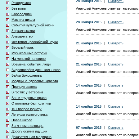
28 ноября 2015
|
Смотреть
Рекордсмен
Без визы
Анатолий Алексеев отвечает на вопросы
Собеседники
Мамина школа
28 ноября 2015
|
Смотреть
События культурной жизни
Анатолий Алексеев отвечает на вопросы
Зеркало жизни
Альма-матер
Фестиваль российской науки
21 ноября 2015
|
Смотреть
Веселый урок
Анатолий Алексеев отвечает на вопросы
Музыкальные встречи
На женской половине
Времена, события, люди
21 ноября 2015
|
Смотреть
Видеопособия для школьников
Анатолий Алексеев отвечает на вопросы
Байки Бояршинова
Медицина. здоровье. красота
14 ноября 2015
|
Смотреть
Принцип закона
В гостях у ветерана
Анатолий Алексеев отвечает на вопросы
Ваши трудовые права
О политике без политики
14 ноября 2015
|
Смотреть
101 вопрос юристу
Анатолий Алексеев отвечает на вопросы
Легенды золотого века
Новая школа
Заглянем в словарь
07 ноября 2015
|
Смотреть
Дорогу осилит идущий
Анатолий Алексеев отвечает на вопросы
Доказательная медицина