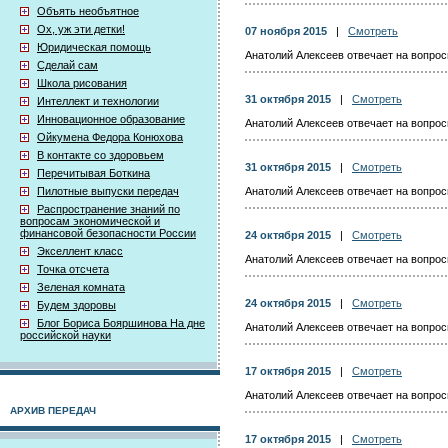
Объять необъятное
Ох, уж эти детки!
07 ноября 2015
|
Смотреть
Юридическая помощь
Анатолий Алексеев отвечает на вопросы
Сделай сам
Школа рисования
31 октября 2015
|
Смотреть
Интеллект и технологии
Инновационное образование
Анатолий Алексеев отвечает на вопросы
Ойкумена Федора Конюхова
В контакте со здоровьем
31 октября 2015
|
Смотреть
Перечитывая Боткина
Пилотные выпуски передач
Анатолий Алексеев отвечает на вопросы
Распространение знаний по
вопросам экономической и
финансовой безопасности России
24 октября 2015
|
Смотреть
Экселлент класс
Анатолий Алексеев отвечает на вопросы
Точка отсчета
Зеленая комната
24 октября 2015
|
Смотреть
Будем здоровы
Блог Бориса Бояршинова На дне
Анатолий Алексеев отвечает на вопросы
российской науки
17 октября 2015
|
Смотреть
Анатолий Алексеев отвечает на вопросы
АРХИВ ПЕРЕДАЧ
17 октября 2015
|
Смотреть