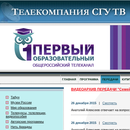
ГЛАВНАЯ
ПРОГРАММА
ПЕРЕДАЧИ
КУПИ
ВИДЕОАРХИВ ПЕРЕДАЧИ "Семей
Табун
Музеи России
26 декабря 2015
|
Смотреть
Мир образования
Анатолий Алексеев отвечает на вопросы
Телекурсы, телелекции,
видеопособия
Авторские программы
26 декабря 2015
|
Смотреть
Нить Ариадны
Анатолий Алексеев отвечает на вопросы