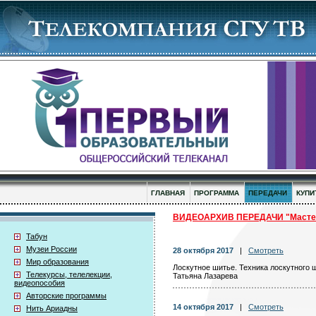
ГЛАВНАЯ
ПРОГРАММА
ПЕРЕДАЧИ
КУПИ
ВИДЕОАРХИВ ПЕРЕДАЧИ "Мастер
Табун
Музеи России
28 октября 2017
|
Смотреть
Мир образования
Лоскутное шитье. Техника лоскутного 
Телекурсы, телелекции,
Татьяна Лазарева
видеопособия
Авторские программы
14 октября 2017
|
Смотреть
Нить Ариадны