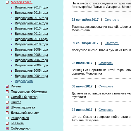
Мастер-класс!
На ткацком станке создаем интересны
без выкройки. Татьяна Лазарева. Моск
Видеоархив 2017 года
Видеоархив 2016 года
Видеоархив 2015 года
23 сентября 2017
|
Смотреть
Видеоархив 2014 года
Техника декорирования тканей. Шьем а
Видеоархив 2013 года
Мелентьева
Видеоархив 2012 года
Видеоархив 2011 года
09 сентября 2017
|
Смотреть
Видеоархив 2010 года
Видеоархив 2009 года
Лоскутное шитье. Шьем сумки из ткани
Видеоархив 2008 года
Видеоархив 2007 года
22 июля 2017
|
Смотреть
Видеоархив 2006 года
Вещицы из шерстяных нитей. Украшени
Видеоархив 2005 года
оригами. Монотипия
Видеоархив 2004 года
Видеоархив
Имена
08 июля 2017
|
Смотреть
Под солнцем Ойкумены
Делаем из остатков пряжи стильные у
Семейный доктор
футболки
Пангея
Школа здоровья
24 июня 2017
|
Смотреть
Домашний зоопарк
Шитье. Секреты современной стежки и
Рекордсмен
Татьяна Лазарева
Без визы
Собеседники