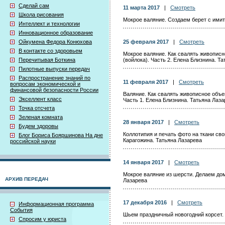
Сделай сам
11 марта 2017
|
Смотреть
Школа рисования
Мокрое валяние. Создаем берет с имит
Интеллект и технологии
Инновационное образование
Ойкумена Федора Конюхова
25 февраля 2017
|
Смотреть
В контакте со здоровьем
Мокрое валяние. Как свалять живопис
Перечитывая Боткина
(войлока). Часть 2. Елена Близнина. Т
Пилотные выпуски передач
Распространение знаний по
11 февраля 2017
|
Смотреть
вопросам экономической и
финансовой безопасности России
Валяние. Как свалять живописное объе
Экселлент класс
Часть 1. Елена Близнина. Татьяна Лаз
Точка отсчета
Зеленая комната
28 января 2017
|
Смотреть
Будем здоровы
Коллотипия и печать фото на ткани св
Блог Бориса Бояршинова На дне
Карагожина. Татьяна Лазарева
российской науки
14 января 2017
|
Смотреть
Мокрое валяние из шерсти. Делаем до
АРХИВ ПЕРЕДАЧ
Лазарева
17 декабря 2016
|
Смотреть
Информационная программа
События
Шьем праздничный новогодний корсет.
Спросим у юриста