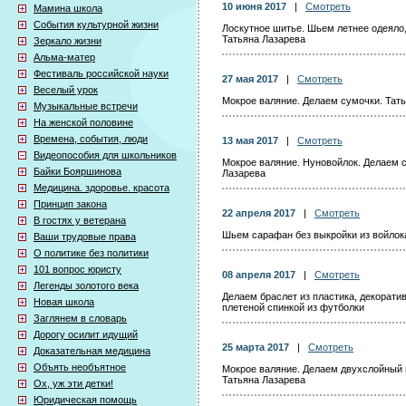
10 июня 2017
|
Смотреть
Мамина школа
События культурной жизни
Лоскутное шитье. Шьем летнее одеяло
Татьяна Лазарева
Зеркало жизни
Альма-матер
Фестиваль российской науки
27 мая 2017
|
Смотреть
Веселый урок
Мокрое валяние. Делаем сумочки. Тат
Музыкальные встречи
На женской половине
Времена, события, люди
13 мая 2017
|
Смотреть
Видеопособия для школьников
Мокрое валяние. Нуновойлок. Делаем 
Байки Бояршинова
Лазарева
Медицина. здоровье. красота
Принцип закона
22 апреля 2017
|
Смотреть
В гостях у ветерана
Шьем сарафан без выкройки из войлока
Ваши трудовые права
О политике без политики
101 вопрос юристу
08 апреля 2017
|
Смотреть
Легенды золотого века
Делаем браслет из пластика, декорати
Новая школа
плетеной спинкой из футболки
Заглянем в словарь
Дорогу осилит идущий
25 марта 2017
|
Смотреть
Доказательная медицина
Объять необъятное
Мокрое валяние. Делаем двухслойный в
Татьяна Лазарева
Ох, уж эти детки!
Юридическая помощь